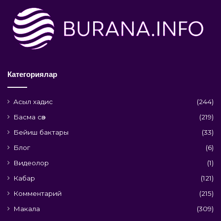
Категориялар
Асыл хадис
(244)
Басма сөз
(219)
Бейиш бактары
(33)
Блог
(6)
Видеолор
(1)
Кабар
(121)
Комментарий
(215)
Макала
(309)