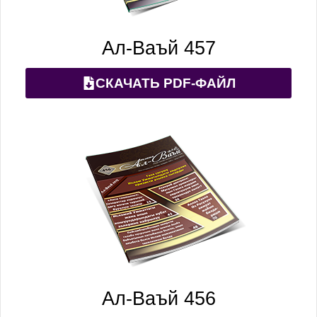
Ал-Ваъй 457
СКАЧАТЬ PDF-ФАЙЛ
Ал-Ваъй 456