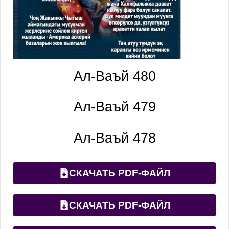
Ал-Ваъй 480
Ал-Ваъй 479
Ал-Ваъй 478
СКАЧАТЬ PDF-ФАЙЛ
СКАЧАТЬ PDF-ФАЙЛ