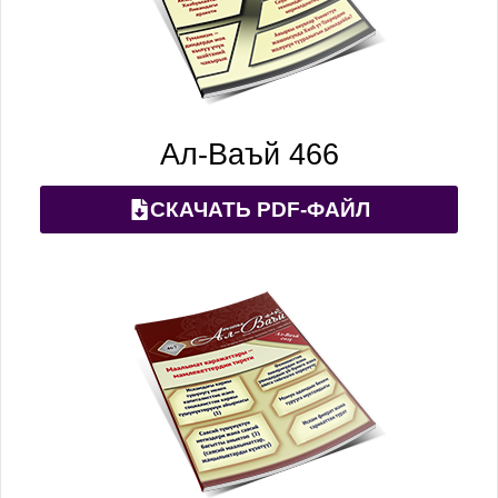
Ал-Ваъй 466
СКАЧАТЬ PDF-ФАЙЛ