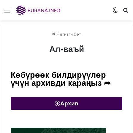
Негизги бет
Ал-ваъй
Көбүрөөк билдирүүлөр
үчүн архивди караңыз ➦
Архив