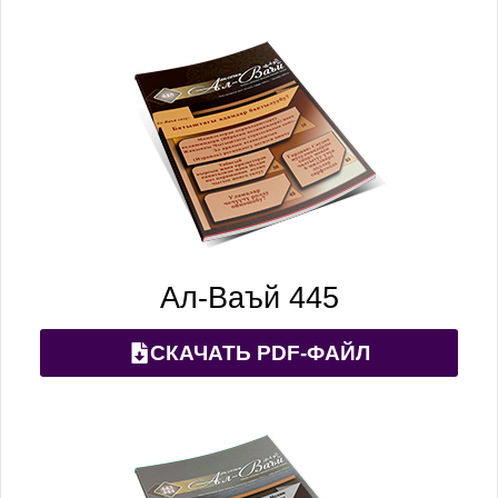
Ал-Ваъй 445
СКАЧАТЬ PDF-ФАЙЛ