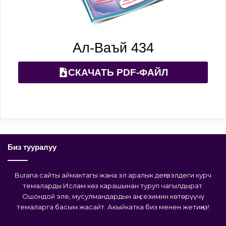
Ал-Ваъй 434
СКАЧАТЬ PDF-ФАЙЛ
Биз тууралуу
Burana сайты аймактагы жана эл аралык деңгээлдеги курч
темаларды Ислам көз карашынан туруп чагылдырат.
Ошондой эле, мусулмандардын аң-сезимин көтөрүүчү
темаларга басым жасайт. Акыйкатка биз менен жетиңиз!