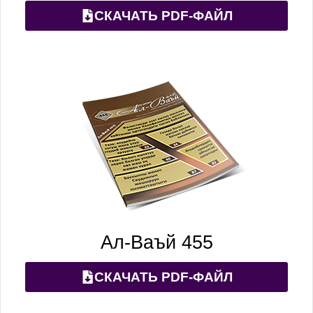
СКАЧАТЬ PDF-ФАЙЛ
Ал-Ваъй 455
СКАЧАТЬ PDF-ФАЙЛ