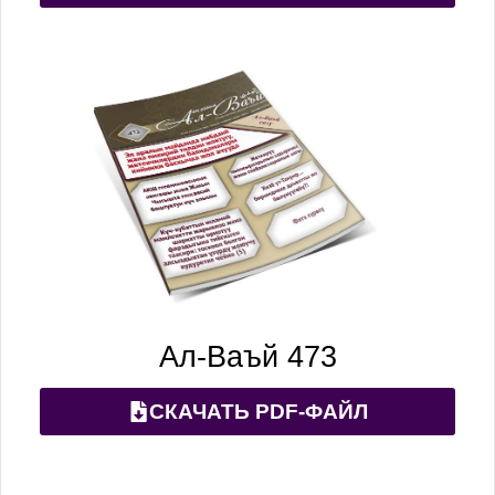
Ал-Ваъй 473
СКАЧАТЬ PDF-ФАЙЛ