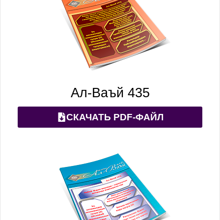
Ал-Ваъй 435
СКАЧАТЬ PDF-ФАЙЛ