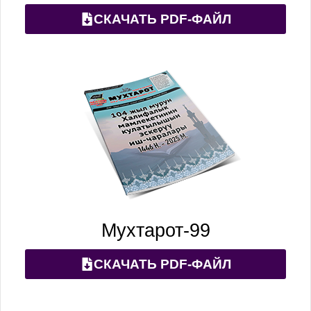
СКАЧАТЬ PDF-ФАЙЛ
Мухтарот-99
СКАЧАТЬ PDF-ФАЙЛ