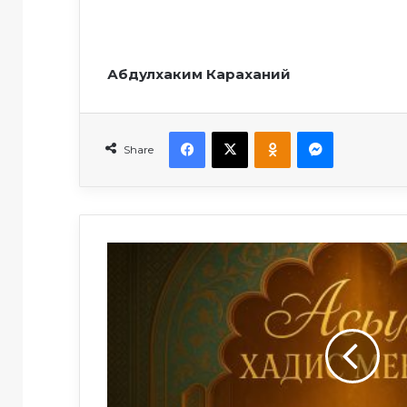
Абдулхаким Караханий
Facebook
X
Odnoklassniki
Messenger
Share
Ыймандуу
пенде
коркуу
менен
үмүттүн
ортосунда