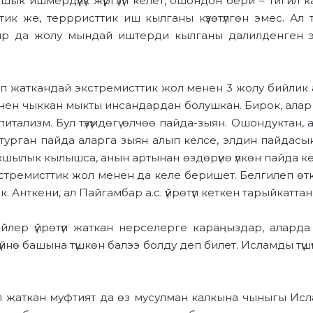
ык ишмердүүлүк жүргүзүп келет, ошондон бери – тигил
ик же, террристтик иш кылганы күзөтүлгөн эмес. Ал 
бир да жолу мындай иштерди кылганы далилденген
тып жаткандай экстремисттик жол менен 3 жолу бийлик
нен чыккан мыкты инсандардан болушкан. Бирок, алар э
ализм. Бул түзүмдөгү өлчөө пайда-зыян. Ошондуктан, а
 турган пайда аларга зыян алып келсе, элдин пайдасын
шылык кылышса, анын артынан өздөрүнө үлкөн пайда ке
экстремисттик жол менен да келе беришет. Белгилеп өткөн
Анткени, ал Пайгамбар а.с. үйрөтүп кеткен тарыйкаттан 
йлер үйрөтүп жаткан нерселерге караңыздар, аларда
нө башына түшкөн балээ болду деп билет. Исламды түшүнүү
п жаткан муфтият да өз мусулман калкына чыныгы Исла