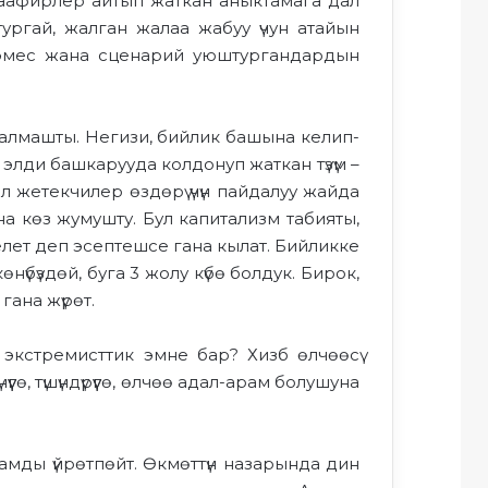
 каафирлер айтып жаткан аныктамага дал
тургай, жалган жалаа жабуу үчун атайын
 эмес жана сценарий уюштургандардын
 алмашты. Негизи, бийлик башына келип-
лди башкарууда колдонуп жаткан түзүм –
л жетекчилер өздөрү үчүн пайдалуу жайда
а көз жумушту. Бул капитализм табияты,
лет деп эсептешсе гана кылат. Бийликке
үбүздөй, буга 3 жолу күбө болдук. Бирок,
гана жүрөт.
 экстремисттик эмне бар? Хизб өлчөөсү
гө, түшүндүрүүгө, өлчөө адал-арам болушуна
мды үйрөтпөйт. Өкмөттүн назарында дин