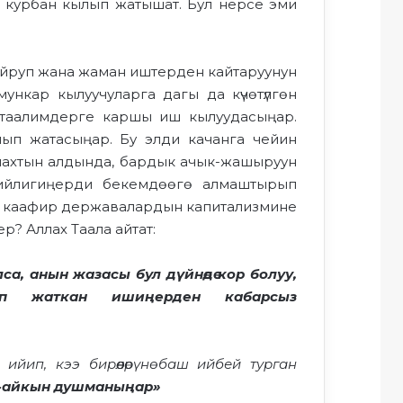
н курбан кылып жатышат. Бул нерсе эми
буйруп жана жаман иштерден кайтаруунун
нкар кылуучуларга дагы да күчөтүлгөн
 таалимдерге каршы иш кылуудасыңар.
ып жатасыңар. Бу элди качанга чейин
ллахтын алдында, бардык ачык-жашыруун
бийлигиңерди бекемдөөгө алмаштырып
ейин каафир державалардын капитализмине
р? Аллах Таала айтат:
а, анын жазасы бул дүйнөдө кор болуу,
п жаткан ишиңерден кабарсыз
йип, кээ бирөөлөрүнө баш ийбей турган
к-айкын душманыңар
»