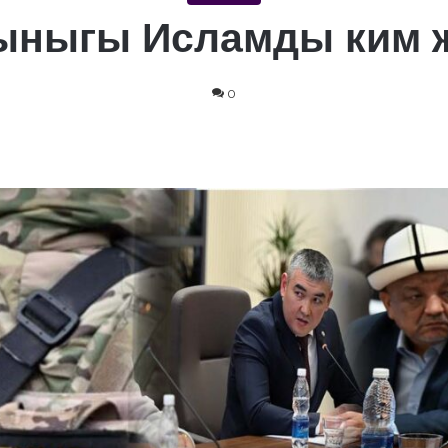
ыныгы Исламды ким 
0