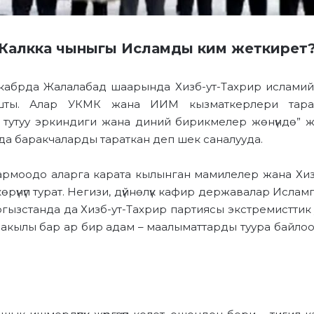
Калкка чыныгы Исламды ким жеткирет
абрда Жалалабад шаарында Хизб-ут-Тахрир исламий са
шты. Алар УКМК жана ИИМ кызматкерлери тарабы
 тутуу эркиндиги жана диний бирикмелер жөнүндө”
 баракчаларды тараткан деп шек саналууда.
армоодо аларга карата кылынган мамилелер жана Хизб
өрүнүп турат. Негизи, дүйнөлүк кафир державалар Исламга
ргызстанда да Хизб-ут-Тахрир партиясы экстремисттик
 акылы бар ар бир адам – маалыматтарды туура байло