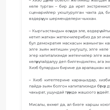
– Хизб дүйнө бойлоп жетимиш жылдан аш
келе турган – бир да ирет экстремистт
сценарийлер уюштурулган чакта да, 
өздөрүнун шерменделери чыккан.
– Кыргызстандын өзүндө эле, өздөрү ай
кетип жаткан жетекчилерибиз да эл ичи
бул демократия маскасын жамынган капит
элге зыян жетишин унутушту, элге келе
эгер капитализмде жетекчилер элге жак
келүүнү пайдалуу деп билгендиктен, ага 
Хизб булардын бирине да аралашкан жок. 
– Хизб китептерине караңыздар, хизби
пайда-зыян болгон капитализмди бүткүл дүй
чакырат, ушундай түзүмдө жашоого үндөйт.
Мисалы, өкмөт да, ал бизге каршы кою