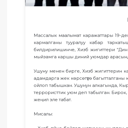
Массалык маалымат каражаттары 19-дек
кармалганы тууралуу кабар таркаты
билдирилишинче, Хизб жигиттери “Дин
мыйзамга каршы диний уюмдар арасында
Ушуну менен бирге, Хизб жигиттерин к
адамдарга жек көрсөтүүгө багытталганы к
ойлоп табышкан. Ушунун алкагында, Кы
террористтик уюм деп табылган. Бирок,
жеңил эле табат.
Мисалы: