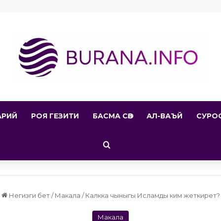
АРИЙ
РОЯ ГЕЗИТИ
БАСМА СӨЗ
АЛ-ВАЪЙ
СУРО
Search for
Негизги бет
/
Макала
/
Калкка чыныгы Исламды ким жеткирет?
Макала