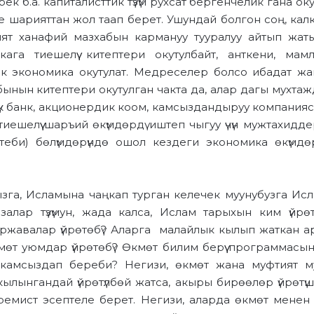
 б.а. капиталисттик түзүм рухсат бергенчелик гана о
е шарияттан жол таап берет. Ушундай болгон соң, кал
ят ханафий мазхабын кармануу тууралуу айтып жаты
га тиешелүү китептери окутулбайт, анткени, мам
к экономика окутулат. Медреселер болсо ибадат жан
ынын китептери окутулган чакта да, алар дагы мухтажд
үк банк, акционердик коом, камсыздандыруу компаниясы
тиешелүү шаръий өкүмдөрдү иштеп чыгуу үчүн мужтахид
еби) бөлүмдөрүндө ошол кездеги экономика өкүмдөрү б
а, Исламына чаңкап турган келечек муунубузга Ислам 
 жазалар түзүмун, жада калса, Ислам тарыхын ким үйр
жавалар үйрөтөбү? Аларга малайлык кылып жаткан ар
өт уюмдар үйрөтөбү? Өкмөт билим берүү программасы
амсыздап береби? Негизи, өкмөт жана муфтият му
ылынгандай үйрөтүлбөй жатса, акыры бирөөлөр үйрөтүш
ремист эсептеле берет. Негизи, аларда өкмөт менен м