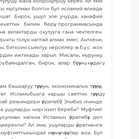
кутулушу жана колдонулушу керек. Ал эми
кы мусулман болгон бул исламий өлкөдө
шат. Бирок, ушул эле учурда, ханафий
лекеттик билим берүү программасында
а ахлактарды окутууга гана чектелген.
ыкты толук каптай алмак эмес. Анткени,
, биткоин сыяктуу нерселер ж.б.у.с. жок
дердин ижтихады зарыл. Мисалы, мурунку
аяндалган, бирок, алар бүгүнкү күндөгү
башкаруу түзүмун, экономикалык түзүмүн,
өтөт. Исламыбызга каршы светтик түзүмдү
аб режимдери үйрөтөбү? Элибиз ичинде
на ушуларды киргизип береби? Муфтият
сулман калкка Исламын үйрөтөбүз деп
ү керекпи? Ал эми, ушуларды үйрөткөнгө
уфтияттыкындай мүмкүнчүлүктөр жок. Бул