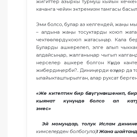
жигиттер азыркы турмуш кыйын кечкен 
качанга чейин эктремизм тамгасы басы
Эми болсо, булар аз келгендей, жаңы м
– алдына жаңы тосуктарды коюп жатас
чектөөлөрдү коюп жатасыңар. Кала б
Буларды ашкерелеп, элге алып чыкка
алдайсыңар, жалганыңар чыгып калганд
нерселер ашкере болгон Күндө кант
жибердиңерби?.. Диниңерди өзүңөр да то
ылайыкташтырылган, алар рухсат берген 
«Же китептин бир бөлүгүнө ишенип, би
кыямат күнүндө болсо ал ка
эмес»
Эй момундар, толук Ислам динин
кимселерден болбогула)
! Жана шайтан