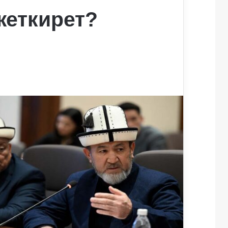
жеткирет?