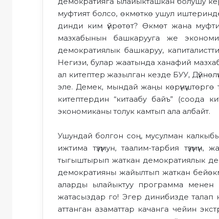
демократияга ылайыкташкан болушу керек
муфтият болсо, өкмөткө ушул иштеринд
динди ким үйрөтөт? Өкмөт жана муфти
мазхабынын башкарууга же экономика
демократиялык башкаруу, капиталистти
Негизи, булар жаатында ханафий мазхаб
ал китептер жазылган кезде БУУ, Дүйнөл
эле. Демек, мындай жаңы көрүнүштөргө 
китептердин “китаабу байъ” (соода кит
экономиканы толук камтып ала албайт.
Ушундай болгон соң, мусулман калкыбызг
ижтима түзүмун, таалим-тарбия түзүмүн,
тыгыштырып жаткан демократиялык дер
демократияны жайылтып жаткан бейөкм
аларды ылайыктуу программа менен к
жатасыздар го! Эгер динибизде талап к
аттанган азаматтар качанга чейин экст