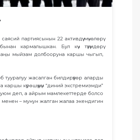
?
ясий партиясынын 22 активдүү мүчөлөрү
нан кармалышкан. Бул күч түзүмдөрү
 жаңы мыйзам долбооруна каршы чыгып,
 тууралуу жасалган билдирүүлөр аларды
 каршы күрөшүү үчүн “диний экстремизмди”
 уюм деп, а айрым мамлекеттерде болсо
о менен – мунун жалган жалаа экендигин