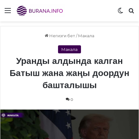
Menu
Switch
S
Негизги бет
/
Макала
Макала
Уранды алдында калган
Батыш жана жаңы доордун
башталышы
0