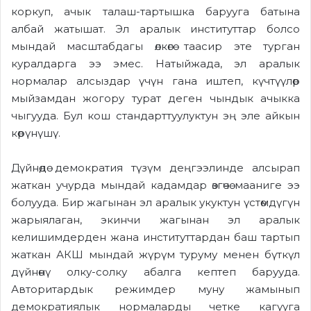
коркуп, ачык талаш-тартышка барууга батына
албай жатышат. Эл аралык институттар болсо
мындай масштабдагы өлкөгө таасир эте турган
куралдарга ээ эмес. Натыйжада, эл аралык
нормалар алсыздар үчүн гана иштеп, күчтүүлөр
мыйзамдан жогору турат деген чындык ачыкка
чыгууда. Бул кош стандарттуулуктун эң эле айкын
көрүнүшү.
Дүйнөдө демократия түзүм деңгээлинде алсырап
жаткан учурда мындай кадамдар өзгөчө мааниге ээ
болууда. Бир жагынан эл аралык укуктун үстөмдүгүн
жарыялаган, экинчи жагынан эл аралык
келишимдерден жана институттардан баш тартып
жаткан АКШ мындай жүрүм туруму менен бүткүл
дүйнөнү олку-солку абалга кептеп барууда.
Авторитардык режимдер муну жамынып
демократиялык нормаларды четке кагууга