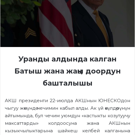
Уранды
алдында калган
Батыш
жана
жаңы доор
дун
башталышы
АКШ президенти 22-июлда АКШнын ЮНЕСКОдон
чыгуу жөнүндө чечимин кабыл алды. Ак үй өкүлдөрүнүн
айтымында, бул чечим уюмдун «кастыкты козутуучу
максаттарды» колдоосуна жана АКШнын
кызыкчылыктарына шайкеш келбей калганына