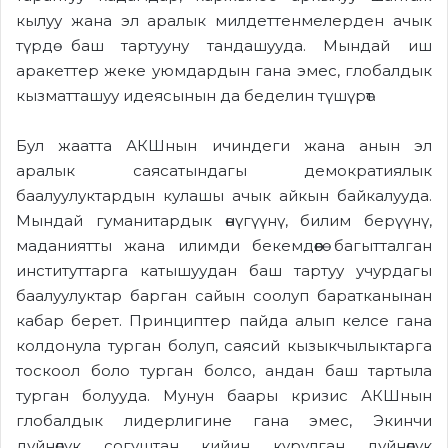
кылуу жана эл аралык милдеттенмелерден ачык
түрдө баш тартууну тандашууда. Мындай иш
аракеттер жеке уюмдардын гана эмес, глобалдык
кызматташуу идеясынын да беделин түшүрөт.
Бул жаатта АКШнын ичиндеги жана анын эл
аралык саясатындагы демократиялык
баалуулуктардын кулашы ачык айкын байкалууда.
Мындай гуманитардык өнүгүүнү, билим берүүнү,
маданиятты жана илимди бекемдөөгө багытталган
институттарга катышуудан баш тартуу учурдагы
баалуулуктар барган сайын соолуп баратканынан
кабар берет. Принциптер пайда алып келсе гана
колдонула турган болуп, саясий кызыкчылыктарга
тоскоол боло турган болсо, андан баш тартыла
турган болууда. Мунун баары кризис АКШнын
глобалдык лидерлигине гана эмес, Экинчи
дүйнөлүк согуштан кийин курулган дүйнөлүк