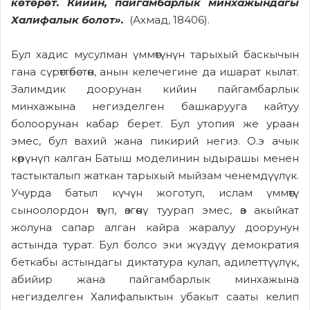
көтөрөт. Кийин, пайгамбарлык минхажындагы
Халифалык болот».
(Ахмад, 18406).
Бул хадис мусулман үммөтүнүн тарыхый баскычын
гана сүрөттөбөстөн, анын келечегине да ишарат кылат.
Залимдик доорунан кийин пайгамбарлык
минхажына негизделген башкарууга кайтуу
болоорунан кабар берет. Бул утопия же ураан
эмес, бул вахий жана пикирий негиз. О.э ачык
көрүнүп калган Батыш моделинин ыдырашы менен
тастыкталып жаткан тарыхый мыйзам ченемдүүлүк.
Учурда батыл күчүн жоготуп, ислам үммөтү
сыноолордон өтүп, өзгөнү туурап эмес, өз акыйкат
жолуна сапар алган кайра жаралуу доорунун
астында турат. Бул болсо эки жүздүү демократия
беткабы астындагы диктатура кулап, адилеттүүлүк,
абийир жана пайгамбарлык минхажына
негизделген Халифалыктын убакыт сааты келип