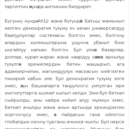
тартиптин өзүнө да жеткенин билдирет.
Бүгүнкү күндө АКШ жана бүтүндөй Батыш жамынып
келген демократия түзүмү эч качан универсалдуу
баалуулуктар системасы болгон эмес, болгону
алардын кылмыштарына ушунча убакыт бою
ыңгайлуу калкан болгон. Бул үлкөн базарлар,
доллар, курал-жарак жана каардуу көзөмөл аркылуу
түзүлгөн эрежелердин бетин жашырып, ага
адамкерчилик, жагымдуулук маскасын кийгизген
пикирий кабык эле. Бул демократия түзүмү элге
эмес, өзүн башкаларга таңуулоого умтулган ири
институттарга кызмат кылып келди. Эми бул беткап
сыйрылды, аны кайра кийип алуу мүмкүн эмес.
Беткап ачылды жана анын артында эркиндиктин
коргоочусу эмес, өз пайдасын гана ойлогон
глобалдык оюнчу турганы ачыкка чыкты. Бул нерсе
мүмкүнчүлүктөрдү да жаратууда. Мурунку бир