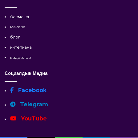
басма сөз
макала
блог
китепкана
видеолор
Социалдык Медиа
Facebook
Telegram
YouTube