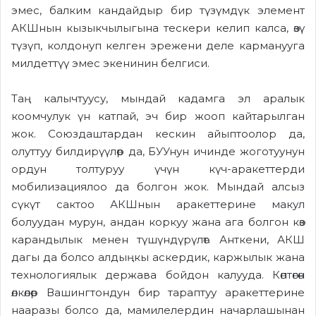
эмес, балким кандайдыр бир түзүмдүк элемент
АКШнын кызыкчылыгына тескери келип калса, өзү
түзүп, колдонуп келген эрежени деле карманууга
милдеттүү эмес экенинин белгиси.
Таң калычтуусу, мындай кадамга эл аралык
коомчулук үн катпай, эч бир жооп кайтарылган
жок. Союздаштардан кескин айыптоолор да,
олуттуу билдирүүлөр да, БУУнун ичинде жоготуунун
ордун толтуруу үчүн күч-аракеттерди
мобилизациялоо да болгон жок. Мындай алсыз
сүкүт сактоо АКШнын аракеттерине макул
болуудан мурун, андан коркуу жана ага болгон көз
карандылык менен түшүндүрүлөт. Анткени, АКШ
дагы да болсо алдыңкы аскердик, каржылык жана
технологиялык держава бойдон калууда. Көптөгөн
өлкөлөр Вашингтондун бир тараптуу аракеттерине
нааразы болсо да, мамилелердин начарлашынан