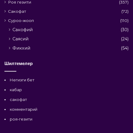
Роя гезити
(357)
Сакофат
(72)
Суроо-жооп
(110)
Сакофий
(30)
Саясий
(24)
Фикхий
(54)
Шилтемелер
Негизги бет
кабар
сакофат
комментарий
роя-гезити