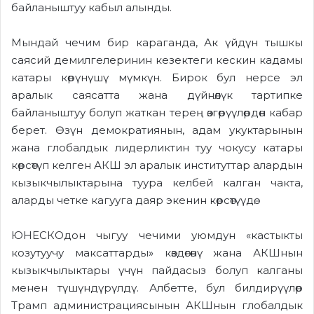
байланыштуу кабыл алынды.
Мындай чечим бир караганда, Ак үйдүн тышкы
саясий демилгелеринин кезектеги кескин кадамы
катары көрүнүшү мүмкүн. Бирок бул нерсе эл
аралык саясатта жана дүйнөлүк тартипке
байланыштуу болуп жаткан терең өзгөрүүлөрдөн кабар
берет. Өзүн демократиянын, адам укуктарынын
жана глобалдык лидерликтин туу чокусу катары
көрсөтүп келген АКШ эл аралык институттар алардын
кызыкчылыктарына туура келбей калган чакта,
аларды четке кагууга даяр экенин көрсөтүүдө.
ЮНЕСКОдон чыгуу чечими уюмдун «кастыкты
козутуучу максаттарды» көздөгөнү жана АКШнын
кызыкчылыктары үчүн пайдасыз болуп калганы
менен түшүндүрүлдү. Албетте, бул билдирүүлөр
Трамп администрациясынын АКШнын глобалдык