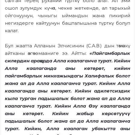
салган терең руханий түрткү боло алат. Ал эми
ошол зулумдук күчөп, чекке жеткенде, ал тарыхый
ойгонуунун, чыныгы ыймандын жана пикирий
негиздерге кайтуунун башталышына түрткү болуп
калат.
Бул жаатта Алланын Элчисинин (С.А.В.) дын төмөнкү
айтканы өзгөчө мааниге ээ. Айтты:
«Пайгамбарлык
силердин араңарда Алла
каалаганча турат. Кийин
Алла каалаганда аны
көтөрөт, кийин
пайгамбарлык минхажындагы
Халифалык болот
жана ал да Алла каалаганча
турат. Кийин Алла
каалаганда аны көтөрөт.
Кийин адилетсиздик
кыла турган падышалык болот жана ал да Алла
каалаганча турат.
Кийин Алла Өзү каалаганда
аны көтөрөт. Кийин жабыр көрсөтүүчү
падышалык болот жана ал да Алла каалаганча
турат. Кийин, Алла каалаган убакытта аны