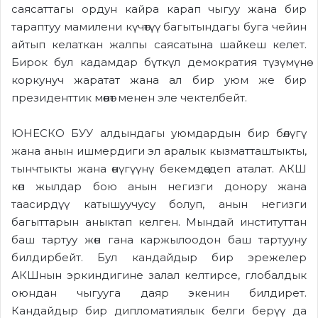
саясаттагы ордун кайра карап чыгуу жана бир
тараптуу мамилени күчөтүү багытындагы буга чейин
айтып келаткан жалпы саясатына шайкеш келет.
Бирок бул кадамдар бүткүл демократия түзүмүнө
коркунуч жаратат жана ал бир уюм же бир
президенттик мөөнөт менен эле чектелбейт.
ЮНЕСКО БУУ алдындагы уюмдардын бир бөлүгү
жана анын ишмердиги эл аралык кызматташтыкты,
тынчтыкты жана өнүгүүнү бекемдөө деп аталат. АКШ
көп жылдар бою анын негизги донору жана
таасирдүү катышуучусу болуп, анын негизги
багыттарын аныктап келген. Мындай институттан
баш тартуу жөн гана каржылоодон баш тартууну
билдирбейт. Бул кандайдыр бир эрежелер
АКШнын эркиндигине залал келтирсе, глобалдык
оюндан чыгууга даяр экенин билдирет.
Кандайдыр бир дипломатиялык белги берүү да