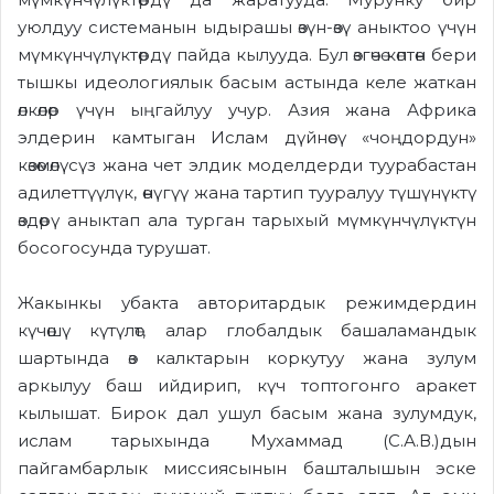
уюлдуу системанын ыдырашы өзүн-өзү аныктоо үчүн
мүмкүнчүлүктөрдү пайда кылууда. Бул өзгөчө көптөн бери
тышкы идеологиялык басым астында келе жаткан
өлкөлөр үчүн ыңгайлуу учур. Азия жана Африка
элдерин камтыган Ислам дүйнөсү «чоңдордун»
көзөмөлүсүз жана чет элдик моделдерди туурабастан
адилеттүүлүк, өнүгүү жана тартип тууралуу түшүнүктү
өздөрү аныктап ала турган тарыхый мүмкүнчүлүктүн
босогосунда турушат.
Жакынкы убакта авторитардык режимдердин
күчөшү күтүлөт, алар глобалдык башаламандык
шартында өз калктарын коркутуу жана зулум
аркылуу баш ийдирип, күч топтогонго аракет
кылышат. Бирок дал ушул басым жана зулумдук,
ислам тарыхында Мухаммад (С.А.В.)дын
пайгамбарлык миссиясынын башталышын эске