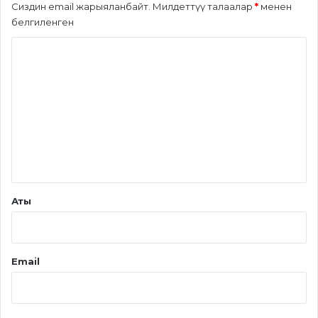
Сиздин email жарыяланбайт.
Милдеттүү талаалар
*
менен
белгиленген
П
и
к
и
р
*
Аты
Email