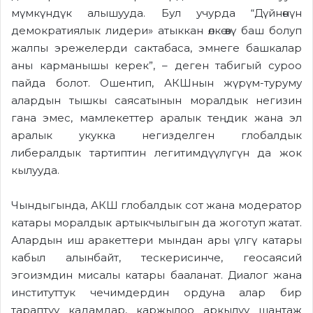
мүмкүндүк алышууда. Бул учурда “Дүйнөнүн
демократиялык лидери» атыккан өлкө өзү баш болуп
жалпы эрежелерди сактабаса, эмнеге башкалар
аны карманышы керек”, – деген табигый суроо
пайда болот. Ошентип, АКШнын жүрүм-туруму
алардын тышкы саясатынын моралдык негизин
гана эмес, мамлекеттер аралык теңдик жана эл
аралык укукка негизделген глобалдык
либералдык тартиптин легитимдүүлүгүн да жок
кылууда.
Чындыгында, АКШ глобалдык сот жана модератор
катары моралдык артыкчылыгын да жоготуп жатат.
Алардын иш аракеттери мындан ары үлгү катары
кабыл алынбайт, тескерисинче, геосаясий
эгоизмдин мисалы катары бааланат. Диалог жана
институттук чечимдердин ордуна алар бир
тараптуу кадамдар, каржылоо аркылуу шантаж