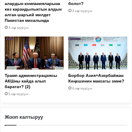
алардын компанияларына
болот?
көз карандылыктын алдын
3 күн мурун
алган шаръий милдет
Пакистан мисалында
3 күн мурун
Трамп администрациясы
Борбор Азия+Азербайжан
АКШны кайда алып
Кеңешинин максаты эмне?
баратат? (2)
6 күн мурун
5 күн мурун
Жооп калтыруу