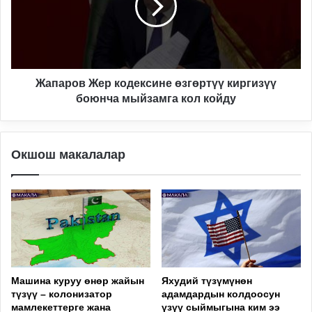
киргизүү
боюнча
мыйзамга
кол
койду
Жапаров Жер кодексине өзгөртүү киргизүү
боюнча мыйзамга кол койду
Окшош макалалар
Машина куруу өнөр жайын
Яхудий түзүмүнөн
түзүү – колонизатор
адамдардын колдоосун
мамлекеттерге жана
үзүү сыймыгына ким ээ