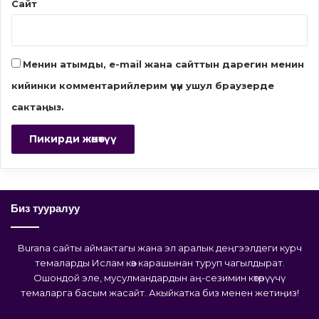
Сайт
Менин атымды, e-mail жана сайттын дарегин менин
кийинки комментарийлерим үчүн ушул браузерде
сактаңыз.
Биз тууралуу
Burana сайты аймактагы жана эл аралык деңгээлдеги курч
темаларды Ислам көз карашынан туруп чагылдырат.
Ошондой эле, мусулмандардын аң-сезимин көтөрүүчү
темаларга басым жасайт. Акыйкатка биз менен жетиңиз!