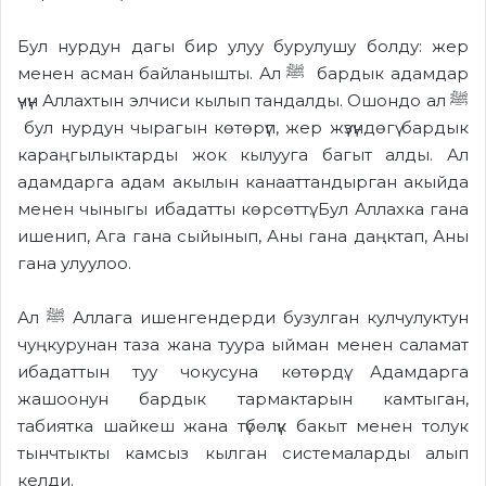
Бул нурдун дагы бир улуу бурулушу болду: жер
менен асман байланышты. Ал ﷺ бардык адамдар
үчүн Аллахтын элчиси кылып тандалды. Ошондо ал ﷺ
бул нурдун чырагын көтөрүп, жер жүзүндөгү бардык
караңгылыктарды жок кылууга багыт алды. Ал
адамдарга адам акылын канааттандырган акыйда
менен чыныгы ибадатты көрсөттү. Бул Аллахка гана
ишенип, Ага гана сыйынып, Аны гана даңктап, Аны
гана улуулоо.
Ал ﷺ Аллага ишенгендерди бузулган кулчулуктун
чуңкурунан таза жана туура ыйман менен саламат
ибадаттын туу чокусуна көтөрдү. Адамдарга
жашоонун бардык тармактарын камтыган,
табиятка шайкеш жана түбөлүк бакыт менен толук
тынчтыкты камсыз кылган системаларды алып
келди.