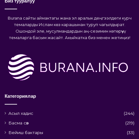
Биз тууралуу
Burana сайты аймактагы жана эл аралык деңгээлдеги курч
темаларды Ислам көз карашынан туруп чагылдырат.
Ошондой эле, мусулмандардын аң-сезимин көтөрүүчү
темаларга басым жасайт. Акыйкатка биз менен жетиңиз!
Категориялар
Асыл хадис
(244)
Басма сөз
(219)
Бейиш бактары
(33)