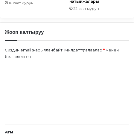
натыйжалары
16 саат мурун
22 саат мурун
Жооп калтыруу
Сиздин email жарыяланбайт.
Милдеттүү талаалар
*
менен
белгиленген
П
и
к
и
р
*
Аты