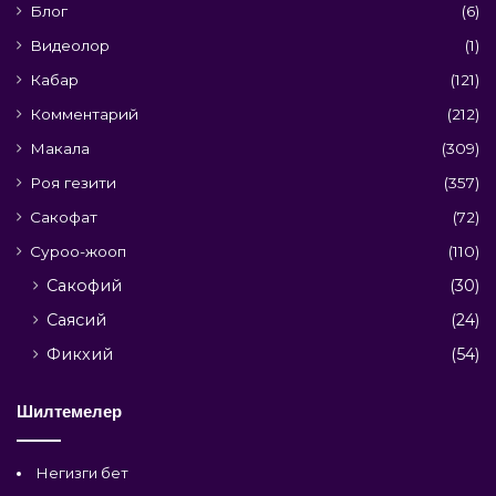
Блог
(6)
Видеолор
(1)
Кабар
(121)
Комментарий
(212)
Макала
(309)
Роя гезити
(357)
Сакофат
(72)
Суроо-жооп
(110)
Сакофий
(30)
Саясий
(24)
Фикхий
(54)
Шилтемелер
Негизги бет