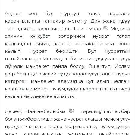
Андан соң бул нурдун толук шооласы
караңгылыкты таптакыр жоготту. Дин жана түшүнүк
алсыздыктан күчкө айланды. Пайгамбар ﷺ Медина
элинин күч-кубат ээлеринен нусрат талап
кылгандан кийин, алар анын чакырыгына жооп
кылып, нусрат беришти. Бул нусраттын
натыйжасында Исламдын биринчи түзүлүшү жана улуу
дүйнөлүк мамлекет пайда болду. Ошентип, Ислам
жер бетинде амалий түрдө колдонулуп, анын нурун
көтөргөн мамлекет адамзатка кут алып келген,
каапырлык менен зулумдуктун караңгылыгын жок
кылган мамлекетке айланды.
Демек, Пайгамбарыбыз ﷺ төрөлүшү, пайгамбар
болуп жиберилиши жана нусрат алышы менен улуу
нурдун чыгышы жана жаркырашы, зулумдуктун
жана караңгылыктын жоголушу, акыйдадагы,