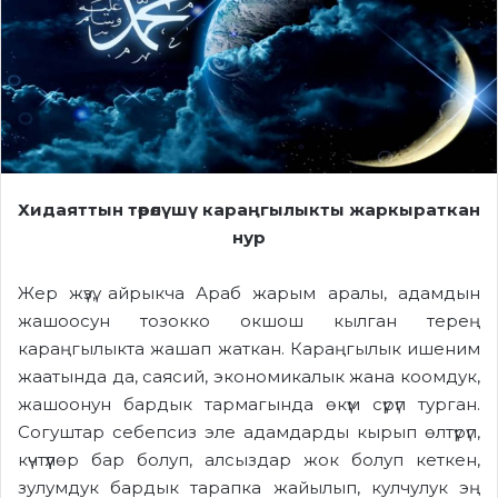
Хидаяттын төрөлүшү
караңгыл
ыкты
жаркыраткан
нур
Жер жүзү, айрыкча Араб жарым аралы, адамдын
жашоосун тозокко окшош кылган терең
караңгылыкта жашап жаткан. Караңгылык ишеним
жаатында да, саясий, экономикалык жана коомдук,
жашоонун бардык тармагында өкүм сүрүп турган.
Согуштар себепсиз эле адамдарды кырып өлтүрүп,
күчтүүлөр бар болуп, алсыздар жок болуп кеткен,
зулумдук бардык тарапка жайылып, кулчулук эң