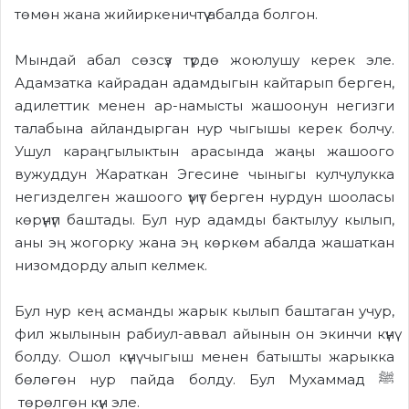
төмөн жана жийиркеничтүү абалда болгон.
Мындай абал сөзсүз түрдө жоюлушу керек эле.
Адамзатка кайрадан адамдыгын кайтарып берген,
адилеттик менен ар-намысты жашоонун негизги
талабына айландырган нур чыгышы керек болчу.
Ушул караңгылыктын арасында жаңы жашоого
вужуддун Жараткан Эгесине чыныгы кулчулукка
негизделген жашоого үмүт берген нурдун шооласы
көрүнүп баштады. Бул нур адамды бактылуу кылып,
аны эң жогорку жана эң көркөм абалда жашаткан
низомдорду алып келмек.
Бул нур кең асманды жарык кылып баштаган учур,
фил жылынын рабиул-аввал айынын он экинчи күнү
болду. Ошол күнү чыгыш менен батышты жарыкка
бөлөгөн нур пайда болду. Бул Мухаммад ﷺ
төрөлгөн күн эле.