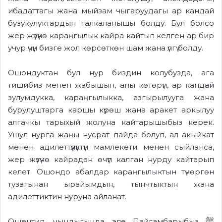
ибадаттагы жана мыйзам чыгаруудагы ар кандай
бузукулуктардын талкаланышы болду. Бул болсо
жер жүзүнө караңгылык кайра кайтып келген ар бир
учур үчүн бизге жол көрсөткөн шам жана үлгү болду.
Ошондуктан бул нур биздин колубузда, ага
тишибиз менен жабышып, аны көтөрүп, ар кандай
зулумдукка, караңгылыкка, азгырылууга жана
бурулуштарга каршы күрөш жана аракет аркылуу
алгачкы тарыхый жолуна кайтарышыбыз керек.
Ушул нурга жаңы нусрат пайда болуп, ал акыйкат
менен адилеттүүлүктүн мамлекети менен сыйланса,
жер жүзүнө кайрадан өчүп калган нурду кайтарып
келет. Ошондо абалдар караңгылыктын түнөргөн
тузагынан ырайымдын, тынчтыктын жана
адилеттиктин нуруна айланат.
Ошентип, чындыгында эле Пайгамбарыбыз ﷺ