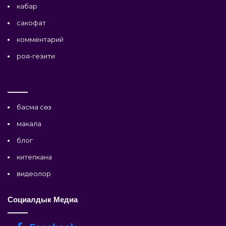
кабар
сакофат
комментарий
роя-гезити
басма сөз
макала
блог
китепкана
видеолор
Социалдык Медиа