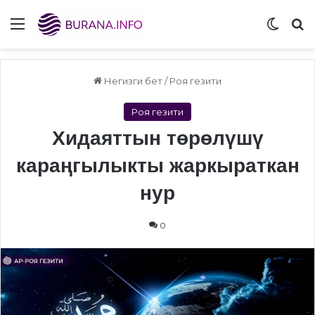
Menu
Switch
S
Негизги бет
/
Роя гезити
Роя гезити
Хидаяттын төрөлүшү
караңгылыкты жаркыраткан
нур
0