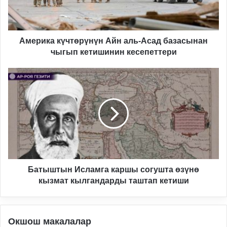
чыгып
кетишинин
кесепеттери
Америка күчтөрүнүн Айн аль-Асад базасынан
чыгып кетишинин кесепеттери
Батыштын
Исламга
каршы
согушта
өзүнө
кызмат
кылгандарды
таштап
кетиши
Батыштын Исламга каршы согушта өзүнө
кызмат кылгандарды таштап кетиши
Окшош макалалар