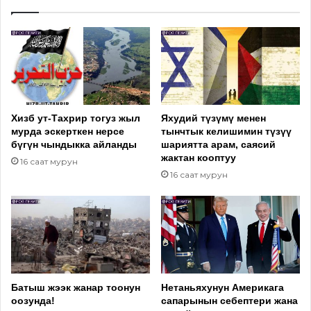
Хизб ут-Тахрир тогуз жыл
Яхудий түзүмү менен
мурда эскерткен нерсе
тынчтык келишимин түзүү
бүгүн чындыкка айланды
шариятта арам, саясий
жактан кооптуу
16 саат мурун
16 саат мурун
Батыш жээк жанар тоонун
Нетаньяхунун Америкага
оозунда!
сапарынын себептери жана