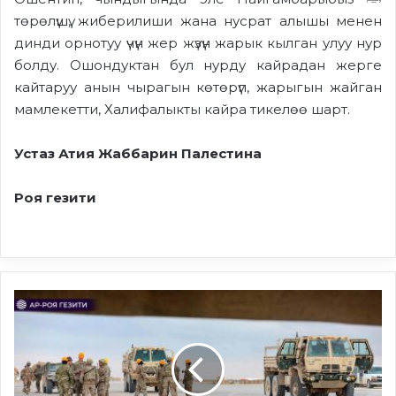
төрөлүшү, жиберилиши жана нусрат алышы менен
динди орнотуу үчүн жер жүзүн жарык кылган улуу нур
болду. Ошондуктан бул нурду кайрадан жерге
кайтаруу анын чырагын көтөрүп, жарыгын жайган
мамлекетти, Халифалыкты кайра тикелөө шарт.
У
стаз Атия Жаббарин Палестина
Роя гезити
Америка
күчтөрүнүн
Айн
аль-
Асад
базасынан