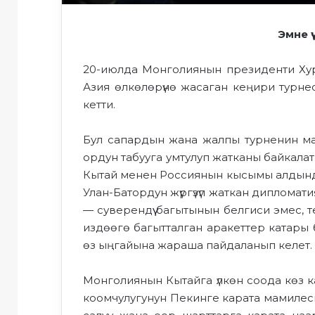
Эмне ү
20-июлда Монголиянын президенти Хурэ
Азия өлкөлөрүнө жасаган кеңири турнес
кетти.
Бул
сапардын
жана жалпы турненин
ма
ордун табууга умтулуп жатканы байкала
Кытай менен Россиянын
кысымы алдынд
Улан-Батор
дун
жүргүзүп жаткан дипломатия
—
суверендүү багытын
ын
белгиси эмес, т
издөөгө багытталган
араке
ттер катары 
өз ыңгайына жараша
пайдаланып келет.
Монголиянын
Кытайга
үлкөн
соода көз 
коомчулугун
ун
Пекинге карата
мамилеси