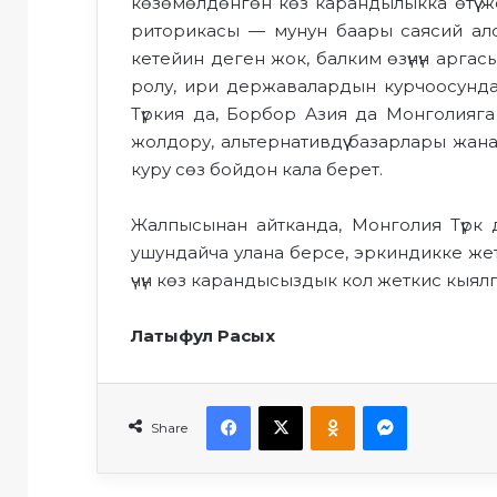
көзөмөлдөнгөн көз карандылыкка өтүү ж
риторика
сы
—
мунун баары
саясий ал
кетейин деген жок
, балким
өзүнүн
аргас
ролу, ири державалардын курчоосунд
Түркия да, Борбор Азия да Монголияга
жолдору
,
альтернативдүү базарлар
ы жан
куру сөз
бойдон кала берет.
Жалпысынан айтканда,
Монголия
Түрк
д
ушундай
ча
улан
а берсе
,
эркиндикке же
үчүн көз карандысыздык
кол
жеткис
кыял
Латыфул
Расых
Facebook
X
Odnoklassniki
Messenger
Share