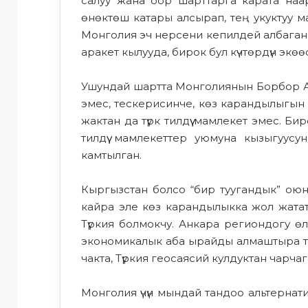
салуу жана оор шарттарга карата наар
өнөктөш катары алсырап, тең укуктуу 
Монголия
эч нерсени кепилдей албаган
аракет кылууда, бирок бул күчтөрдүн экөө
Ушундай шартта Монголиянын Борбор Ази
эмес
, тескерисинче,
көз карандылы
гын
жактан да түрк
тилдүү
мамлекет эмес. Би
тилдүү мамлекеттер уюмуна кызыгуу
камтылган.
Кыргызстан болсо
“б
ир туугандык”
оюн
кайра эле
көз карандылыкка жол
жата
Түркия
болмокчу.
Анкара региондогу өл
экономикалык
аба ырайды
алмаштыра тур
чакта, Түркия геосаясий кулдуктан чарча
Монголия үчүн мындай тандоо альтернат