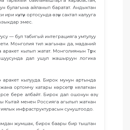
а тарыхый байланыштарга карабастан,
тун булагына айланып баратат.
Андыктан
ки ири күчтүн ортосунда өзүн
сактап калууга
ызыкдар эмес.
уусу — бул табигый интеграция
га умтулуу
ети.
Монголия тил жагынан да, маданий
 аракет кылып жатат
. Монголиянын Түрк
ашуусунда д
ал ушу
л жашыруун логика
гө аракет кылууда.
Бирок
мунун артында
 жана ортомчу катары көрсөтүп келаткан
се бере албайт. Бирок дал ошонун өзү
ы
Кытай менен Россия
га агылып жаткан
иялык инфраструктурасын сунуштоодо
.
мдан жумшак, бирок баары бир тыштан