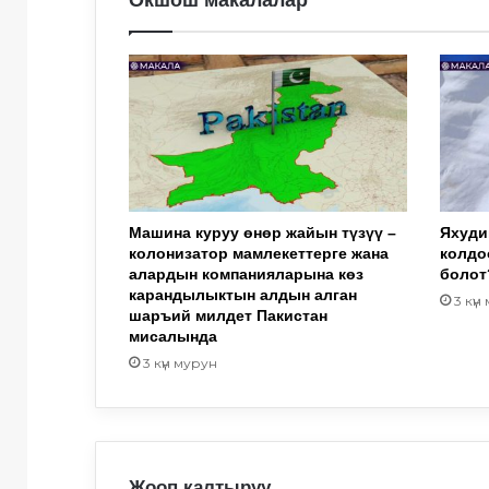
Машина куруу өнөр жайын түзүү –
Яхуди
колонизатор мамлекеттерге жана
колдо
алардын компанияларына көз
болот
карандылыктын алдын алган
3 күн
шаръий милдет Пакистан
мисалында
3 күн мурун
Жооп калтыруу