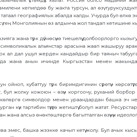
азычылык үстөмдүк кылат.
Россия болсо маданий жан
мамилени кепилд
өө
бу жакта турсун, ал өзү
туруксуздук
 татаал
география
лык
абалда калды.
Учурда бул өлкө
э
сү
тең Монголиянын өз алдынча жол тандап кетишине к
яга жана түрк дүйнөсүнө тиешелүү долбоорлорго кызыг
символикалык альянстар
арасына жаап жашыруу
арак
рок
ал
дал ушул
жерден
кандайдыр бир таяныч табууга
сунда жана анын ичинде Кыргызстан менен жакынд
ун ойноп, кубаттуу
т
үрк
биримдигинин
сүрөтүн көрсөтүү
т, бул жолку кожоюн – өзүн коргоочу, руханий борбор
көлөргө символдор менен ураандардан башка эч нер
ган күн тартибин түзүүгө жетиштүү болуп жатат.
Ресурстар
ган жана алсыз өнөктөштөргө багытталган өзүнүн
идеолог
ива эмес,
башка жээкке качып кетүү
жолу. Бул
ачык кысы