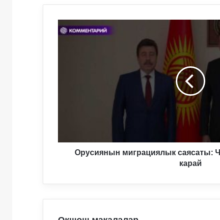
Орусиянын
миграциялык
саясаты:
Чегинүүдөнбаш
ийүүгө
карай
Орусиянын миграциялык саясаты: Ч
карай
Окшош макалалар