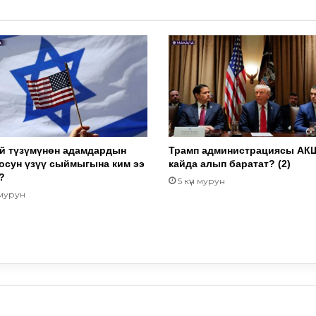
й түзүмүнөн адамдардын
Трамп администрациясы АК
осун үзүү сыймыгына ким ээ
кайда алып баратат? (2)
?
5 күн мурун
 мурун