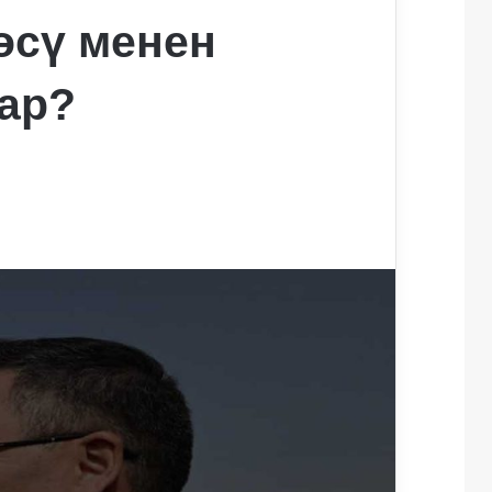
өсү менен
ар?