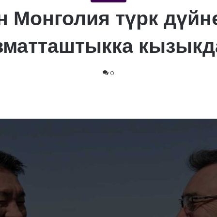
н Монголия түрк дүйн
зматташтыкка кызыкд
0