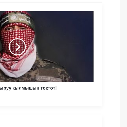
тыруу кылмышын токтот!