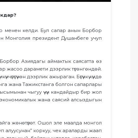
кдар
?
р
менен кел
д
и
. Бул сапар анын Борбор
ин
Монголия
президент Душанбеге учуп
Борбор Азиядагы аймактык саясатта өз
евр
жасоо
дарамети
дээрлик
түгөнгөндөй.
күнчүлүгүнөн дээрлик ажыраган.
Бүгүнкү күндө
нга жана Тажикстанга болгон сапарлары
 кысымынан
чыгуу үчүн
кандайдыр бир
жол
экономикалык жана саясий алсыздыгын
айга жөнөтүлөт. Ошол эле маалда монгол
уп
алуусунан
” коркуу, чек араларды жаап