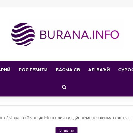
АРИЙ
РОЯ ГЕЗИТИ
БАСМА СӨЗ
АЛ-ВАЪЙ
СУРО
Search for
бет
/
Макала
/
Эмне үчүн Монголия түрк дүйнөсү менен кызматташтык
Макала