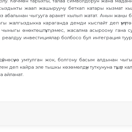
олу.
Көчмөн тарыхты, талаа символдорун жана мадан
сыздыкты
жаап жашыруучу
беткап
катары кызмат кы
ыз
абалынан
чыгууга аракет кылып жата
т. Аны
н
жаңы
б
агы жалгыздык
ка караганда демди кыспайт
деп үмүттөн
 чыныгы өнөктөштүктү эмес,
жасалма асыроону
гана су
а
реалдуу инвестициялар
болбосо
бул интеграция туу
үйнөсүнө
умтулган жок
,
болгону
басым алдынан чыг
тем деп
кайра эле тышкы көзөмөлд
үн
туткунуна түшүп ка
га
айланат.