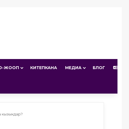
О-ЖООП
КИТЕПКАНА
МЕДИА
БЛОГ
КЫР
ка кызыкдар?