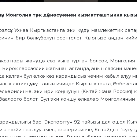
чүн
Монголия
тү
рк дүйнөсү
менен кызматташтыкка
кызы
лсүх Ухнаа Кыргызстанга эки күндүк
мамлекеттик
сапа
инин бир бөлүгү болуп эсептелет. К
ыргызстандан
кий
ксаттары
жө
нүндө
сөз кыл
а турган болсок,
Монголия 
т. Бирок геосаясий жагынан алганда, анын
саясий ман
а калган
бул өлкө көз карандысыз чечим кабыл алуу мүм
лык активдүүлү
гү
— анын ичинде Кыргызстанга, Өзбекста
ескерисинче, эки
ири
коңшунун (Кытай жана Россия)
баалоого болот
. Бул эки
коңшу өлкөлөр
Монголиянын 
карандылы
гы
бар
.
Э
кспорттун 92 пайызы дал ошол Кыт
 анчейин жылуу эмес
,
тескерисинче, Кытайдын “
сугун