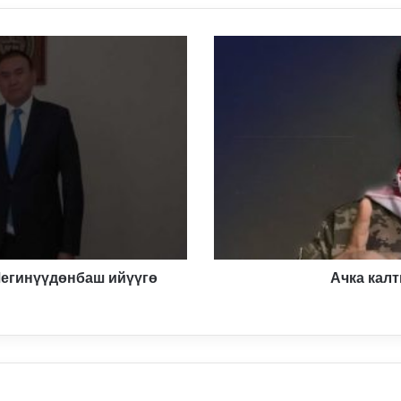
Ачка
калтыруу
кылмышын
токтот!
егинүүдөнбаш ийүүгө
Ачка кал