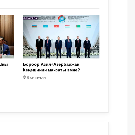
Шны
Борбор Азия+Азербайжан
Кеңешинин максаты эмне?
6 күн мурун