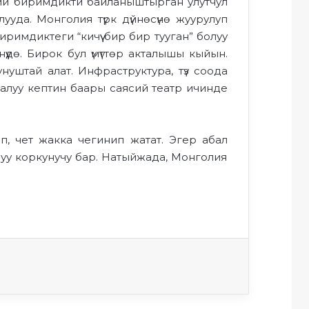
ий биримдикти байланыштырган улутчул
лууда.
Монголия түрк дүйнөсүнө
жуурулуп
иримдиктеги
“кичүү бир
бир тууган
” болуу
үүдө.
Бирок
бул үмүттөр актал
ышы кыйын
.
нуштай алат.
Инфраструктура
,
түз соода
ралуу
кептин баары саясий
театр
ичинде
ып,
чет жак
к
а ч
егинип жатат. Эгер
абал
л
уу коркунучу бар. Натыйжада,
Монголия