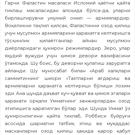
Гарчи Фаластин масаласи Исломий ҳаётни қайта
тиклаш масаласидан алоҳида бўлса-да, уларни
бирлаштирувчи умумий омил — армиялардир.
Воқеликни таҳлил қилсак, Фаластинни озод қилиш
учун мусулмон армияларини ҳаракатга келтиришга
тўсқинлик қилаётганлар айнан мусулмон
диёрларидаги ҳукмрон режимлардир. Зеро, улар
яҳудий вужуди учун ҳимоя девори вазифасини
ўтамоқда. Шу боис, бу деворни қулатиш заруратга
айланди. Шу муносабат билан «Араб халқлари
саммити»нинг шиори «Тахтларни ағдариш ва
армияларни ҳаракатга келтириш» бўлиши лозим
эди. Ана шунда даъват куч-қувват ва ҳимоя эгалари
ҳаракати орқали Умматнинг занжирлардан озод
этилишига қаратилган бўлар эди. Шунда Уммат ўз
ҳукмронлигини қайта тиклаб, Роббиси буйруғи
асосида шариатни татбиқ этиш ва муқаддас
масканларни озод қилиш ҳақида қарор қабул