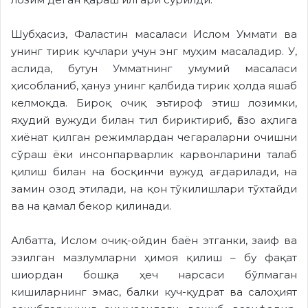
Шубҳасиз, Фаластин масаласи Ислом Уммати ва
унинг тирик кучлари учун энг муҳим масаладир. У,
аслида, бутун Умматнинг умумий масаласи
ҳисобланиб, ҳануз унинг қалбида тирик ҳолда яшаб
келмоқда. Бироқ очиқ эътироф этиш лозимки,
яҳудий вужуди билан тил бириктириб, Ғазо аҳлига
хиёнат қилган режимлардан чегараларни очишни
сўраш ёки инсонпарварлик карвонларини талаб
қилиш билан на босқинчи вужуд ағдарилади, на
замин озод этилади, на қон тўкилишлари тўхтайди
ва на қамал бекор қилинади.
Албатта, Ислом очиқ-ойдин баён этганки, заиф ва
эзилган мазлумларни ҳимоя қилиш – бу фақат
шиордан бошқа ҳеч нарсаси бўлмаган
кишиларнинг эмас, балки куч-қудрат ва салоҳият