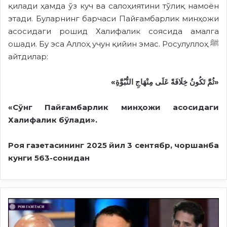
қилади ҳамда ўз куч ва салоҳиятини тўлиқ намоён
этади. Буларнинг барчаси Пайғамбарлик минҳожи
асосидаги рошид Халифалик соясида амалга
ошади. Бу эса Аллоҳ учун қийин эмас. Росулуллоҳ ﷺ
айтдилар:
«ثُمَّ تَكُونُ خِلَافَةً عَلَى مِنْهَاجِ النُّبُوَّةِ»
«Сўнг Пайғамбарлик минҳожи асосидаги
Халифалик бўлади».
Роя газетасининг 2025 йил 3 сентябр, чоршанба
кунги 563-сонидан
Сурия
ташқи
ишлар