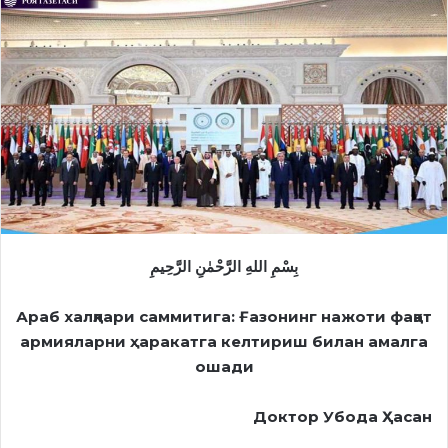
بِسْمِ اللهِ الرَّحْمٰنِ الرَّحِيمِ
Араб халқлари саммитига: Ғазонинг нажоти фақат
армияларни ҳаракатга келтириш билан амалга
ошади
Доктор Убода Ҳасан