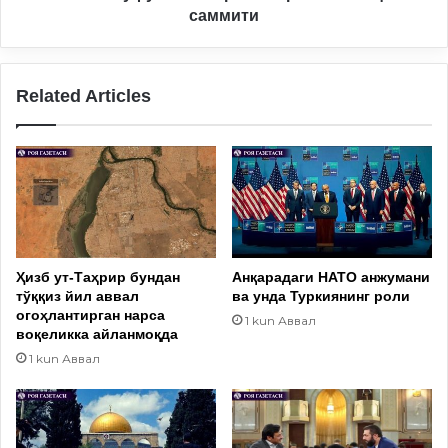
саммити
Related Articles
Ҳизб ут-Таҳрир бундан
Анқарадаги НАТО анжумани
тўққиз йил аввал
ва унда Туркиянинг роли
огоҳлантирган нарса
1 kun Аввал
воқеликка айланмоқда
1 kun Аввал