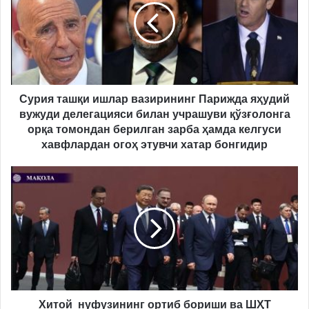
вазирининг
Парижда
яҳудий
вужуди
делегацияси
билан
учрашуви
Сурия ташқи ишлар вазирининг Парижда яҳудий
қўзғолонга
вужуди делегацияси билан учрашуви қўзғолонга
орқа
орқа томондан берилган зарба ҳамда келгуси
томондан
хавфлардан огоҳ этувчи хатар бонгидир
берилган
зарба
Хитой нуфузининг ортиб
ҳамда
бориши
келгуси
ва
хавфлардан
ШҲТ
огоҳ
саммити
этувчи
хатар
бонгидир
Хитой нуфузининг ортиб бориши ва ШҲТ