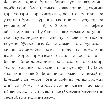
Фаластин аҳлига ёрдам бериш уринишларининг
оқибатлари билан Уммат халқларини қўрқитиш
ҳаракатлари — армияларни ҳаракатга келтириш ва
улардан ёрдам сўраш даъватини энг устувор ва
кечиктириб бўлмайдиган вазифага
айлантирмоқда. Шу боис Ислом Уммати ва унинг
фаол кучлари умидсизликка тушмаслиги, ҳеч қачон
ноумид бўлмаслиги, балки армияларга мурожаат
қилишда доимийлик ва қатъият билан давом этиши
шарт. Зеро, армиялар сафидаги аскарлар –
бизнинг биродарларимиз ва фарзандларимиздир.
Уларда яхшилик ва фазилатлар жуда кўп. Шу боис
уларнинг жавоб беришидан умид узилмайди.
Шундай экан, уларни Уммат сафида туришга ҳамда
дин ва Уммат манфаатларини ҳимоя қилишга
йўналтириш учун барча саъй-ҳаракатларимизни
сафарбар этишимиз зарур.