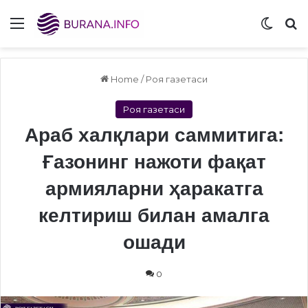
Menu
Switch
S
Home
/
Роя газетаси
Роя газетаси
Араб халқлари саммитига:
Ғазонинг нажоти фақат
армияларни ҳаракатга
келтириш билан амалга
ошади
0