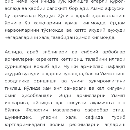
бир неча кун ичида йўқ қилишга етарли қурол-
аслаҳа ва ҳарбий салоҳият бор эди. Аммо афсуски,
бу армиялар Қуддус йўлига қараб ҳаракатланиш
ўрнига ўз халқларини қамал қилмоқда, ёрдам
карвонларини тўсмоқда ва ҳатто яҳудий вужуди
чегараларини халқ ғазабидан ҳимоя қилмоқда.
Аслида, араб зиёлилари ва сиёсий арбоблар
армияларни ҳаракатга келтириш талабини илгари
суришлари вожиб эди. Чунки армиялар нафақат
яҳудий вужудига қарши курашда, балки Умматнинг
озодликка эришиши ва унинг ҳукмронлигини
тиклаш йўлида ҳам энг самарали ва ҳал қилувчи
омил ҳисобланади. Энди армияларни Уммат
ишларига, айниқса ҳал қилувчи аҳамиятга эга
бўлган Фаластин масаласига сафарбар этиш,
шунингдек, уларни халқ сафида туриб
юртларимиздаги золим режимларни ағдариш