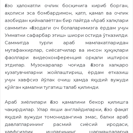
Ғазо ҳалокатли очлик босқичига кириб борган,
аҳолиси эса бомбардимон, қатл, қамал ва очлик
азобидан қийналаётган бир пайтда «Араб халқлари
саммити» «Ғазодаги оч болаларимизга ёрдам учун
Умматни сафарбар этиш» шиори остида ўтказилди.
Саммитда турли араб мамлакатларидан
мутафаккирлар, сиёсатчилар ва инсон ҳуқуқлари
фаоллари видеоконференция орқали иштирок
этдилар. Музокаралар чоғида Ғазога халқаро
кузатувчиларни жойлаштириш, ёрдам етказиш
учун хавфсиз йўлак очиш ҳамда яҳудий вужуди
қўйган қамални тугатиш талаб қилинди.
Араб зиёлилари Ғазо қамалини бекор қилишга
чақирдилар. Улар яхши англайдиларки, Ғазо фақат
яҳудий вужуди томонидангина эмас, балки араб
давлатларининг расмий сиёсий иродаси,
хавфсизлик ишларининг шармандаларча