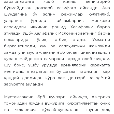
ҳаракатларига жалб қилиш кечиктириб
бўлмайдиган долзарб вазифага айланди. Ана
шундагина бу золим режимлар қулатилиб,
уларнинг ўрнида Пайғамбарлик минҳожи
асосидаги иккинчи рошид Халифалик барпо
этилади. Ушбу Халифалик Исломни ҳаётнинг барча
соҳаларида тўлиқ татбиқ этади, Умматни
бирлаштиради, куч ва салоҳиятини жамлайди
ҳамда уни мустамлакачи Ғарб билан цивилизацион
кураш майдонига самарали тарзда олиб чиқади.
Шу боис, ушбу урушда армияларни ҳаракатга
келтиришга қаратилган бу даъват тарихнинг ҳар
қандай давридан кўра ҳам долзарб ва ҳаётий
заруратга айланди.
Мустамлакачи Ғарб кучлари, айниқса, Америка
томонидан яҳудий вужудига кўрсатилаётган очиқ
ва чекловсиз қўллаб-қувватлаш, шунингдек,