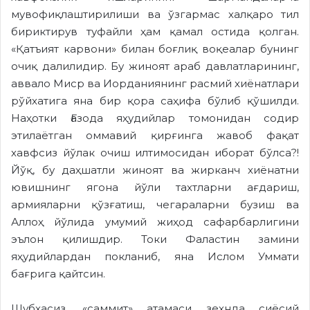
мувофиқлаштирилиши ва ўзгармас халқаро тил
бириктирув туфайли ҳам қамал остида қолган.
«Қатъият карвони» билан боғлиқ воқеалар бунинг
очиқ далилидир. Бу жиноят араб давлатларининг,
аввало Миср ва Иорданиянинг расмий хиёнатлари
рўйхатига яна бир қора саҳифа бўлиб қўшилди.
Наҳотки Ғазода яҳудийлар томонидан содир
этилаётган оммавий қирғинга жавоб фақат
хавфсиз йўлак очиш илтимосидан иборат бўлса?!
Йўқ, бу даҳшатли жиноят ва жирканч хиёнатни
ювишнинг ягона йўли тахтларни ағдариш,
армияларни қўзғатиш, чегараларни бузиш ва
Аллоҳ йўлида умумий жиҳод сафарбарлигини
эълон қилишдир. Токи Фаластин замини
яҳудийлардан покланиб, яна Ислом Уммати
бағрига қайтсин.
Шубҳасиз, «саммит» атамаси зеҳнда сиёсий