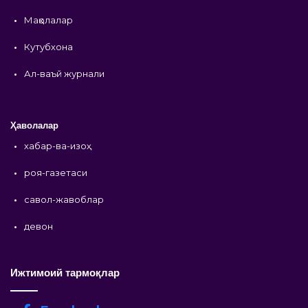
•
Мақолалар
•
Кутубхона
•
Ал-ваъй журнали
Ҳаволалар
•
хабар-ва-изоҳ
•
роя-газетаси
•
савол-жавоблар
•
девон
Ижтимоий тармоқлар