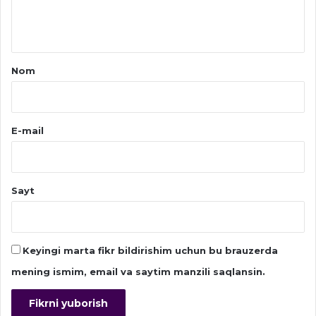
h
*
Nom
E-mail
Sayt
Keyingi marta fikr bildirishim uchun bu brauzerda
mening ismim, email va saytim manzili saqlansin.