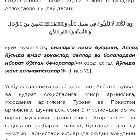
соҳибларининг зиммасидаги вожиб вазифадир.
Аллоҳ таоло шундай деган:
وَمَا لَكُمۡ لَا تُقَٰتِلُونَ فِي سَبِيلِ ٱللَّهِ وَٱلۡمُسۡتَضۡعَفِينَ مِنَ ٱلرِّجَالِ
وَٱلنِّسَآءِ وَٱلۡوِلۡدَٰنِ
«
(Эй мўминлар)
, сизларга нима бўлдики, Аллоҳ
йўлида ҳамда эркаклар, аёллар ва болалардан
иборат бўлган бечоралар
(ни озод қилиш)
йўлида
жанг қилмаяпсизлар?!»
[Нисо 75]
Ушбу оятда кимга хитоб қилинган? Албатта, қувват
ва қудрат соҳибларига: Миср армиясига,
Иордания армиясига, Туркия ва Покистон
армиясига, шунингдек, сони 5 миллиондан ортиқ
барча мусулмон армияларига. Агар холис ва
садоқатли раҳбарият мавжуд бўлганида, ана шу
мусулмон армиялари ихтиёрида яҳудий вужудини