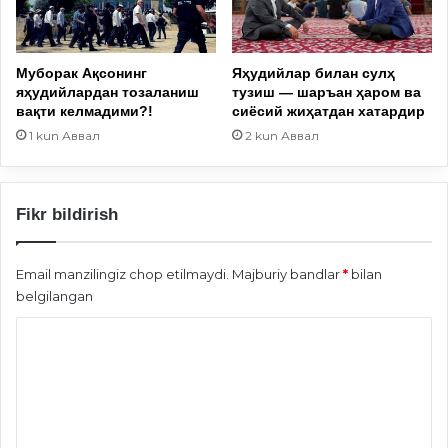
Муборак Ақсонинг
Яҳудийлар билан сулҳ
яҳудийлардан тозаланиш
тузиш — шаръан ҳаром ва
вақти келмадими?!
сиёсий жиҳатдан хатардир
1 kun Аввал
2 kun Аввал
Fikr bildirish
Email manzilingiz chop etilmaydi.
Majburiy bandlar
*
bilan
belgilangan
S
h
a
r