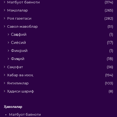
Матбуот баёноти
(374)
Мақолалар
(265)
Роя газетаси
(282)
Савол-жавоблар
(51)
Сақофий
(1)
Сиёсий
(17)
Фикрий
(1)
Фиқҳий
(18)
Сақофат
(36)
Хабар ва изоҳ
(194)
Янгиликлар
(103)
Ҳадиси шариф
(8)
Ҳаволалар
•
Матбуот баёноти