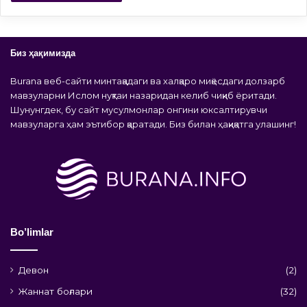
Биз ҳақимизда
Burana веб-сайти минтақадаги ва халқаро миқёсдаги долзарб
мавзуларни Ислом нуқтаи назаридан келиб чиқиб ёритади.
Шунунгдек, бу сайт мусулмонлар онгини юксалтирувчи
мавзуларга ҳам эътибор қаратади. Биз билан ҳақиқатга улашинг!
Bo’limlar
Девон
(2)
Жаннат боғлари
(32)