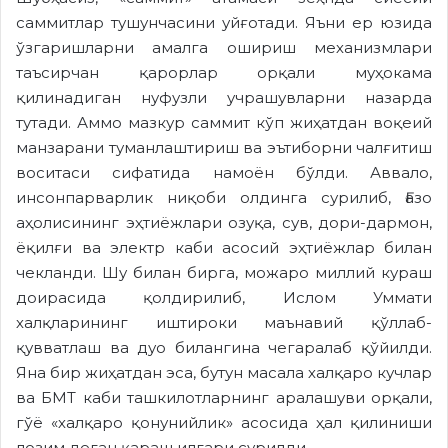
саммитлар тушунчасини уйғотади. Яъни ер юзида
ўзгаришларни амалга ошириш механизмлари
таъсирчан қарорлар орқали муҳокама
қилинадиган нуфузли учрашувларни назарда
тутади. Аммо мазкур саммит кўп жиҳатдан воқеий
манзарани туманлаштириш ва эътиборни чалғитиш
воситаси сифатида намоён бўлди. Аввало,
инсонпарварлик ниқоби олдинга сурилиб, Ғазо
аҳолисининг эҳтиёжлари озуқа, сув, дори-дармон,
ёқилғи ва электр каби асосий эҳтиёжлар билан
чекланди. Шу билан бирга, можаро миллий кураш
доирасида қолдирилиб, Ислом Уммати
халқларининг иштироки маънавий қўллаб-
қувватлаш ва дуо билангина чегаралаб қўйилди.
Яна бир жиҳатдан эса, бутун масала халқаро кучлар
ва БМТ каби ташкилотларнинг аралашуви орқали,
гўё «халқаро қонунийлик» асосида ҳал қилиниши
лозим деган қараш илгари сурилди.