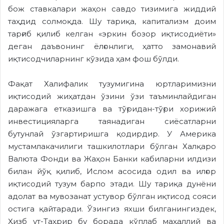
бож ставкалари жаҳон савдо тизимига жиддий
таҳдид солмоқда. Шу тариқа, капитализм доим
тарғиб қилиб келган «эркин бозор иқтисодиёти»
деган даъвонинг ёлғонлиги, ҳатто замонавий
иқтисодчиларнинг кўзида ҳам фош бўлди.
Фақат Халифалик тузумигина юртларимизни
иқтисодий жиҳатдан ўзини ўзи таъминлайдиган
даражага етказишга ва тўғридан-тўғри хорижий
инвестицияларга таянадиган сиёсатларни
бутунлай ўзгартиришга қодирдир. У Америка
мустамлакачилиги ташкилотлари бўлган Халқаро
Валюта Фонди ва Жаҳон Банки кабиларни илдизи
билан йўқ қилиб, Ислом асосида одил ва илғор
иқтисодий тузум барпо этади. Шу тариқа дунёни
адолат ва мувозанат устувор бўлган иқтисод сояси
остига қайтаради. Ўзингиз яхши билганингиздек,
Ҳизб ут-Таҳрир бу борада кўплаб маҳаллий ва