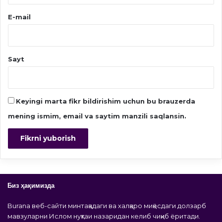
E-mail
Sayt
Keyingi marta fikr bildirishim uchun bu brauzerda
mening ismim, email va saytim manzili saqlansin.
Биз ҳақимизда
Burana веб-сайти минтақадаги ва халқаро миқёсдаги долзарб
мавзуларни Ислом нуқтаи назаридан келиб чиқиб ёритади.