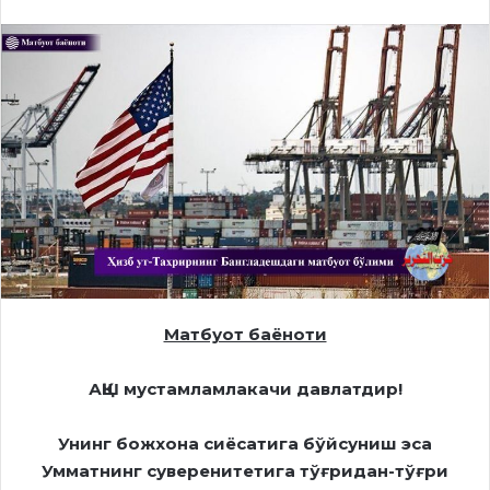
Матбуот баёноти
АҚШ мустамламлакачи давлатдир!
Унинг божхона сиёсатига бўйсуниш эса
Умматнинг суверенитетига тўғридан-тўғри