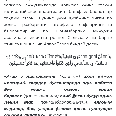
халқаро анжуманларда Халифаликнинг етакчи
иқтисодий сиёсатлари ҳақида батафсил баёнотлар
тақдим этган. Шунинг учун Ҳизбнинг онгли ва
холис раҳбарияти атрофида сафларингизни
бирлаштиринг ва Пайғамбарлик минҳожи
асосидаги иккинчи рошид Халифаликни барпо
этишга шошилинг. Аллоҳ Таоло бундай деган:
وَلَوۡ أَنَّ أَهۡلَ ٱلۡقُرَىٰٓ ءَامَنُواْ وَٱتَّقَوۡاْ لَفَتَحۡنَا عَلَيۡهِم بَرَكَٰتٖ مِّنَ
ٱلسَّمَآءِ وَٱلۡأَرۡضِ وَلَٰكِن كَذَّبُواْ فَأَخَذۡنَٰهُم بِمَا كَانُواْ يَكۡسِبُونَ
«Агар у қишлоқларнинг
(жойнинг)
аҳли иймон
келтириб, тақводор бўлганларида эди, албатта
Биз уларга осмону ердан
баракот
(дарвозаларини)
очиб қўйган бўлур эдик.
Лекин улар
(пайғамбарларимизни)
ёлғончи
қилдилар, бас, уларни ўзлари қилган гуноҳлари
сабабли ушладик»
[Аъроф 96]