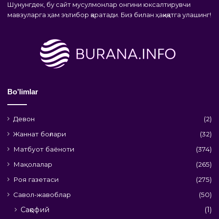
Шунунгдек, бу сайт мусулмонлар онгини юксалтирувчи
мавзуларга ҳам эътибор қаратади. Биз билан ҳақиқатга улашинг!
Bo’limlar
Девон
(2)
Жаннат боғлари
(32)
Матбуот баёноти
(374)
Мақолалар
(265)
Роя газетаси
(275)
Савол-жавоблар
(50)
Сақофий
(1)