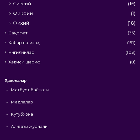
Сиёсий
(16)
Фикрий
(1)
Фиқҳий
(18)
Сақофат
(35)
Хабар ва изоҳ
(191)
Янгиликлар
(103)
Ҳадиси шариф
(8)
Ҳаволалар
•
Матбуот баёноти
•
Мақолалар
•
Кутубхона
•
Ал-ваъй журнали