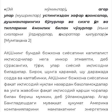
«
(Эй мўминлар)
, агар
улар
(мушриклар)
устингиздан зафар қозонсалар,
душманларингиз бўлурлар ва сизга қўл ва
тилларини ёмонлик билан чўзурлар
(яъни
сизларни ўлдирурлар, ҳақоратлар қилурлар)
»
[Мумтаҳана 2]
АҚШнинг бундай божхона сиёсатини капиталист
иқтисодчилар нега инкор этмаяпти, деб
сўрасангиз, тўғри, улар сиёсий иқтисодни
биладилар. Бироқ шунга қарамай, шу даражада
содда ва калтабинки, АҚШнинг божхона сиёсатини
фақат иқтисодий нуқтаи назардан баҳоламоқдалар
ва унга жавобни фақат иқтисодий қарши чоралар
билан бериш мумкин, деб ўйламоқдалар. Агар
Бангладешдаги муваққат ҳукумат Америка
компанияларини мамлакатнинг энергетика