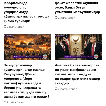
юборилмоқда,
фақат Фаластин аҳлининг
мусулмонлар
эмас, балки бутун
ўлдирилмоқда,
умматнинг масъулиятидир
қўшинларимиз эса томоша
2 kun Аввал
қилиб турибди!
2 kun Аввал
Эй мусулмонлар
Америка билан ҳамкорлик
қўшинлари: агар сизлар
ва унинг манфаатларига
Расулуллоҳ ﷺнинг
хизмат қилиш — дунё
масросига (Исро
ва охиратдаги очиқ-ошкор
макони) нусрат-ёрдам
зиёндир
бериш учун ҳаракатга
2 hafta Аввал
келмасангиз, унда ким бу
ишни ўз зиммасига олади?
1 hafta Аввал