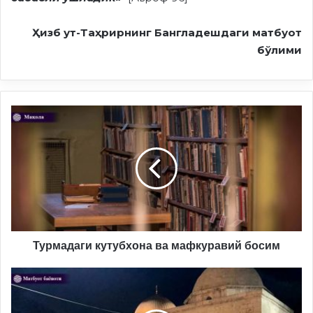
Ҳизб ут-Таҳрирнинг Бангладешдаги
матбуот
бўлими
Турмадаги
кутубхона
ва
мафкуравий
босим
Турмадаги кутубхона ва мафкуравий босим
Хиёнаткор
режимлар
кўз