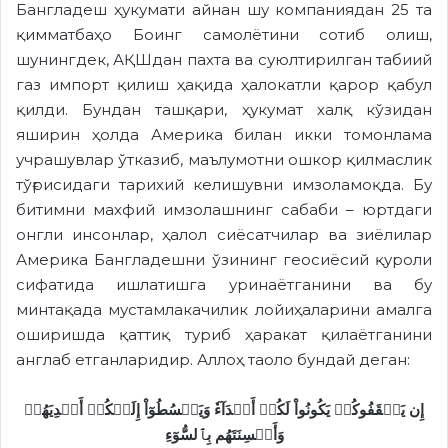
Бангладеш ҳукумати айнан шу компаниядан 25 та
қимматбаҳо Боинг самолётини сотиб олиш,
шунингдек, АҚШдан пахта ва суюлтирилган табиий
газ импорт қилиш ҳақида ҳалокатли қарор қабул
қилди. Бундан ташқари, ҳукумат халқ кўзидан
яширин ҳолда Америка билан икки томонлама
учрашувлар ўтказиб, маълумотни ошкор қилмаслик
тўғрисидаги тарихий келишувни имзоламоқда. Бу
битимни махфий имзолашнинг сабаби – юртдаги
онгли инсонлар, ҳалол сиёсатчилар ва зиёлилар
Америка Бангладешни ўзининг геосиёсий қуроли
сифатида ишлатишга уринаётганини ва бу
минтақада мустамлакачилик лойиҳаларини амалга
оширишда қаттиқ туриб ҳаракат қилаётганини
англаб етганларидир. Аллоҳ таоло бундай деган:
إِن يَثۡقَفُوكُمۡ يَكُونُواْ لَكُمۡ أَعۡدَآءٗ وَيَبۡسُطُوٓاْ إِلَيۡكُمۡ أَيۡدِيَهُمۡ
وَأَلۡسِنَتَهُم بِٱلسُّوٓءِ