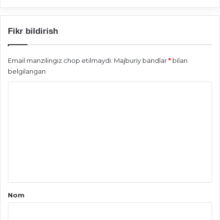
Fikr bildirish
Email manzilingiz chop etilmaydi.
Majburiy bandlar
*
bilan
belgilangan
S
h
a
r
h
*
Nom