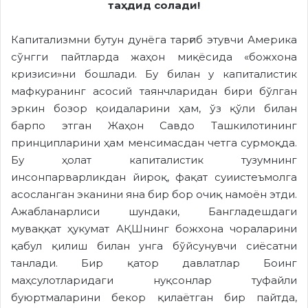
таҳдид солади!
Капитализмни бутун дунёга тарғиб этувчи Америка
сўнгги пайтларда жаҳон миқёсида «божхона
кризиси»ни бошлади. Бу билан у капиталистик
мафкуранинг асосий таянчларидан бири бўлган
эркин бозор қоидаларини ҳам, ўз қўли билан
барпо этган Жаҳон Савдо Ташкилотининг
принципларини ҳам менсимасдан четга сурмоқда.
Бу ҳолат капиталистик тузумнинг
инсонпарварликдан йироқ, фақат суиистеъмолга
асосланган эканини яна бир бор очиқ намоён этди.
Ажабланарлиси шундаки, Бангладешдаги
муваққат ҳукумат АҚШнинг божхона чораларини
қабул қилиш билан унга бўйсунувчи сиёсатни
танлади. Бир қатор давлатлар Боинг
маҳсулотларидаги нуқсонлар туфайли
буюртмаларини бекор қилаётган бир пайтда,