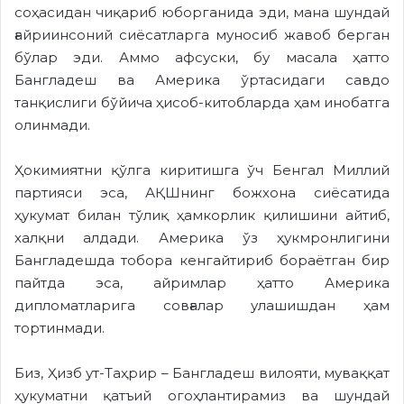
соҳасидан чиқариб юборганида эди, мана шундай
ғайриинсоний сиёсатларга муносиб жавоб берган
бўлар эди. Аммо афсуски, бу масала ҳатто
Бангладеш ва Америка ўртасидаги савдо
танқислиги бўйича ҳисоб-китобларда ҳам инобатга
олинмади.
Ҳокимиятни қўлга киритишга ўч Бенгал Миллий
партияси эса, АҚШнинг божхона сиёсатида
ҳукумат билан тўлиқ ҳамкорлик қилишини айтиб,
халқни алдади. Америка ўз ҳукмронлигини
Бангладешда тобора кенгайтириб бораётган бир
пайтда эса, айримлар ҳатто Америка
дипломатларига совғалар улашишдан ҳам
тортинмади.
Биз, Ҳизб ут-Таҳрир – Бангладеш вилояти, муваққат
ҳукуматни қатъий огоҳлантирамиз ва шундай