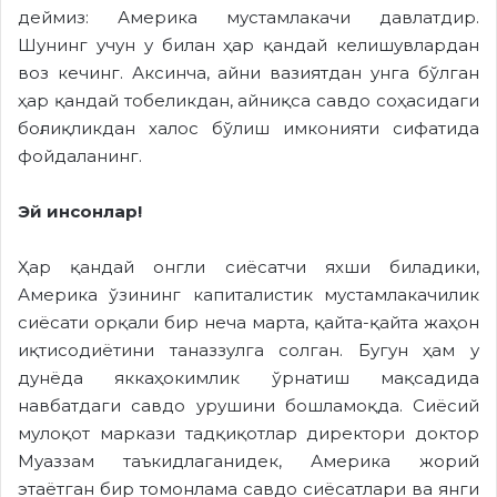
деймиз: Америка мустамлакачи давлатдир.
Шунинг учун у билан ҳар қандай келишувлардан
воз кечинг. Аксинча, айни вазиятдан унга бўлган
ҳар қандай тобеликдан, айниқса савдо соҳасидаги
боғлиқликдан халос бўлиш имконияти сифатида
фойдаланинг.
Эй инсонлар!
Ҳар қандай онгли сиёсатчи яхши биладики,
Америка ўзининг капиталистик мустамлакачилик
сиёсати орқали бир неча марта, қайта-қайта жаҳон
иқтисодиётини таназзулга солган. Бугун ҳам у
дунёда яккаҳокимлик ўрнатиш мақсадида
навбатдаги савдо урушини бошламоқда. Сиёсий
мулоқот маркази тадқиқотлар директори доктор
Муаззам таъкидлаганидек, Америка жорий
этаётган бир томонлама савдо сиёсатлари ва янги