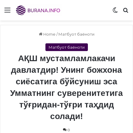
Menu
Switch
S
Home
/
Матбуот баёноти
Матбуот баёноти
АҚШ мустамламлакачи
давлатдир! Унинг божхона
сиёсатига бўйсуниш эса
Умматнинг суверенитетига
тўғридан-тўғри таҳдид
солади!
0