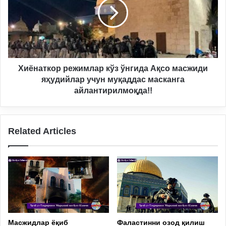
ўнгида
Ақсо
масжиди
яҳудийлар
учун
муқаддас
масканга
Хиёнаткор режимлар кўз ўнгида Ақсо масжиди
айлантирилмоқда!!
яҳудийлар учун муқаддас масканга
айлантирилмоқда!!
Related Articles
Масжидлар ёқиб
Фаластинни озод қилиш