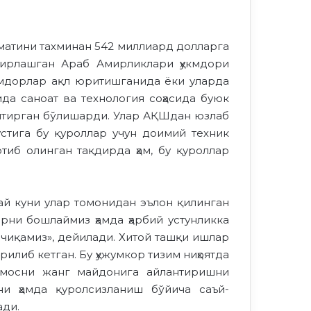
матини тахминан 542 миллиард долларга
 Бирлашган Араб Амирликлари ҳукмдори
укмдорлар ақл юритишганида ёки уларда
да саноат ва технология соҳасида буюк
антирган бўлишарди. Улар АҚШдан юзлаб
стига бу қуроллар учун доимий техник
тиб олинган тақдирда ҳам, бу қуроллар
ай куни улар томонидан эълон қилинган
рни бошлаймиз ҳамда ҳарбий устунликка
чиқамиз», дейилади. Хитой ташқи ишлар
илиб кетган. Бу ҳужумкор тизим ниҳоятда
смосни жанг майдонига айлантиришни
и ҳамда қуролсизланиш бўйича саъй-
ади.