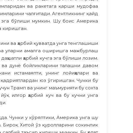
изимларидан ва ракетага қарши мудофаа
зимларини чалғитади. Агентликнинг қайд
га эга бўлиши мумкин. Шу боис Америка
а киришган.
шини ва ҳарбий қувватда унга тенглашиши
 ва уларни амалга оширишга мажбурлаш
даҳшатли ҳарбий кучга эга бўлиши лозим.
и ва дунё бойликларини талашни давом
ани истамаяпти, унинг лойиҳалари ва
 қадриятлардан юз ўгиришган. Чунки бу
чун Трамп ва унинг маъмурияти бу сохта
йўқ илғор ҳарбий куч ва бу кучни унга
ди.
да. Чунки у кўряптики, Америка унга шу
. Бироқ Хитой ўз қуролларини сокинлик
 салбий таъсир қилиши мумкин. Бу ҳолат