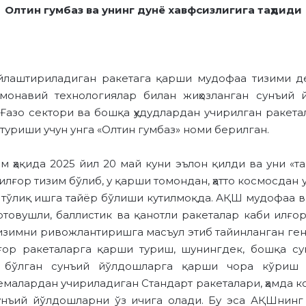
Олтин гумбаз ва унинг дунё хавфсизлигига таҳдиди
ойлаштириладиган ракетага қарши мудофаа тизими де
монавий технологиялар билан жиҳозланган сунъий
г Ғазо сектори ва бошқа ҳудудлардан учирилган ракет
туриши учун унга «Олтин гумбаз» номи берилган.
ҳақида 2025 йил 20 май куни эълон қилди ва уни «тар
илғор тизим бўлиб, у қарши томондан, ҳатто космосдан 
 тўлиқ ишга тайёр бўлиши кутилмоқда. АҚШ мудофаа ваз
ртовушли, баллистик ва қанотли ракеталар каби илғо
изимни ривожлантиришга масъул этиб тайинланган гене
лғор ракеталарга қарши туриш, шунингдек, бошқа с
бўлган сунъий йўлдошларга қарши чора кўриш у
емалардан учириладиган Стандарт ракеталари, ҳамда
сунъий йўлдошларни ўз ичига олади. Бу эса АҚШнинг