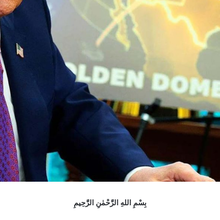
بِسْمِ اللهِ الرَّحْمٰنِ الرَّحِيمِ