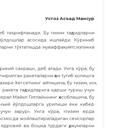
Устоз Асъад Мансур
б таърифланади. Бу тизим таҳдидларни
 йўлдошлар асосида ишлайди. Кўриниб
аларни тўхтатишда муваффақиятсизликка
ихий сакраш», деб атади. Унга кўра, бу
учирилган ракеталарни ҳам тутиб қолишга
ири Хегсетнинг айтишича, бу тизим, хоҳ
р ракета таҳдидларига қарши туриш учун
рал Майкл Гитлайннинг ҳисоблашича, бу
унъий йўлдошларга урилиши ёки кибер
чун зарур». Унга кўра, «тизим ерда
 космосда жойлаштириладиган сенсорлар
 ядровий ва бошқа турдаги ҳужумларни