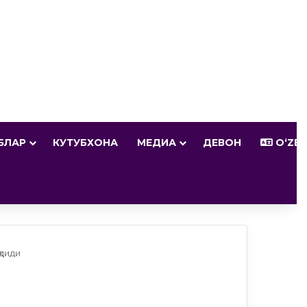
БЛАР
КУТУБХОНА
МЕДИА
ДЕВОН
OʻZB
ҳдиди