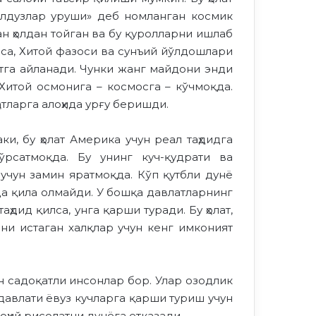
юлдузлар уруши» деб номланган космик
н ҳолдан тойган ва бу қуролларни ишлаб
лса, Хитой фазоси ва сунъий йўлдошлари
тга айланади. Чунки жанг майдони энди
Хитой осмонига – космосга – кўчмоқда.
тларга алоҳида урғу беришди.
, бу ҳолат Америка учун реал таҳдидга
рсатмоқда. Бу унинг куч-қудрати ва
учун замин яратмоқда. Кўп қутбли дунё
а қила олмайди. У бошқа давлатларнинг
ҳдид қилса, унга қарши туради. Бу ҳолат,
ни истаган халқлар учун кенг имконият
н садоқатли инсонлар бор. Улар озодлик
авлати ёвуз кучларга қарши туриш учун
оҳий рисолатни дунёга етказади.