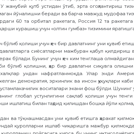
 У жанубий қутб устидан ўтиб, эрта огоҳлантириш т
лмаган йўналишни беради ва барча мавжуд мудофаа ти
урдаги 60 та орбитал ракетага, Россия 12 та ракета
қарши курашиш учун «олтин гумбаз» тизимини яратишг
ч бўлиб қолиши учун ҳеч бир давлатнинг уни қувиб ети
и давлатларга сиёсатларни мажбуран қабул қилдириш
ерак бўлади. Бунинг учун ҳеч ким тенглаша олмайдиган 
иби бўлиб қолишни, ҳар бир давлатни сиқувга олишн
халқлар ундан нафратланмоқда. Улар энди Америк
келган демократия, эркинлик ва инсон ҳуқуқлари каби
мустамлакачилик воситалари экани фош бўлди. Шунинг у
инг глобал устунлигини сақлаб қолиши учун тенги 
рши ишлатиш билан таҳдид қилишдан бошқа йўли қолма
ан ва тўқнашмасдан уни қувиб етишга ҳаракат қилмоқ
 шундай қуролларни ишлаб чиқаришга мажбур қилмоқда
қуролланиш пойгасига кирса, бу унинг иқтисодиётига