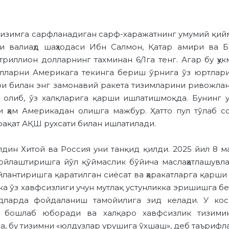
изимга сарфланадиган сарф-харажатнинг умумий қий
ни валиаҳд шаҳзодаси Ибн Салмон, Қатар амири ва
триллион долларнинг тахминан 6/1га тенг. Агар бу ҳ
улларни Америкага текинга бериш ўрнига ўз юртлари
ри билан энг замонавий ракета тизимларини ривожл
 олиб, ўз халқларига қарши ишлатишмоқда. Бунинг у
ни ҳам Америкадан олишга мажбур. Ҳатто пул тўлаб со
фақат АҚШ рухсати билан ишлатилади.
дин Хитой ва Россия уни танқид қилди. 2025 йил 8 м
ойлаштиришга йўл қўймаслик бўйича маслаҳатлашувла
лантиришга қаратилган сиёсат ва ҳаракатларга қарши 
 ўз хавфсизлиги учун мутлақ устунликка эришишга бер
адларда фойдаланиш тамойилига зид келади. У ко
и бошлаб юборади ва халқаро хавфсизлик тизимин
са, бу тизимни «юлдузлар урушига ўхшаш», деб таърифл