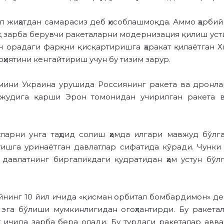
п жиҳатдан самарасиз деб ҳисоблашмоқда. Аммо ҳарбий
иқ зарба берувчи ракеталарни модернизация қилиш уст
н орадаги фарқни қисқартиришга ҳаракат қилаётган 
ҳиятини кенгайтириш учун бу тизим зарур.
мини Украина урушида Россиянинг ракета ва дронла
вужудига қарши Эрон томонидан учирилган ракета
ларни унга таҳдид солиш ҳамда илгари мавжуд бўлга
тишга уринаётган давлатлар сифатида кўради. Чунки
давлатнинг биргаликдаги қудратидан ҳам устун бўл
нинг 10 йил ичида «қисман орбитал бомбардимон» де
 эга бўлиши мумкинлигидан огоҳлантирди. Бу ракет
т ичида зарба бера олади. Бу турдаги ракеталар авва