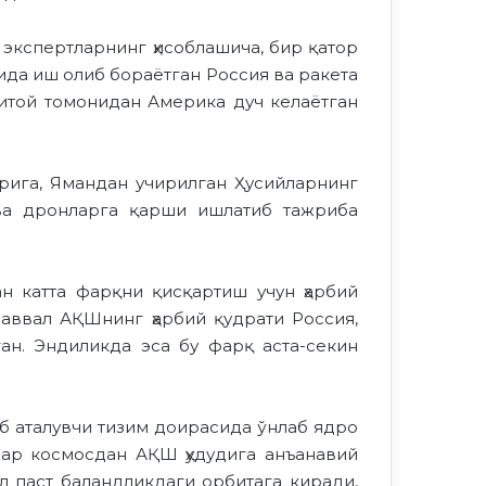
 экспертларнинг ҳисоблашича, бир қатор
ида иш олиб бораётган Россия ва ракета
Хитой томонидан Америка дуч келаётган
рига, Ямандан учирилган Ҳусийларнинг
 ва дронларга қарши ишлатиб тажриба
н катта фарқни қисқартиш учун ҳарбий
 аввал АҚШнинг ҳарбий қудрати Россия,
ган. Эндиликда эса бу фарқ аста-секин
б аталувчи тизим доирасида ўнлаб ядро
алар космосдан АҚШ ҳудудига анъанавий
л паст баландликдаги орбитага киради,