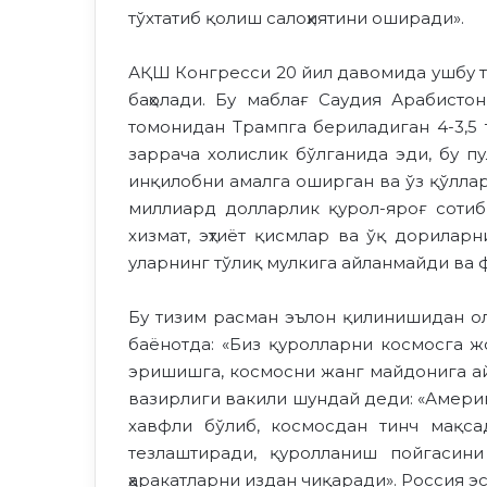
тўхтатиб қолиш салоҳиятини оширади».
АҚШ Конгресси 20 йил давомида ушбу т
баҳолади. Бу маблағ Саудия Арабисто
томонидан Трампга бериладиган 4-3,5 
заррача холислик бўлганида эди, бу п
инқилобни амалга оширган ва ўз қўлла
миллиард долларлик қурол-яроғ сотиб
хизмат, эҳтиёт қисмлар ва ўқ дорилар
уларнинг тўлиқ мулкига айланмайди ва 
Бу тизим расман эълон қилинишидан ол
баёнотда: «Биз қуролларни космосга ж
эришишга, космосни жанг майдонига ай
вазирлиги вакили шундай деди: «Америка
хавфли бўлиб, космосдан тинч мақс
тезлаштиради, қуролланиш пойгасин
ҳаракатларни издан чиқаради». Россия э