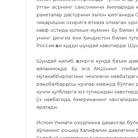
ўтган асрнинг саксонинчи йилларида 
ракеталар дастурини эълон қилганида С
чиқаришни охирига етказа олмаган эди.
хавф остида қолиши мумкин. Бу билан 
унинг денгиз ёки Ҳиндистон билан тут
Россия ҳам худди шундай хавотирда. Шун
Шундай қилиб, ҳозирги кунда баъзи да
айланмоқда. Бу эса АҚШнинг глобал
мутакаббирлигини чекловчи навбатдаги
рақобатбардош кучлар мавжуд бўлган д
кучли қутбларга юз тутишидан хавотирда.
ўз навбатида, Американинг чангалидан
яратади.
Ислом Уммати озодликка даъвогар бўлиб
йўлининг рошид Халифалик давлатини б
ўз ҳарбий салоҳиятини ривожлантиришга ҳ