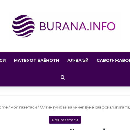
АСИ
МАТБУОТ БАЁНОТИ
АЛ-ВАЪЙ
САВОЛ-ЖАВО
Search for
ome
/
Роя газетаси
/
Олтин гумбаз ва унинг дунё хавфсизлигига та
Роя газетаси