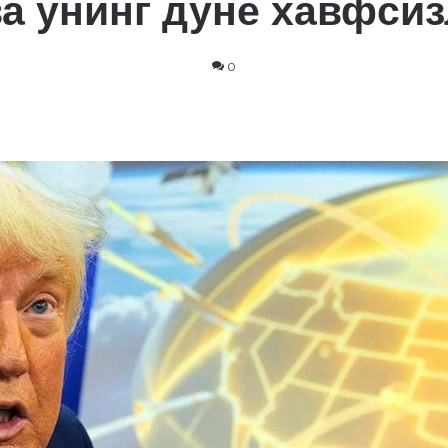
ва унинг дунё хавфсиз
0