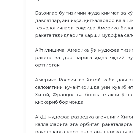
Баъзилар бу тизимни жуда қиммат ва кў
давлатлар, айниқса, қитъалараро ва ан
технологиялари соҳасида Америка била
ракета таҳдидларига қарши мудофаа сало
Айтилишича, Америка ўз мудофаа тизи
ракета ва дронларига ҳамда яҳудий 
орттирган.
Америка Россия ва Хитой каби давлат
салоҳиятини кучайтиришда уни қувиб е
Хитой, Франция ва бошқа етакчи ўнта 
қисқариб бормоқда.
АҚШ мудофаа разведка агентлиги Хитой
каллакларига эга орбитал ракеталарга
ракеталарга қараганда анча қисқа вақ