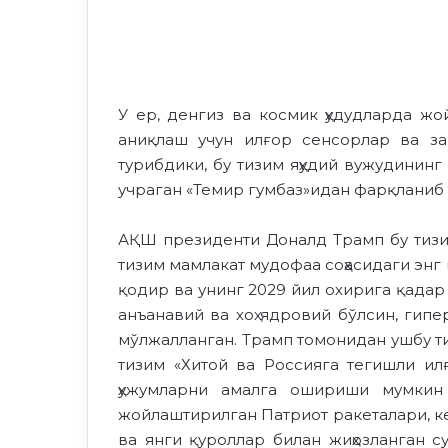
У ер, денгиз ва космик ҳудудларда ж
аниқлаш учун илғор сенсорлар ва за
турибдики, бу тизим яҳудий вужудинин
учраган «Темир гумбаз»идан фарқланиб 
АҚШ президенти Доналд Трамп бу тизим 
тизим мамлакат мудофаа соҳасидаги энг 
қодир ва унинг 2029 йил охирига қадар
анъанавий ва хоҳ ядровий бўлсин, гипе
мўлжалланган. Трамп томонидан ушбу т
тизим «Хитой ва Россияга тегишли и
ҳужумларни амалга ошириши мумкин 
жойлаштирилган Патриот ракеталари, к
ва янги қуроллар билан жиҳозланган 