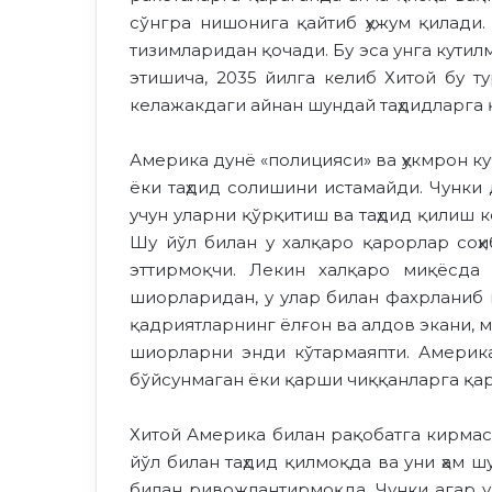
сўнгра нишонига қайтиб ҳужум қилади.
тизимларидан қочади. Бу эса унга кути
этишича, 2035 йилга келиб Хитой бу т
келажакдаги айнан шундай таҳдидларга 
Америка дунё «полицияси» ва ҳукмрон ку
ёки таҳдид солишини истамайди. Чунк
учун уларни қўрқитиш ва таҳдид қилиш к
Шу йўл билан у халқаро қарорлар соҳ
эттирмоқчи. Лекин халқаро миқёсда 
шиорларидан, у улар билан фахрланиб 
қадриятларнинг ёлғон ва алдов экани, 
шиорларни энди кўтармаяпти. Американ
бўйсунмаган ёки қарши чиққанларга қа
Хитой Америка билан рақобатга кирмасд
йўл билан таҳдид қилмоқда ва уни ҳам
билан ривожлантирмоқда. Чунки агар у 