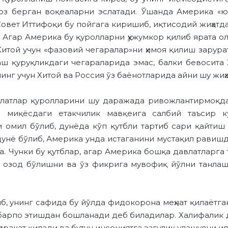
юз берган воқеаларни эслатади. Ўшанда Америка «
овет Иттифоқи бу пойгага киришиб, иқтисодий жиҳатда
 Агар Америка бу қуролларни ҳужумкор қилиб ярата о
Хитой учун «фазовий чегаралар»ни ҳимоя қилиш зарура
аш қуруқликдаги чегараларида эмас, балки бевосита 
инг учун Хитой ва Россия ўз баёнотларида айни шу жиҳа
влатлар қуролларини шу даражада ривожлантирмоқдаки
 миқёсдаги етакчилик мавқеига салбий таъсир кў
 омил бўлиб, дунёда кўп қутбли тартиб сари қайтиш 
унё бўлиб, Америка унда истаганини мустақил равишд
 Чунки бу қутблар, агар Америка бошқа давлатларга та
 озод бўлишни ва ўз фикрига мувофиқ йўлни танлаш
, унинг сафида бу йўлда фидокорона меҳнат қилаётга
арпо этишдан бошланади деб биладилар. Халифалик д
аракат қилади ва бутун инсониятга эзгулик улашувчи ил