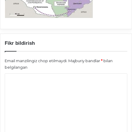
Fikr bildirish
Email manzilingiz chop etilmaydi.
Majburiy bandlar
*
bilan
belgilangan
S
h
a
r
h
*