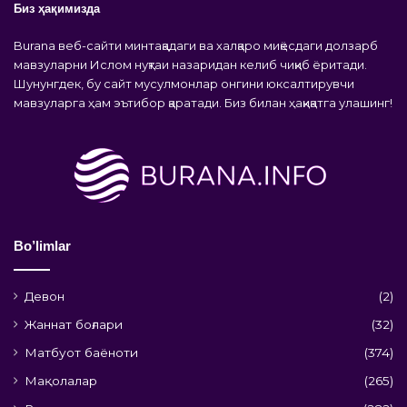
Биз ҳақимизда
Burana веб-сайти минтақадаги ва халқаро миқёсдаги долзарб
мавзуларни Ислом нуқтаи назаридан келиб чиқиб ёритади.
Шунунгдек, бу сайт мусулмонлар онгини юксалтирувчи
мавзуларга ҳам эътибор қаратади. Биз билан ҳақиқатга улашинг!
Bo’limlar
Девон
(2)
Жаннат боғлари
(32)
Матбуот баёноти
(374)
Мақолалар
(265)