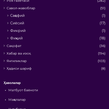
Роя газетаси
(282)
Савол-жавоблар
(51)
Сақофий
(1)
Сиёсий
(17)
Фикрий
(1)
Фиқҳий
(18)
Сақофат
(36)
Хабар ва изоҳ
(194)
Янгиликлар
(103)
Ҳадиси шариф
(8)
Ҳаволалар
•
Матбуот баёноти
•
Мақолалар
•
Кутубхона