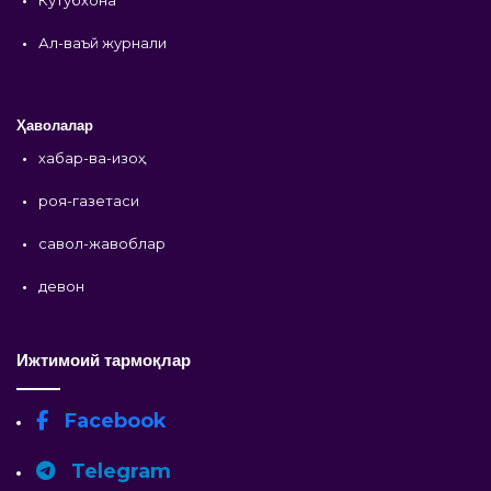
•
Ал-ваъй журнали
Ҳаволалар
•
хабар-ва-изоҳ
•
роя-газетаси
•
савол-жавоблар
•
девон
Ижтимоий тармоқлар
Facebook
Telegram