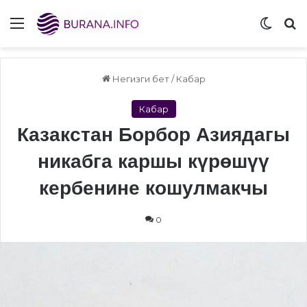
Menu
Switch
S
Негизги бет
/
Кабар
Кабар
Казакстан Борбор Азиядагы
никабга каршы күрөшүү
кербенине кошулмакчы
0