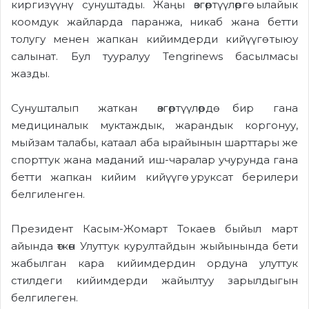
киргизүүнү сунуштады. Жаңы өзгөртүүлөргө ылайык
коомдук жайларда паранжа, никаб жана бетти
толугу менен жапкан кийимдерди кийүүгө тыюу
салынат. Бул тууралуу Tengrinews басылмасы
жазды.
Сунушталып жаткан өзгөртүүлөрдө бир гана
медициналык муктаждык, жарандык коргонуу,
мыйзам талабы, катаал аба ырайынын шарттары же
спорттук жана маданий иш-чаралар учурунда гана
бетти жапкан кийим кийүүгө уруксат берилери
белгиленген.
Президент Касым-Жомарт Токаев быйыл март
айында өткөн Улуттук курултайдын жыйынында бети
жабылган кара кийимдердин ордуна улуттук
стилдеги кийимдерди жайылтуу зарылдыгын
белгилеген.