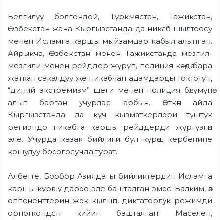
Белгилүү болгондой, Түркмөнстан, Тажикстан,
Өзбекстан жана Кыргызстанда да никаб шылтоосу
менен Исламга каршы мыйзамдар кабыл алынган.
Айрыкча, Өзбекстан менен Тажикстанда мезгил-
мезгили менен рейддер жүрүп, полиция көчөдө бара
жаткан сакалдуу же никабчан адамдарды токтотуп,
“диний экстремизм” шеги менен полиция бөлүмүнө
алып барган учурлар арбын. Өткөн айда
Кыргызстанда да күч кызматкерлери түштүк
региондо никабга каршы рейддерди жүргүзгөн
эле. Учурда казак бийлиги бул күрөш кербенине
кошулуу босогосунда турат.
Албетте, Борбор Азиядагы бийликтердин Исламга
каршы күрөшү дароо эле башталган эмес. Балким, өз
оппоненттерин жок кылып, диктаторлук режимди
орноткондон кийин башталган. Маселен,