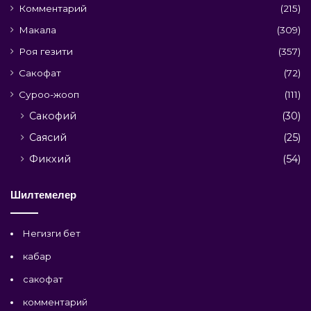
Комментарий
(215)
Макала
(309)
Роя гезити
(357)
Сакофат
(72)
Суроо-жооп
(111)
Сакофий
(30)
Саясий
(25)
Фикхий
(54)
Шилтемелер
Негизги бет
кабар
сакофат
комментарий