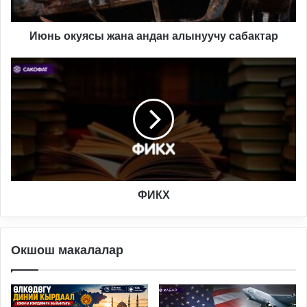
Июнь окуясы жана андан алынуучу сабактар
ФИКХ
ФИКХ
Окшош макалалар