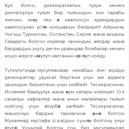
Бул болсо, демократиялык түзүм менен
диктаторлук түзүм бир тыйындын эки тарабы
экенин, экөөсү тең өз каалоосун адамдардын
каалоосунан үстөм коюшарын билдирет! Айрыкча,
Чыгыш Түркистан, Ооганстан, Сирия жана акыркы
Газадагы болгон окуялар эркиндик, аялдар жана
балдардын укугу деген ураандар бомбалар менен
кошо жерге көмүлүп калганын көрсөтүп койду.
Түпкүлүгүндө, мусулмандар никабды эки жүздүү
демократтар уруксат бергени үчүн же адамга
эркиндик берилгени үчүн кийбейт. Тескерисинче,
Исламий баалуулук жана өкүм катары кийишет. О.э
сакалды кафирлер жана анын малайлары тыйып
койгону үчүн өстүрбөй калбайт. Тескерисинче,
жашоонун бардык тармагына өрнөк болгон
Мухаммад мустафа (с.а.в)дын сүннөтү болгону үчүн
өстүрөт. Ушундай болгон соң, биз мусулмандар