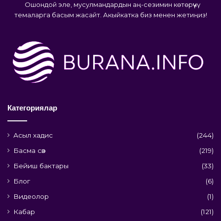
Ошондой эле, мусулмандардын аң-сезимин көтөрүүчү
темаларга басым жасайт. Акыйкатка биз менен жетиңиз!
Категориялар
Асыл хадис
(244)
Басма сөз
(219)
Бейиш бактары
(33)
Блог
(6)
Видеолор
(1)
Кабар
(121)