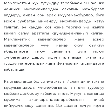
Мамлекеттин күч түзүмдөрү тарабынан 50 жашка
чейинки мусулмандардын сакалын мажбурлап
алдыруу, андан соң арак ичүүгө мажбурлоо, буга
моюн сунбаган ыймандуу мусулмандарды катуу
таяктап, эч кандай сот жана тергөөсүз 7-8 жылга
камап салуу адаттагы көрүнүшкө айланып калган.
Мамлекеттик кызматкерлер жана аскер
кызматкерлери үчүн намаз окуу сыяктуу
ибадаттарга тыюу салынган. Буга моюн
сунбагандар дароо иштен алынышат жана ар
түрдүү материалдык жана физикалык кысымдарга
кабылышат.
Кыргызстанда болсо өткөн жылы Ислам динин жана
мусулмандарды чектөөгө багытталган дин тууралуу
мыйзам долбоору кабыл алынды. Мунун алкагында
муслима эже-карындаштарыбыздын никаб
кийүүсүнө тыюу салынды. О.э даават жүгүн көтөргөн