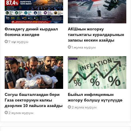
Өлкөдөгү диний кырдаал
АКШнын жогорку
боюнча изилдөө
тактыктагы куралдарынын
запасы кескин азайды
7 күн мурун
1 жума мурун
Согуш башталгандан бери
Быйыл инфляциянын
Газа секторунун калкы
жогору болушу күтүлүүдө
дээрлик 10 пайызга азайды
2 жума мурун
2 жума мурун