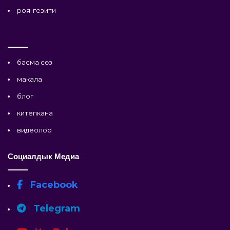
роя-гезити
басма сөз
макала
блог
китепкана
видеолор
Социалдык Медиа
Facebook
Telegram