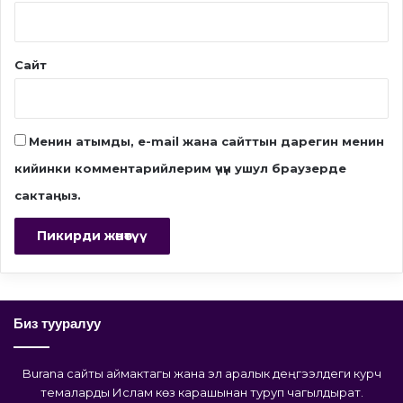
Сайт
Менин атымды, e-mail жана сайттын дарегин менин
кийинки комментарийлерим үчүн ушул браузерде
сактаңыз.
Биз тууралуу
Burana сайты аймактагы жана эл аралык деңгээлдеги курч
темаларды Ислам көз карашынан туруп чагылдырат.