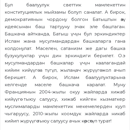
Бул баалуулук светтик мамлекеттин
конституциялык мыйзамы болуп саналат. А бирок,
демократиянын чордону болгон Батыштын өзү
идеясынан баш тартууну эчак эле баштаган.
Башкача айтканда, Батыш үчүн бул эркиндиктер
Ислам жана мусулмандардан башкаларга гана
колдонулат. Маселен, сатанизм же дагы башка
бузукулуктар үчүн дин эркиндиги берилет. О.э
мусулмандардан башкалар үчүн каалагандай
кийим кийүүгө а түгүл, жылаңач жүрүүгө жол ачып
беришет. А бирок, Ислам баалуулуктарына
келгенде маселе башкача каралат. Муну
Франциянын 2004-жылы окуу жайларда хижаб
кийүүгө тыюу салуусу, хижаб кийген кызматкер
муслималарды мамлекеттик мекемелерден кууп
чыгаруусу, 2010-жылы коомдук жайларда никаб
кийип жүрүүгө тыюу салуусу ачык көрсөтүп турат!