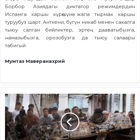
Борбор Азиядагы диктатор режимдердин
Исламга каршы күрөшүнө жапа тырмак каршы
туруубуз шарт. Анткени, бүгүн никаб менен сакалга
тыюу салган бийликтер, эртең дааватыбызга,
намазыбызга, орозобузга да тыюу салаары
табигый.
Мумтаз Маверанахрий
Июнь
окуясы
жана
андан
алынуучу
сабактар