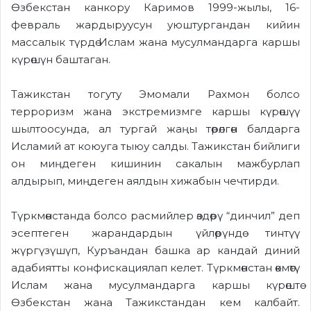
Өзбекстан канкору Каримов 1999-жылы, 16-
февраль жардыруусун уюштургандан кийин
массалык түрдө Ислам жана мусулмандарга каршы
күрөшүн баштаган.
Тажикстан тогуту Эмомали Рахмон болсо
терроризм жана экстремизмге каршы күрөшүү
шылтоосунда, ал тургай жаңы төрөлгөн балдарга
Исламий ат коюуга тыюу салды. Тажикстан бийлиги
он миӊдеген кишинин сакалын мажбурлап
алдырып, миңдеген аялдын хижабын чечтирди.
Түркмөнстанда болсо расмийлер өздөрү “динчил” деп
эсептеген жарандардын үйлөрүндө тинтүү
жүргүзүшүп, Куръандан башка ар кандай диний
адабиятты конфискациялап келет. Түркмөнстан өкмөтү
Ислам жана мусулмандарга каршы күрөштө
Өзбекстан жана Тажикстандан кем калбайт.