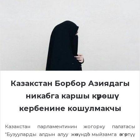
Казакстан Борбор Азиядагы
никабга каршы күрөшүү
кербенине кошулмакчы
Казакстан парламентинин жогорку палатасы
“Бузууларды алдын алуу жөнүндө” мыйзамга өзгөртүү