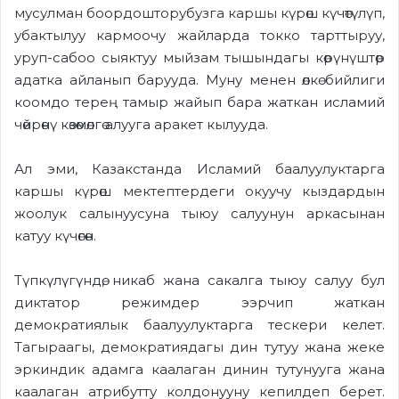
мусулман боордошторубузга каршы күрөш күчөтүлүп,
убактылуу кармоочу жайларда токко тарттыруу,
уруп-сабоо сыяктуу мыйзам тышындагы көрүнүштөр
адатка айланып барууда. Муну менен өлкө бийлиги
коомдо терең тамыр жайып бара жаткан исламий
чөйрөнү көзөмөлгө алууга аракет кылууда.
Ал эми, Казакстанда Исламий баалуулуктарга
каршы күрөш мектептердеги окуучу кыздардын
жоолук салынуусуна тыюу салуунун аркасынан
катуу күчөгөн.
Түпкүлүгүндө, никаб жана сакалга тыюу салуу бул
диктатор режимдер ээрчип жаткан
демократиялык баалуулуктарга тескери келет.
Тагыраагы, демократиядагы дин тутуу жана жеке
эркиндик адамга каалаган динин тутунууга жана
каалаган атрибутту колдонууну кепилдеп берет.