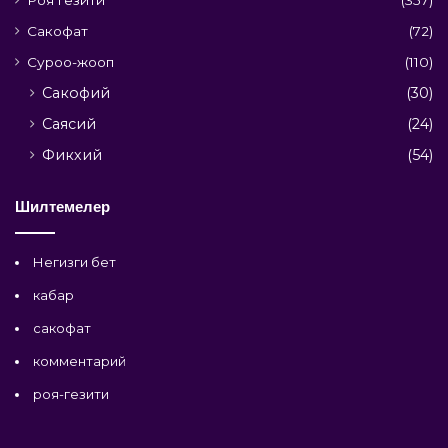
Роя гезити
(357)
Сакофат
(72)
Суроо-жооп
(110)
Сакофий
(30)
Саясий
(24)
Фикхий
(54)
Шилтемелер
Негизги бет
кабар
сакофат
комментарий
роя-гезити