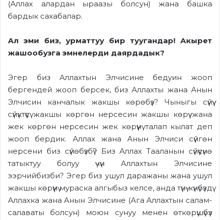
(Аллах алардан ыраазы болсун) жана башка
бардык сахабалар.
Ал эми биз, урматтуу бир туугандар! Акырет
жашообузга эмнелерди даярдадык?
Эгер биз Аллахтын Элчисине бедуин жооп
бергендей жооп берсек, биз Аллахты жана Анын
Элчисин канчалык жакшы көрөбүз? Чыныгы сүйүү
сүйүктүүсү жакшы көргөн нерсесин жакшы көрүү жана
жек көргөн нерсесин жек көрүүнү талап кылат деп
жооп бердик. Аллах жана Анын Элчиси сүйгөн
нерсени биз сүйөбүзбү? Биз Аллах Тааланын сүйүүсүнө
татыктуу болуу үчүн Аллахтын Элчисине
ээрчийбизби? Эгер биз ушул даражаны жана ушул
жакшы көрүүнү мураска алгыбыз келсе, анда түнү-күнүбүздү
Аллахка жана Анын Элчисине (Ага Аллахтын салам-
салаваты болсун) моюн сунуу менен өткөрүшүбүз