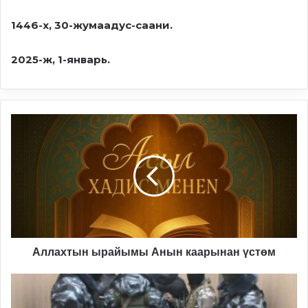
1446-х, 30-жумаадус-саани.
2025-ж, 1-январь.
Аллахтын
ырайымы
Анын
каарынан
үстөм
Аллахтын ырайымы Анын каарынан үстөм
Кыргызстан
күч