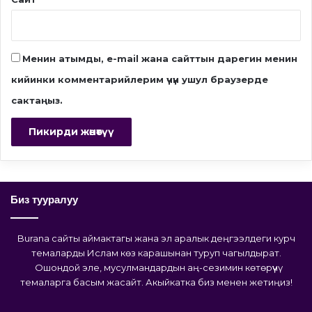
Менин атымды, e-mail жана сайттын дарегин менин
кийинки комментарийлерим үчүн ушул браузерде
сактаңыз.
Биз тууралуу
Burana сайты аймактагы жана эл аралык деңгээлдеги курч
темаларды Ислам көз карашынан туруп чагылдырат.
Ошондой эле, мусулмандардын аң-сезимин көтөрүүчү
темаларга басым жасайт. Акыйкатка биз менен жетиңиз!