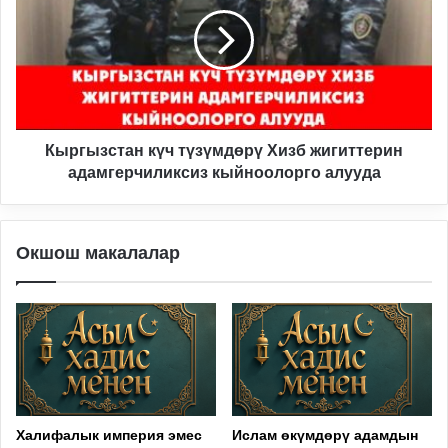
түзүмдөрү
Хизб
жигиттерин
адамгерчиликсиз
кыйноолорго
алууда
Кыргызстан күч түзүмдөрү Хизб жигиттерин
адамгерчиликсиз кыйноолорго алууда
Окшош макалалар
Халифалык империя эмес
Ислам өкүмдөрү адамдын