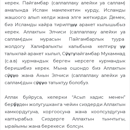
керек. Пайгамбар (саллаллаху алейхи уа саллам)
амалында Ислам мамлекетин курду, Исламды
жашоого алып келди жана элге жеткирди. Демек,
биз Исламды кайра тирилтүү үчүн аракет кылышыбыз
керек. Аллахтын Элчиси (саллаллаху алейхи уа
саллам)дын мурасын Пайгамбарлык туура
жолдогу Халифалыкты калыбына келтирүү үчүн
талыкпай аракет кылып, Сүйүктүү пайгамбар Мухаммад
(с.а.в) курмандык берген нерсеге курмандык
беришибиз керек. Мына ошондо биз Аллахтын
сүйүүсүнө жана Анын Элчиси (саллаллаху алейхи уа
саллам)дын сүйүүсүнө татыктуу болобуз.
Аллах буйруса, келерки “Асыл хадис менен”
берүүбүздөн жолугушканга чейин сиздерди Аллахтын
камкордугуна, коргоосуна жана коопсуздугуна
калтырабыз. Сиздерге Аллахтын тынчтыгы,
ырайымы жана берекеси болсун.