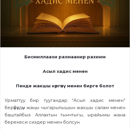
Бисмиллаахи рахмаанир рахиим
Асыл хадис менен
Пенде жакшы көргөнү менен бирге болот
Урматтуу бир туугандар “Асыл хадис менен”
берүүбүздүн жаңы чыгарылышын жакшы салам менен
баштайбыз. Аллахтын тынчтыгы, ырайымы жана
берекеси сиздер менен болсун.