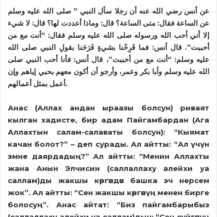
عن أنس رضي الله عنه أن رجلا سأل النبي ” صلى الله عليه وسلم
عن الساعة فقال: متى الساعة؟ قال: وماذا أعددت لها؟ قال: لا شيء
إلا أني أحب الله ورسوله صلى الله عليه وسلم فقال: “أنت مع من
أحببت”. قال أنس: فما فَرِحْنا بشيءٍ فَرَحَنا بقولِ النبي صلى الله
عليه وسلم: “أنت مع من أحببت”، قال أنس: فأنا أحب النبي صلى
الله عليه وسلم وأبا بكر وعمر، وأرجو أن أكون معهم بحبي إياهم وإن
أعمل بمثل أعمالهم
.
Анас (Аллах андан ыраазы болсун) риваят
кылган хадисте, бир адам Пайгамбардан (Ага
Аллахтын салам-салаваты болсун): “Кыямат
качан болот?” – деп сурады. Ал айтты: “Ал үчүн
эмне даярдадың?” Ал айтты: “Менин Аллахты
жана Анын Элчисин (саллаллаху алейхи уа
саллам)ды жакшы көргөндөн башка эч нерсем
жок”. Ал айтты: “Сен жакшы көргөнүң менен бирге
болосуң”. Анас айтат: “Биз пайгамбарыбыз
(саллаллаху алейхи уа саллам)дын: “Сен сүйгөнүң