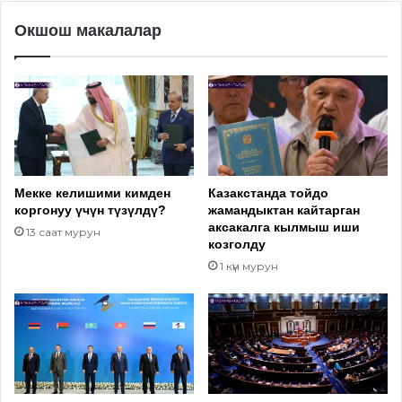
Окшош макалалар
Мекке келишими кимден
Казакстанда тойдо
коргонуу үчүн түзүлдү?
жамандыктан кайтарган
аксакалга кылмыш иши
13 саат мурун
козголду
1 күн мурун