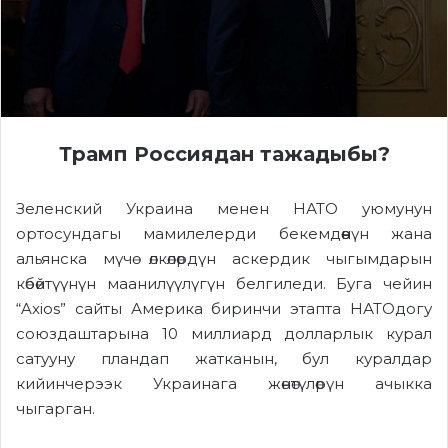
Трамп Россиядан тажадыбы?
Зеленский Украина менен НАТО уюмунун
ортосундагы мамилелерди бекемдөөнүн жана
альянска мүчө өлкөлөрдүн аскердик чыгымдарын
көбөйтүүнүн маанилүүлүгүн белгиледи. Буга чейин
“Axios” сайты Америка биринчи этапта НАТОдогу
союздаштарына 10 миллиард долларлык курал
сатууну пландап жатканын, бул куралдар
кийинчерээк Украинага жөнөтүлөрүн ачыкка
чыгарган.