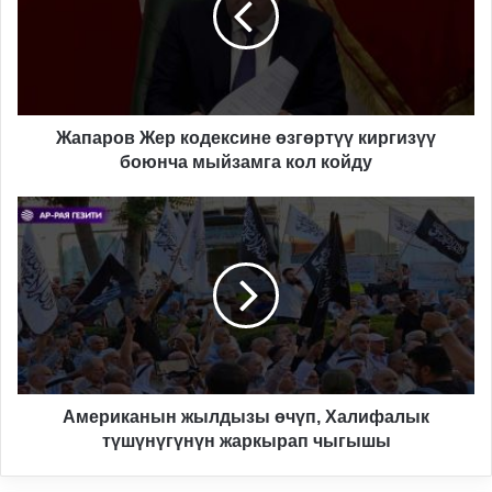
киргизүү
боюнча
мыйзамга
кол
койду
Жапаров Жер кодексине өзгөртүү киргизүү
боюнча мыйзамга кол койду
Американын
жылдызы
өчүп,
Халифалык
түшүнүгүнүн
жаркырап
чыгышы
Американын жылдызы өчүп, Халифалык
түшүнүгүнүн жаркырап чыгышы