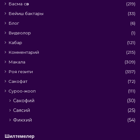
Басма сөз
(219)
Бейиш бактары
(33)
Блог
(6)
Видеолор
(1)
Кабар
(121)
Комментарий
(215)
Макала
(309)
Роя гезити
(357)
Сакофат
(72)
Суроо-жооп
(111)
Сакофий
(30)
Саясий
(25)
Фикхий
(54)
Шилтемелер