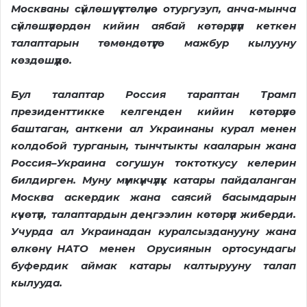
Москваны сүйлөшүү үстөлүнө отургузуп, анча-мынча
сүйлөшүүлөрдөн кийин аябай көтөрүлүп кеткен
талаптарын төмөндөтүүгө мажбур кылууну
көздөшүүдө.
Бул талаптар Россия тараптан Трамп
президенттикке келгенден кийин көтөрүлө
баштаган, анткени ал Украинаны курал менен
колдобой турганын, тынчтыкты кааларын жана
Россия–Украина согушун токтоткусу келерин
билдирген. Муну мүмкүнчүлүк катары пайдаланган
Москва аскердик жана саясий басымдарын
күчөтүп, талаптардын деңгээлин көтөрүп жиберди.
Учурда ал Украинадан куралсызданууну жана
өлкөнү НАТО менен Орусиянын ортосундагы
буфердик аймак катары калтырууну талап
кылууда.