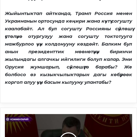
Жыйынтыктап айтканда, Трамп Россия менен
Украинанын ортосунда кеңири жана күчтүү согушту
каалабайт. Ал бул согушту Россияны сүйлөшүү
үстөлүнө отургузуу жана согушту токтотууга
мажбурлоо үчүн колдонууну көздөйт. Балким бул
анын президенттик мөөнөтүнүн биринчи
жылындагы алгачкы ийгилиги болуп калар. Эми
Орусия жумшарып, сүйлөшүүгө барабы? Же
болбосо өз кызыкчылыктарын дагы көбүрөөк
коргоп алуу үчүн басым кылууну улантабы?
Жапаров
Жер
кодексине
өзгөртүү