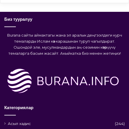
Биз тууралуу
Burana сайты аймактагы жана эл аралык деңгээлдеги курч
темаларды Ислам көз карашынан туруп чагылдырат.
Ошондой эле, мусулмандардын аң-сезимин көтөрүүчү
темаларга басым жасайт. Акыйкатка биз менен жетиңиз!
Категориялар
Асыл хадис
(244)