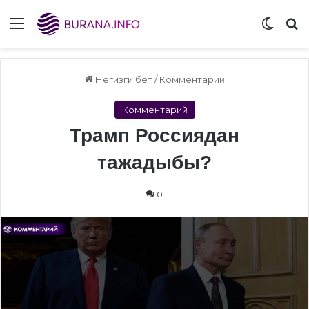
Menu
Switch
S
Негизги бет
/
Комментарий
Комментарий
Трамп Россиядан
тажадыбы?
0