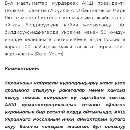
Бул маалыматтар мурдараак АКШ президенти
Дональд Трамптын Ак үйдө НАТО баш катчысы Марк
Рютте менен биргелешкен маалымат жыйынында
айткан билдирүүсүнөн кийин жарыяланды. Ал
билдирүүсүндө, эгерде Украина менен 50 күндүн
ичинде келишимге жетишилбесе, анда Россияга
карата 100 пайыздык бажы салыгын киргизерин
жарыялаган (Rai al-Youm).
Комментарий:
Украинаны кайрадан куралдандыруу жана узак
аралыкка атылуучу ракеталар менен камсыз
кылуу темасы кайрадан күн тартибине чыкты.
АКШ администрациясынын атынан сүйлөгөн
украиналык бир расмий өкүлдүн айтымында, АКШ
Украинага Россиянын ички аймактарын бутага
алуу боюнча чакырык жасаган, бул аркылуу