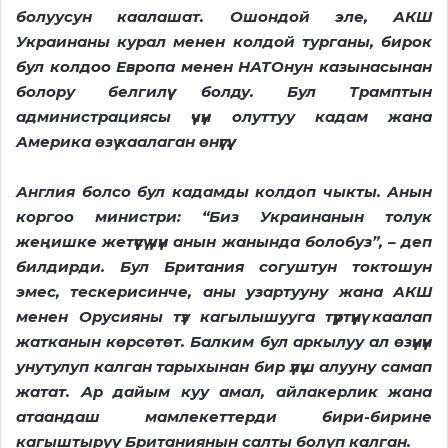
болуусун каалашат. Ошондой эле, АКШ
Украинаны курал менен колдой турганы, бирок
бул колдоо Европа менен НАТОнун казынасынан
болору белгилүү болду. Бул Трамптын
администрациясы үчүн олуттуу кадам жана
Америка өзү каалаган өнүгүү.
Англия болсо бул кадамды колдоп чыкты. Анын
коргоо министри: “Биз Украинанын толук
жеңишке жетүүсү үчүн анын жанында болобуз”, – деп
билдирди. Бул Британия согуштун токтошун
эмес, тескерисинче, аны узартууну жана АКШ
менен Орусияны түз кагылышууга түртүүнү каалап
жатканын көрсөтөт. Балким бул аркылуу ал өзүнүн
унутулуп калган тарыхынан бир үлүш алууну самап
жатат. Ар дайым куу амал, айлакерлик жана
атаандаш мамлекеттерди бири-бирине
кагыштыруу Британиянын салты болуп калган.