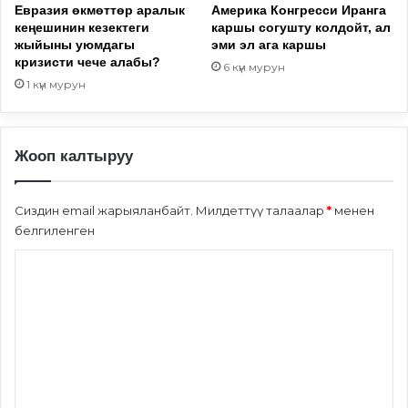
Евразия өкмөттөр аралык
Америка Конгресси Иранга
кеңешинин кезектеги
каршы согушту колдойт, ал
жыйыны уюмдагы
эми эл ага каршы
кризисти чече алабы?
6 күн мурун
1 күн мурун
Жооп калтыруу
Сиздин email жарыяланбайт.
Милдеттүү талаалар
*
менен
белгиленген
П
и
к
и
р
*