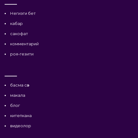
Негизги бет
кабар
сакофат
комментарий
роя-гезити
басма сөз
макала
блог
китепкана
видеолор