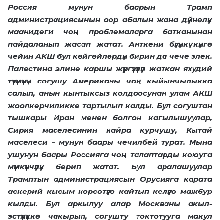
Россия мунун баарын Трамп
администрациясынын оор абалын жана дүйнөлүк
маанидеги чоң проблемаларга батканынан
пайдаланып жасап жатат. Анткени бүгүнкү күнгө
чейин АКШ бул көйгөйлөрдүн бирин да чече элек.
Палестина элине каршы жүргүзүлүп жаткан яхудий
түзүмүнүн согушу Американы чоң кыйынчылыкка
салып, анын кынтыксыз колдоосунан улам АКШ
жоопкерчиликке тартылып калды. Бул согуштан
тышкары Иран менен болгон кагылышуулар,
Сирия маселесинин кайра курчушу, Кытай
маселеси – мунун баары чечилбей турат. Мына
ушунун баары Россияга чоң талаптарды коюуга
мүмкүнчүлүк берип жатат. Бул аралашуулар
Трамптын администрациясын Орусияга карата
аскерий кысым көрсөтүүгө кайтып келүүгө мажбур
кылды. Бул аркылуу алар Москваны акыл-
эстүүлүккө чакырып, согушту токтотууга макул