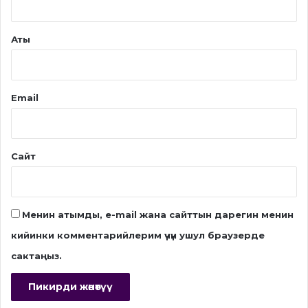
Аты
Email
Сайт
Менин атымды, e-mail жана сайттын дарегин менин
кийинки комментарийлерим үчүн ушул браузерде
сактаңыз.