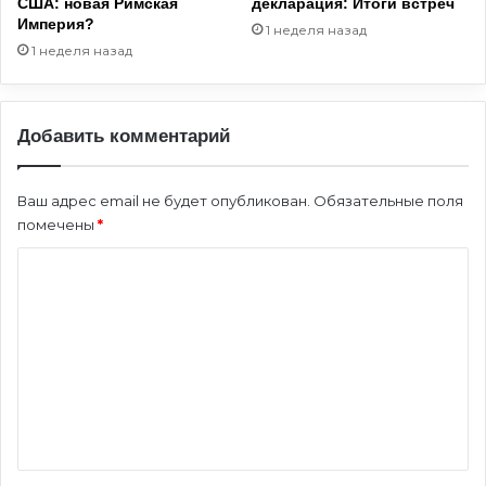
США: новая Римская
декларация: Итоги встреч
Империя?
1 неделя назад
1 неделя назад
Добавить комментарий
Ваш адрес email не будет опубликован.
Обязательные поля
помечены
*
К
о
м
м
е
н
т