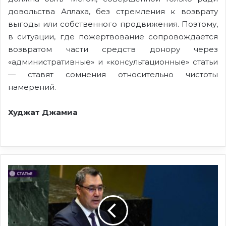
довольства Аллаха, без стремления к возврату
выгоды или собственного продвижения. Поэтому,
в ситуации, где пожертвование сопровождается
возвратом части средств донору через
«административные» и «консультационные» статьи
— ставят сомнения относительно чистоты
намерений.
Худжат Джамиа
Кыргызстан
в
ООН
подтвердил,
что
находится