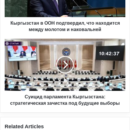
между
молотом
и
наковальней
Кыргызстан в ООН подтвердил, что находится
между молотом и наковальней
Суицид
парламента
Кыргызстана:
стратегическая
зачистка
под
будущие
выборы
Суицид парламента Кыргызстана:
стратегическая зачистка под будущие выборы
Related Articles