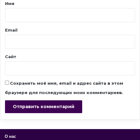
а
Имя
р
и
й
Email
*
Сайт
Сохранить моё имя, email и адрес сайта в этом
браузере для последующих моих комментариев.
О нас