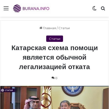
Menu
Switch
S
Главная
/
Статьи
Статьи
Катарская схема помощи
является обычной
легализацией отката
0