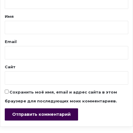
т
а
Имя
р
и
й
Email
*
Сайт
Сохранить моё имя, email и адрес сайта в этом
браузере для последующих моих комментариев.