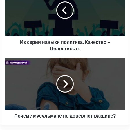
политика.
Качество
–
Целостность
Из серии навыки политика. Качество –
Целостность
Почему
мусульмане
не
доверяют
вакцине?
Почему мусульмане не доверяют вакцине?