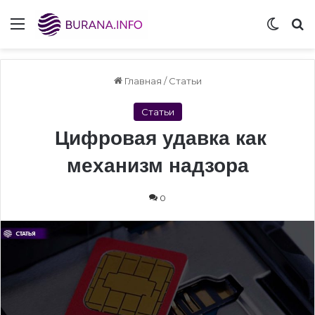
Menu
Switch
S
Главная
/
Статьи
Статьи
Цифровая удавка как
механизм надзора
0