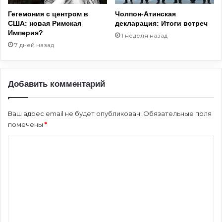
Гегемония с центром в
Чолпон-Атинская
США: новая Римская
декларация: Итоги встреч
Империя?
1 неделя назад
7 дней назад
Добавить комментарий
Ваш адрес email не будет опубликован.
Обязательные поля
помечены
*
К
о
м
м
е
н