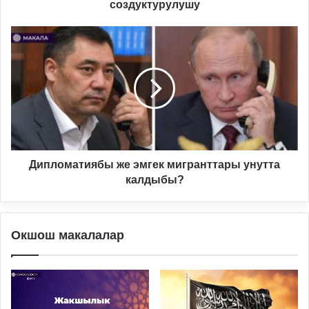
создуктурулушу
Дипломатиябы
же
эмгек
мигранттары
унутта
калдыбы?
Дипломатиябы же эмгек мигранттары унутта
калдыбы?
Окшош макалалар