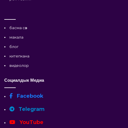
басма сөз
макала
блог
китепкана
видеолор
Социалдык Медиа
Facebook
Telegram
YouTube