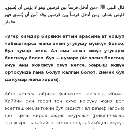
قال النبي ﷺ: «من أدخل فرساً بين فرسين وهو لا يؤمن أن يُسبق،
فليس بقمار، ومن أدخل فرساً بين فرسين وقد أمن أن يُسبق فهو
قمار».
«Эгер кимдир бирөө эки аттын арасына ат кошуп
чабыштырса жана анын утулушу мүмкүн болсо,
бул кумар эмес. Ал эми анын сөзсүз утулары
белгилүү болсо, бул — кумар» (Ат алсыз болгону
үчүн аны экөө сөзсүз озуп кетсе, жарыш экөөнүн
ортосунда гана болуп калган болот, демек бул
да кумар жана харам).
Айта кетсек, айрым фаиыхтер, мисалы, Ибнул-
Каййим эки тарап тең акча коюуну жаиз деп
эсептешкен, анткени бул хадисти ал даъиф (алсыз)
деп көргөн. Бирок хадис «мурсал» (риваятчылар
чынжыры сахабийге жетпестен, табиъйден үзүлүп