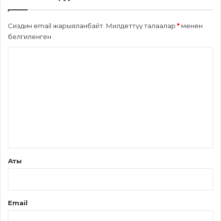
Сиздин email жарыяланбайт.
Милдеттүү талаалар
*
менен
белгиленген
П
и
к
и
р
*
Аты
Email