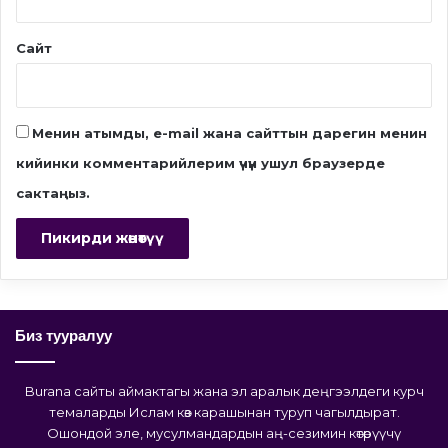
Сайт
Менин атымды, e-mail жана сайттын дарегин менин
кийинки комментарийлерим үчүн ушул браузерде
сактаңыз.
Биз тууралуу
Burana сайты аймактагы жана эл аралык деңгээлдеги курч
темаларды Ислам көз карашынан туруп чагылдырат.
Ошондой эле, мусулмандардын аң-сезимин көтөрүүчү