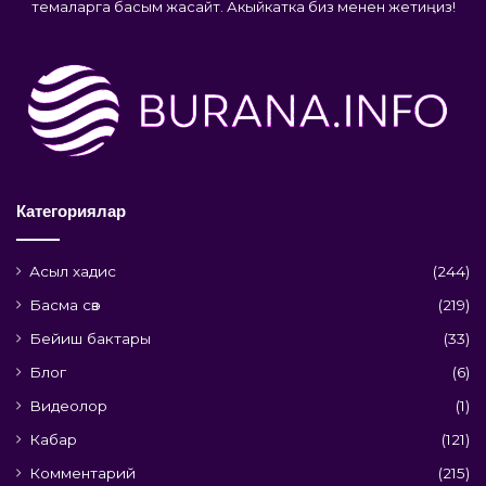
темаларга басым жасайт. Акыйкатка биз менен жетиңиз!
Категориялар
Асыл хадис
(244)
Басма сөз
(219)
Бейиш бактары
(33)
Блог
(6)
Видеолор
(1)
Кабар
(121)
Комментарий
(215)