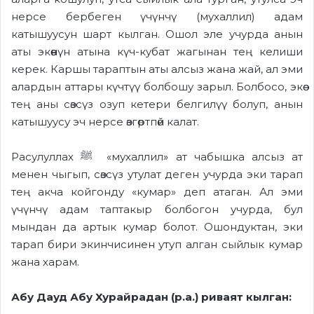
нерсе бербеген үчүнчү (мухаллил) адам
катышуусун шарт кылган. Ошол эле учурда анын
аты экөөнүн атына күч-кубат жагынан тең келиши
керек. Каршы тараптын аты алсыз жана жай, ал эми
алардын аттары күчтүү болбошу зарыл. Болбосо, экөө
тең аны сөзсүз озуп кетери белгилүү болуп, анын
катышуусу эч нерсе өзгөртпөй калат.
Расулуллах ﷺ «мухаллил» ат чабышка алсыз ат
менен чыгып, сөзсүз утулат деген учурда эки тарап
тең акча койгонду «кумар» деп атаган. Ал эми
үчүнчү адам таптакыр болбогон учурда, бул
мындан да артык кумар болот. Ошондуктан, эки
тарап бири экинчисинен утуп алган сыйлык кумар
жана харам.
Абу Дауд Абу Хурайрадан (р.а.) риваят кылган: