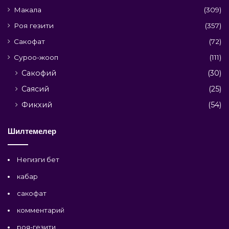
Макала
(309)
Роя гезити
(357)
Сакофат
(72)
Суроо-жооп
(111)
Сакофий
(30)
Саясий
(25)
Фикхий
(54)
Шилтемелер
Негизги бет
кабар
сакофат
комментарий
роя-гезити