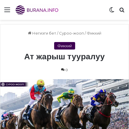
Menu
Switch
S
Негизги бет
/
Суроо-жооп
/
Фикхий
Фикхий
Ат жарыш тууралуу
0