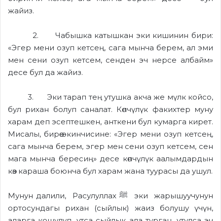
жайиз.
2. Чабышка катышкан эки кишинин бири:
«Эгер мени озуп кетсең, сага мынча берем, ал эми
мен сени озуп кетсем, сенден эч нерсе албайм»
десе бул да жайиз.
3. Эки тарап тең утушка акча же мүлк койсо,
бул рихан болуп саналат. Көпчүлүк факихтер муну
харам деп эсептешкен, анткени бул кумарга кирет.
Мисалы, бирөө экинчисине: «Эгер мени озуп кетсең,
сага мынча берем, эгер мен сени озуп кетсем, сен
мага мынча бересиң» десе көпчүлүк аалымдардын
көз караша боюнча бул харам жана туурасы да ушул.
Мунун далили, Расулуллах ﷺ эки жарышуучунун
ортосундагы рихан (сыйлык) жаиз болушу үчүн,
аларга кошулуп, утса сыйлык ала турган, утулса эч