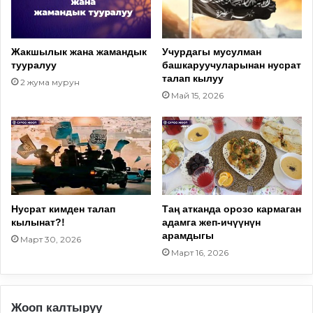
Жакшылык жана жамандык
Учурдагы мусулман
тууралуу
башкаруучуларынан нусрат
талап кылуу
2 жума мурун
Май 15, 2026
Нусрат кимден талап
Таң атканда орозо кармаган
кылынат?!
адамга жеп-ичүүнүн
арамдыгы
Март 30, 2026
Март 16, 2026
Жооп калтыруу