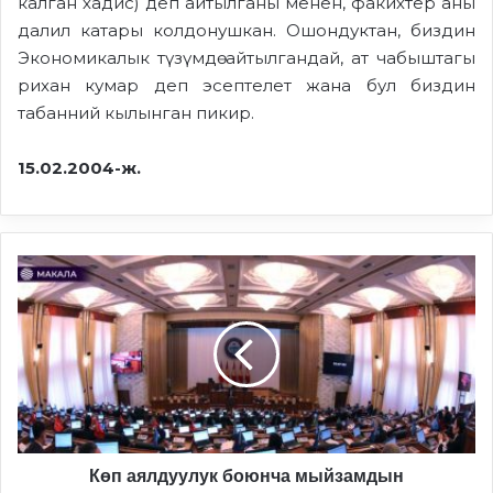
калган хадис) деп айтылганы менен, факихтер аны
далил катары колдонушкан. Ошондуктан, биздин
Экономикалык түзүмдө айтылгандай, ат чабыштагы
рихан кумар деп эсептелет жана бул биздин
табанний кылынган пикир.
15.02.2004-ж.
Көп
аялдуулук
боюнча
мыйзамдын
создуктурулушу
Көп аялдуулук боюнча мыйзамдын