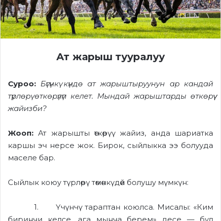
Ат жарыш тууралуу
Суроо:
Бүгүнкү күндө ат жарыштыруунун ар кандай
түрлөрү өткөрүлүп келет. Мындай жарыштарды өткөрүү
жайизби?
Жооп:
Ат жарышты өткөрүү жайиз, анда шариатка
каршы эч нерсе жок. Бирок, сыйлыкка ээ болууда
маселе бар.
Сыйлык коюу түрлөрү төмөнкүдөй болушу мүмкүн:
1. Үчүнчү тараптан коюлса. Мисалы: «Ким
биринчи келсе, ага мынча берем» десе — бул