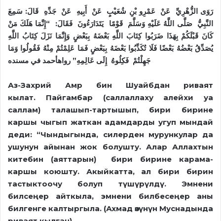
رَوَى ‏الزُّهْرِيِّ ‏ ‏عَنْ ‏ ‏عَمْرِو بْنِ شُعَيْبٍ ‏ ‏عَنْ ‏ ‏أَبِيهِ ‏ ‏عَنْ ‏ ‏جَدِّهِ ‏ ‏قَالَ: سَمِعَ
النَّبِيُّ ‏ ‏صَلَّى اللَّهُ عَلَيْهِ وَسَلَّمَ ‏ ‏قَوْمًا ‏ ‏يَتَدَارَءُونَ ‏ ‏فَقَالَ: ‏ “‏إِنَّمَا هَلَكَ مَنْ
كَانَ قَبْلَكُمْ بِهَذَا ضَرَبُوا كِتَابَ اللَّهِ بَعْضَهُ بِبَعْضٍ وَإِنَّمَا نَزَلَ كِتَابُ اللَّهِ
يُصَدِّقُ بَعْضُهُ بَعْضًا فَلَا تُكَذِّبُوا بَعْضَهُ بِبَعْضٍ فَمَا عَلِمْتُمْ مِنْهُ فَقُولُوا وَمَا
جَهِلْتُمْ ‏ ‏فَكِلُوهُ ‏ ‏إِلَى عَالِمِهِ” رواهأحمد في مسنده
Аз-Захрий Амр бин Шуайбдан риваят
кылат
.
Пайгамбар (саллаллаху алейхи уа
саллам) талашып-тартышып, бири бирине
каршы чыгып жаткан адамдарды угуп мындай
деди: “Чындыгында, силерден мурункулар да
ушунун айынан жок болушту. Алар Аллахтын
китебин (аяттарын) бири бирине карама-
каршы коюшту. Акыйкатта, ал бири бирин
тастыктоочу болуп түшүрүлдү. Эмнени
билсеңер айткыла, эмнени билбесеңер аны
билгенге калтыргыла. (Ахмад өзүнүн Муснадында
риваят кылган).