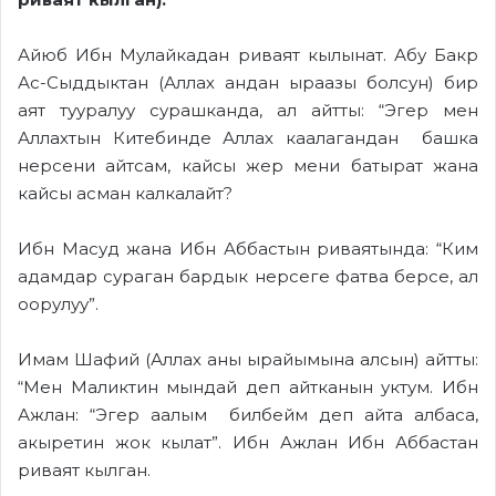
Айюб Ибн Мулайкадан риваят кылынат. Абу Бакр
Ас-Сыддыктан (Аллах андан ыраазы болсун) бир
аят тууралуу сурашканда, ал айтты: “Эгер мен
Аллахтын Китебинде Аллах каалагандан башка
нерсени айтсам, кайсы жер мени батырат жана
кайсы асман калкалайт?
Ибн Масуд жана Ибн Аббастын риваятында: “Ким
адамдар сураган бардык нерсеге фатва берсе, ал
оорулуу”.
Имам Шафий (Аллах аны ырайымына алсын) айтты:
“Мен Маликтин мындай деп айтканын уктум. Ибн
Ажлан: “Эгер аалым билбейм деп айта албаса,
акыретин жок кылат”. Ибн Ажлан Ибн Аббастан
риваят кылган.