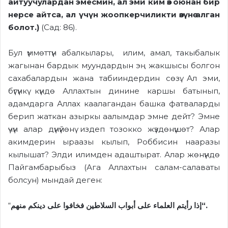
айтуучулардан эмесмин, ал эми ким өз оюнан бир
нерсе айтса, ал үчүн жоопкерчиликти өзүнө алган
болот.)
(Сад: 86).
Бул үммөттүн абалкылары, илим, амал, такыбалык
жагынан бардык муундардын эң жакшысы болгон
сахабалардын жана табииндердин сөзү. Ал эми,
бүгүнкү күндө Аллахтын динине каршы батынып,
адамдарга Аллах каалагандан башка фатваларды
берип жаткан азыркы аалымдар эмне дейт? Эмне
үчүн алар дүнүйөнү издеп тозокко жүздөнүшөт? Алар
акимдерин ыраазы кылып, Роббисин нааразы
кылышат? Элди илимден адаштырат. Алар жөнүндө
Пайгамбарыбыз (Ага Аллахтын салам-салаваты
болсун) мындай деген:
“
إذا رأيتم العلماء على أبواب السلاطين فخافوا على دينكم منهم
“.