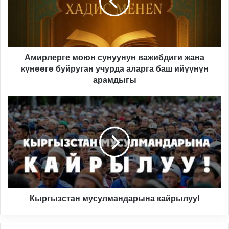
жана
күнөөгө
буйруган
учурда
аларга
баш
Амирлерге моюн сунуунун важибдиги жана
ийүүнүн
күнөөгө буйруган учурда аларга баш ийүүнүн
арамдыгы
арамдыгы
Кыргызстан
мусулмандарына
кайрылуу!
Кыргызстан мусулмандарына кайрылуу!