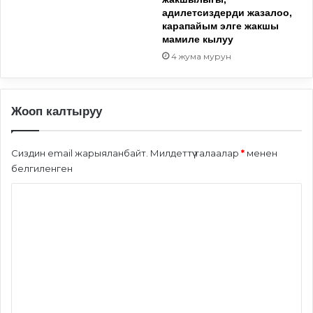
адилетсиздерди жазалоо,
карапайым элге жакшы
мамиле кылуу
4 жума мурун
Жооп калтыруу
Сиздин email жарыяланбайт.
Милдеттүү талаалар
*
менен
белгиленген
П
и
к
и
р
*