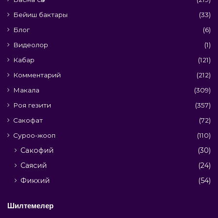
Бейиш бактары
(33)
Блог
(6)
Видеолор
(1)
Кабар
(121)
Комментарий
(212)
Макала
(309)
Роя гезити
(357)
Сакофат
(72)
Суроо-жооп
(110)
Сакофий
(30)
Саясий
(24)
Фикхий
(54)
Шилтемелер