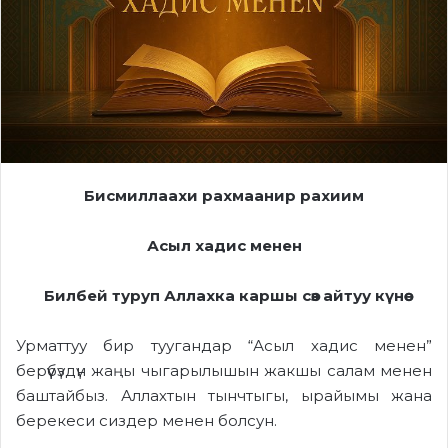
Бисмиллаахи рахмаанир рахиим
Асыл хадис менен
Билбей туруп Аллахка каршы сөз айтуу күнөө
Урматтуу бир туугандар “Асыл хадис менен”
берүүбүздүн жаңы чыгарылышын жакшы салам менен
баштайбыз. Аллахтын тынчтыгы, ырайымы жана
берекеси сиздер менен болсун.