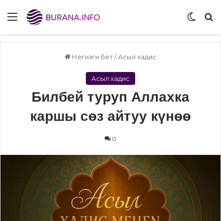
Menu
Switch
S
Негизги бет
/
Асыл хадис
Асыл хадис
Билбей туруп Аллахка
каршы сөз айтуу күнөө
0