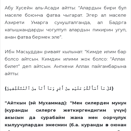
Абу Хусейн аль-Асади айтты: “Алардын бири бул
маселе боюнча фатва чыгарат. Эгер ал маселе
Азирети Умарга сунушталганда, ал Бадрга
катышкандарды чогултуп алардын пикирин угуп,
анан фатва бермек эле”.
Ибн Масьуддан риваят кылынат: “Кимде илим бар
болсо айтсын. Кимдин илими жок болсо: “Аллах
билет” деп айтсын. Анткени Аллах пайгамбарына
айтты:
“Айткын (эй Мухаммад): “Мен силерден мунун
(куранды силерге жеткиргендигим үчүн)
акысын да сурабайм жана мен оорчулук
кылуучулардан эмесмин (б.а. куранды өз оюнан