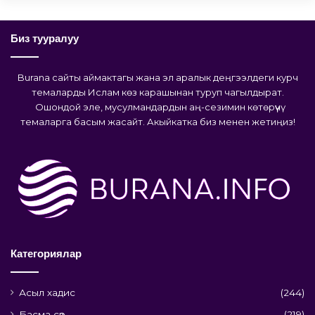
Биз тууралуу
Burana сайты аймактагы жана эл аралык деңгээлдеги курч
темаларды Ислам көз карашынан туруп чагылдырат.
Ошондой эле, мусулмандардын аң-сезимин көтөрүүчү
темаларга басым жасайт. Акыйкатка биз менен жетиңиз!
Категориялар
Асыл хадис
(244)
Басма сөз
(219)