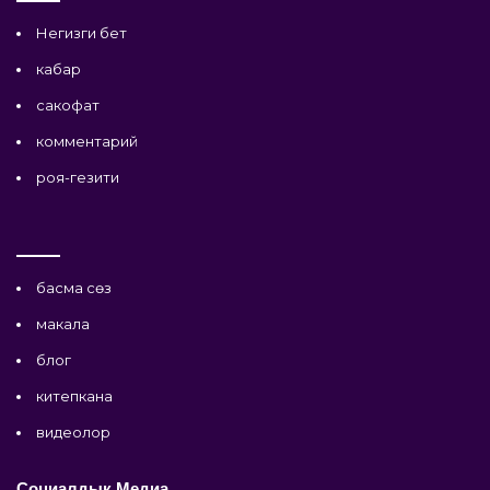
Негизги бет
кабар
сакофат
комментарий
роя-гезити
басма сөз
макала
блог
китепкана
видеолор
Социалдык Медиа