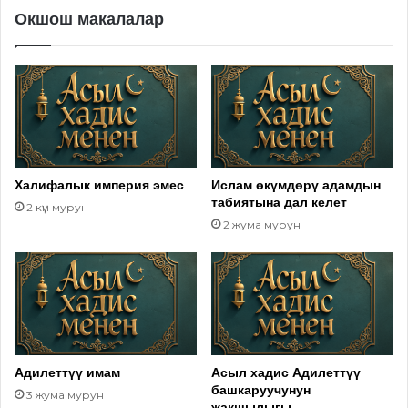
Окшош макалалар
Халифалык империя эмес
Ислам өкүмдөрү адамдын
табиятына дал келет
2 күн мурун
2 жума мурун
Адилеттүү имам
Асыл хадис Адилеттүү
башкаруучунун
3 жума мурун
жакшылыгы,