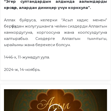
“Эгер султандардын алдында аалымдарды
көрсөңөр, алардан диниңер үчүн корккула”.
Аллах буйруса, келерки “Асыл хадис менен”
берүүбүздөн жолугушканга чейин сиздерди Аллахтын
камкордугуна, коргоосуна жана коопсуздугуна
калтырабыз. Сиздерге Аллахтын тынчтыгы,
ырайымы жана берекеси болсун.
1446-х, 11-жумадул уула.
2024-ж, 14-ноябрь.
Амирлерге
моюн
сунуунун
важибдиги