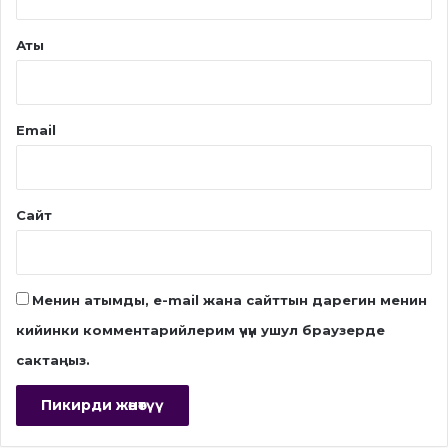
Аты
Email
Сайт
Менин атымды, e-mail жана сайттын дарегин менин
кийинки комментарийлерим үчүн ушул браузерде
сактаңыз.