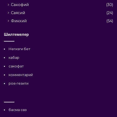
Сакофий
(30)
Саясий
(24)
Фикхий
(54)
Шилтемелер
Негизги бет
кабар
сакофат
комментарий
роя-гезити
басма сөз