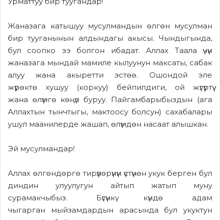
Урматтуу
бир ту
угандар
!
Жаназага катышуу мусулмандын
өлгөн
мусулман
бир тууганынын алдындагы акысы. Чындыгында,
бул соопко ээ болгон ибадат. Аллах Таала үчүн
жаназага мындай мамиле кылуунун максаты
,
сабак
алуу жана акыретти эстөө. Ошондой эле
жүрөктө
хушуу (коркуу) бейпилдиги
, ой жүгүртүү
жана
өлүмгө
көңүл буруу.
Пайгамбарыбыздын
(
ага
Аллахтын тынчтыгы, мактоосу болсун
)
сахабалары
ушул маанилерде жашап, өлүмдөн насаат алышкан.
Эй мусулмандар
!
Аллах өлгөндөргө
тирүүлөрүнүн үстүнөн укук берген бул
диндин улуулугун айтып жатып муну
сурамакчыбыз
.
Бүгүнкү күндө
адам
чыгарган
мыйзамдард
ын арасында
бул укук
тун