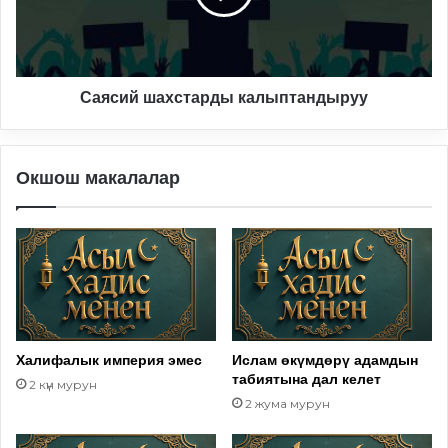
Саясий шахстарды калыптандыруу
Окшош макалалар
Халифалык империя эмес
Ислам өкүмдөрү адамдын
табиятына дал келет
2 күн мурун
2 жума мурун