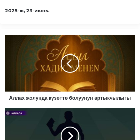
2025-ж,
23-
июн
ь
.
Аллах
жолунда
күзөттө
болуунун
артыкчылыгы
Аллах жолунда күзөттө болуунун артыкчылыгы
Саясий
шахстарды
калыптандыруу