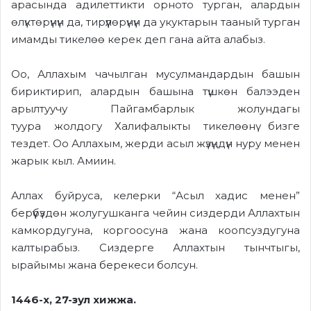
арасында адилеттикти орното турган, алардын
өлүктөрүнүн да, тирүүлөрүнүн да укуктарын тааный турган
имамды тикелөө керек деп гана айта
ала
быз.
Оо, Аллахым чачылган мусулмандардын башын
бириктирип, алардын башына түшкөн балээден
арылтуучу Пайгамбарлык жолундагы
туура
жолдогу
Х
алифа
лык
ты тикелөөнү бизге
тездет. Оо Аллахым, жерди асыл жүзүңдүн нуру менен
жарык кыл.
Амиин
.
Аллах буйруса, келерки “Асыл хадис менен”
берүүбүздөн жолугушканга чейин сиздерди Аллахтын
камкордугуна, коргоосуна жана коопсуздугуна
калтырабыз.
Сиздерге Аллахтын тынчтыгы,
ырайымы жана берекеси болсун.
1446-х,
27-
зул хижжа.