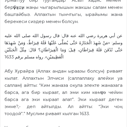
Урматтуу бир туугандар “Асыл хадис менен”
берүүбүздүн жаңы чыгарылышын жакшы салам менен
баштайбыз. Аллахтын тынчтыгы, ырайымы жана
берекеси сиздер менен болсун.
عن أبي هريرة رضي الله عنه قال: قال رسول الله صلى الله عليه
وسلم: «مَنْ شَهِدَ الْجَنَازَةَ حَتَّى يُصَلَّى عَلَيْهَا فَلَهُ قِيرَاطٌ، وَمَنْ شَهِدَهَا
حَتَّى تُدْفَنَ فَلَهُ قِيرَاطَانِ، قِيلَ: وَمَا الْقِيرَاطَانِ؟ قَالَ: مِثْلُ الْجَبَلَيْنِ
الْعَظِيمَيْنِ». رواه مسلم برقم 1633
Абу Хурайра
(
Аллах андан ыраазы болсун
)
риваят
кыл
ат.
Аллахтын Элчиси
(
саллаллаху алейхи уа
саллам
)
айтты: “Ким жаназа окула элек
т
е жаназага
барса, ага бир кыра
а
т, ал эми ким көмүүгө чейин
барса ага эки кыра
а
т алат”. Эки кыра
а
т деген
эмне?
,-
деп айтылды. Ал айтты: “Эки чоң
тоодой”.
”
Муслим риваят кылган 1633.