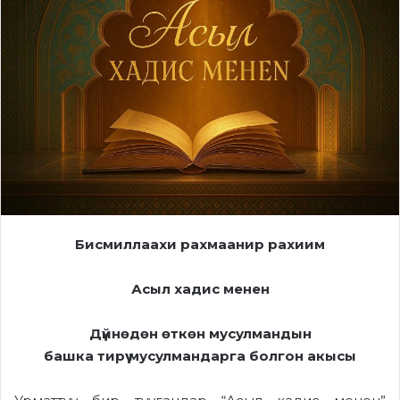
Бисмиллаахи рахмаанир рахиим
Асыл хадис менен
Дүйнөдөн өткөн м
усулмандын
башка
тирүү
мусулмандарга
болгон
акысы