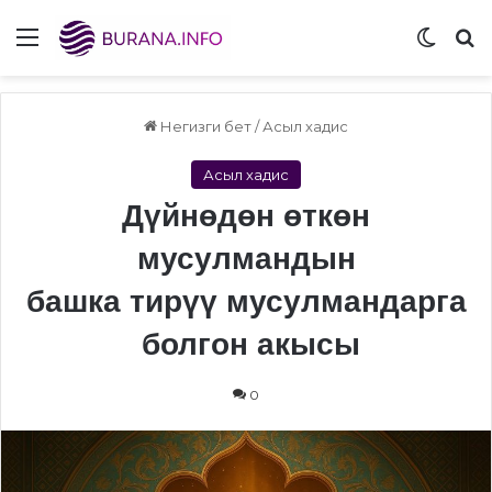
Menu
Switch
S
Негизги бет
/
Асыл хадис
Асыл хадис
Дүйнөдөн өткөн
мусулмандын
башка тирүү мусулмандарга
болгон акысы
0