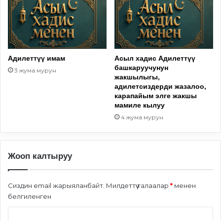
Адилеттүү имам
Асыл хадис Адилеттүү
башкаруучунун
3 жума мурун
жакшылыгы,
адилетсиздерди жазалоо,
карапайым элге жакшы
мамиле кылуу
4 жума мурун
Жооп калтыруу
Сиздин email жарыяланбайт.
Милдеттүү талаалар
*
менен
белгиленген
П