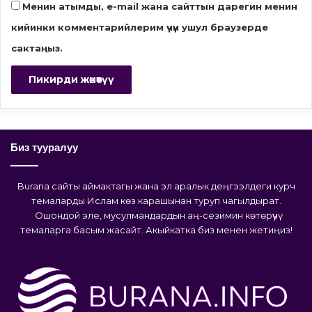
Менин атымды, e-mail жана сайттын дарегин менин
кийинки комментарийлерим үчүн ушул браузерде
сактаңыз.
Биз тууралуу
Burana сайты аймактагы жана эл аралык деңгээлдеги курч
темаларды Ислам көз карашынан туруп чагылдырат.
Ошондой эле, мусулмандардын аң-сезимин көтөрүүчү
темаларга басым жасайт. Акыйкатка биз менен жетиңиз!