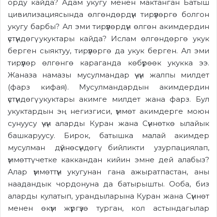
орду
кайда? Адам укугу менен мактанган Батыш
цивилизациясын
да
өлгөндөрдүн тирүүлөргө болгон
укугу
барбы
? Ал эми тирүүлөрдүн өлгөн акимдердин
үстүндөгү укуктары кайда? Ислам өлгөндөргө укук
берген сыяктуу, тирүүлөргө да укук берген
.
А
л эми
тирүүлөр өлгөнгө караганда көбүрөөк укукка ээ.
Жаназа намазы мусулмандар
үчүн жалпы милдет
(фарз кифая). Мусулмандардын акимдердин
үстүндөгү укуктары акимге милдет жана фарз
. Бул
укуктардын эң негизгиси, үммөт акимдерге моюн
сунуусу үчүн аларды Куран жана Сүннөткө ылайык
башкаруусу. Бирок, батышка малай акимдер
мусулман дүйнөсүндөгү бийликти узурпациялап,
үммөттү четке каккандан кийин эмне дей алабыз?
Алар үммөттүн укугунан гана ажыратпастан, аны
наадандык чордонуна да батырышты. Ооба, биз
аларды кулатып, урандыларына Куран жана Сүннөт
менен өкүм жүргүзө турган, кол астындагылар