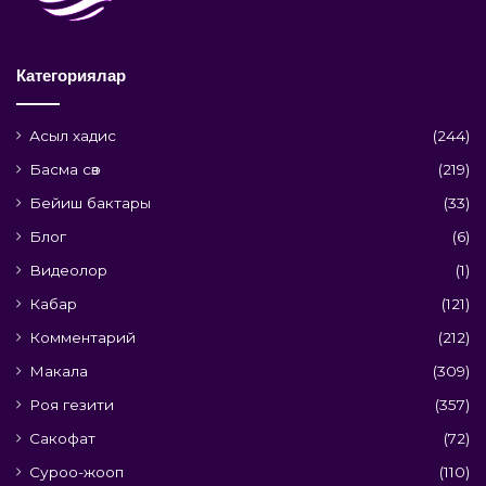
Категориялар
Асыл хадис
(244)
Басма сөз
(219)
Бейиш бактары
(33)
Блог
(6)
Видеолор
(1)
Кабар
(121)
Комментарий
(212)
Макала
(309)
Роя гезити
(357)
Сакофат
(72)
Суроо-жооп
(110)