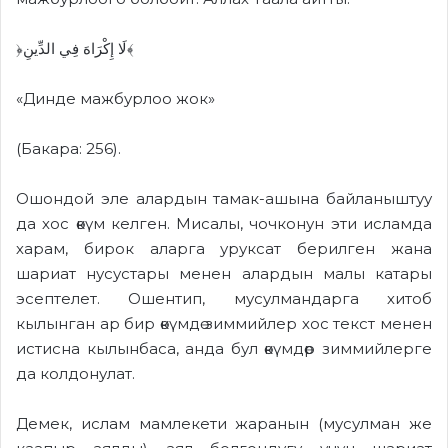
﴿لَا إِكْرَاهَ فِي الدِّينِ﴾
«Динде мажбурлоо жок»
(Бакара: 256).
Ошондой эле алардын тамак-ашына байланыштуу
да хос өкүм келген. Мисалы, чочконун эти исламда
харам, бирок аларга уруксат берилген жана
шариат нусустары менен алардын малы катары
эсептелет. Ошентип, мусулмандарга хитоб
кылынган ар бир өкүмдө зиммийлер хос текст менен
истисна кылынбаса, анда бул өкүмдөр зиммийлерге
да колдонулат.
Демек, ислам мамлекети жаранын (мусулман же