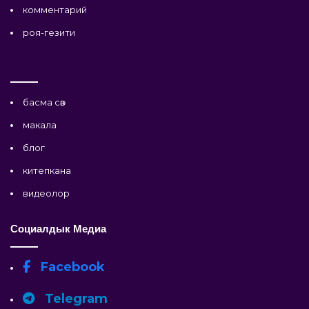
комментарий
роя-гезити
басма сөз
макала
блог
китепкана
видеолор
Социалдык Медиа
Facebook
Telegram