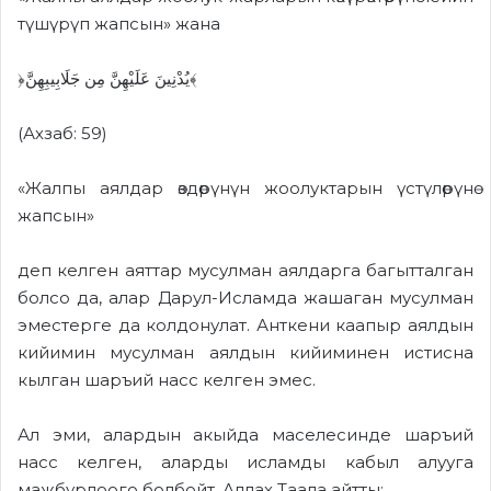
түшүрүп жапсын» жана
﴿يُدْنِينَ عَلَيْهِنَّ مِن جَلَابِيبِهِنَّ﴾
(А
хзаб: 59)
«Жа
лпы
аялдар өздөрүнүн жоол
уктарын
үстүлөрүнө
жапсын»
деп келген аяттар мусулман аялдарга багытталган
болсо да, алар Дарул-Исламда жашаган мусулман
эместерге да колдонулат. Анткени каапыр аялдын
кийимин мусулман аялдын кийим
инен
истисна
кылган шаръий насс келген эмес.
А
л эми
, алардын акыйда маселесинде шаръий
насс келген
,
аларды исламды кабыл алууга
мажбурлоого болбойт. Аллах Таала айтты: