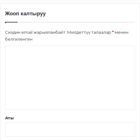
Жооп калтыруу
Сиздин email жарыяланбайт.
Милдеттүү талаалар
*
менен
белгиленген
П
и
к
и
р
*
Аты