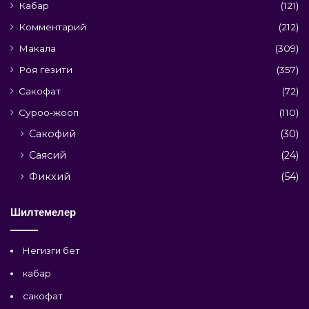
Кабар
(121)
Комментарий
(212)
Макала
(309)
Роя гезити
(357)
Сакофат
(72)
Суроо-жооп
(110)
Сакофий
(30)
Саясий
(24)
Фикхий
(54)
Шилтемелер
Негизги бет
кабар
сакофат