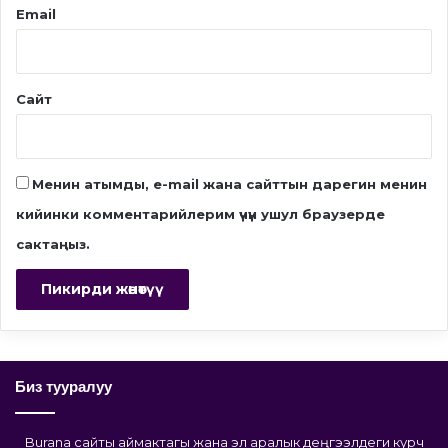
Email
Сайт
Менин атымды, e-mail жана сайттын дарегин менин
кийинки комментарийлерим үчүн ушул браузерде
сактаңыз.
Биз тууралуу
Burana сайты аймактагы жана эл аралык деңгээлдеги курч