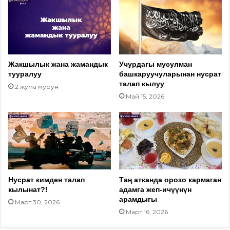
Жакшылык жана жамандык
Учурдагы мусулман
тууралуу
башкаруучуларынан нусрат
талап кылуу
2 жума мурун
Май 15, 2026
Нусрат кимден талап
Таң атканда орозо кармаган
кылынат?!
адамга жеп-ичүүнүн
арамдыгы
Март 30, 2026
Март 16, 2026