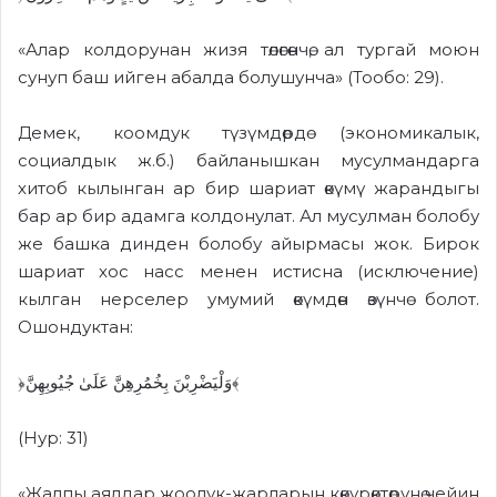
«Алар колдорунан жизя төлөгөнчө, ал тургай моюн
сунуп баш ийген абалда болушунча» (Тообо: 29).
Демек, коомдук т
үзүмдөрдө
(экономикалык,
социалдык ж.б.) байланышкан мусулмандарга
хитоб кылынган ар бир шариат өкүмү жарандыгы
бар ар бир адамга колдонулат
.
А
л мусулман болобу
же башка динден болобу айырмасы жок. Бирок
шариат хос насс менен истисна (исключение)
кылган нерселер умумий өкүмдөн өзүнчө болот.
Ошондуктан:
﴿وَلْيَضْرِبْنَ بِخُمُرِهِنَّ عَلَىٰ جُيُوبِهِنَّ﴾
(Н
ур: 31)
«Жа
лпы
аялдар жоолук-жарларын көкүрөктөрүнө чейин