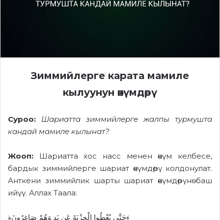
Зиммийлерге карата ма
ми
ле
кылуунун
өкүмдөрү
Суроо:
Шариатта зиммийлерге жалпы турмушта
кандай мамиле кылынат?
Жооп:
Ш
ариат
та
хос насс менен өкүм к
елбе
се,
бардык зиммийлерге шариат өкүмдөрү колдонулат.
Анткени зиммийлик шарты шариат өкүмдөрүнө баш
ийүү. Аллах Таала:
﴿حَتَّى يُعْطُوا الْجِزْيَةَ عَن يَدٍ وَهُمْ صَاغِرُونَ﴾