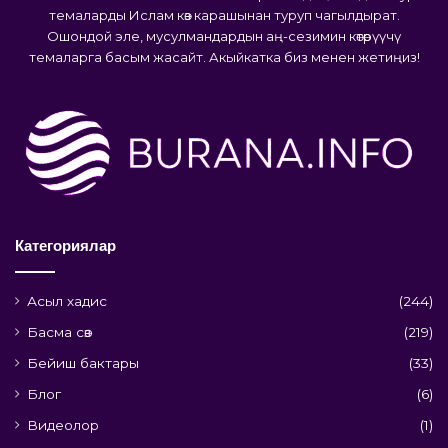
темаларды Ислам көз карашынан туруп чагылдырат.
Ошондой эле, мусулмандардын аң-сезимин көтөрүүчү
темаларга басым жасайт. Акыйкатка биз менен жетиңиз!
Категориялар
Асыл хадис
(244)
Басма сөз
(219)
Бейиш бактары
(33)
Блог
(6)
Видеолор
(1)