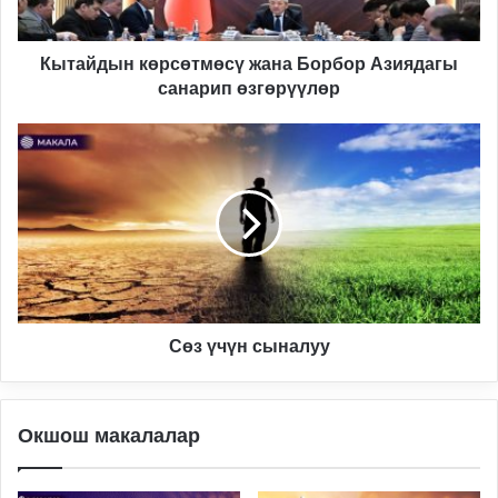
Кытайдын көрсөтмөсү жана Борбор Азиядагы
санарип өзгөрүүлөр
Сөз
үчүн
сыналуу
Сөз үчүн сыналуу
Окшош макалалар