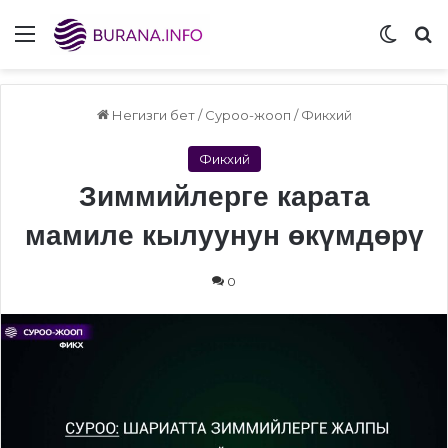
Menu
Switch
S
Негизги бет
/
Суроо-жооп
/
Фикхий
Фикхий
Зиммийлерге карата
мамиле кылуунун өкүмдөрү
0