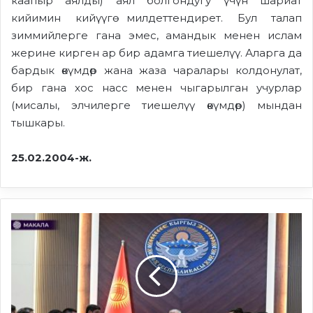
каапыр аялды) аял болгондугу үчүн шариат
кийимин кийүүгө милдеттендирет. Бул талап
зиммийлерге гана эмес, амандык менен ислам
жерине кирген ар бир адамга тиешелүү. Аларга да
бардык өкүмдөр жана жаза чаралары колдонулат,
бир гана хос насс менен чыгарылган учурлар
(мисалы, элчилерге тиешелүү өкүмдөр) мындан
тышкары.
25.02.2004-ж.
Кытайдын
көрсөтмөсү
жана
Борбор
Азиядагы
санарип
өзгөрүүлөр