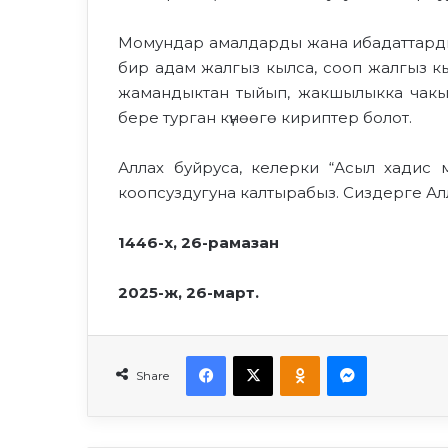
Момундар амалдарды жана ибадаттарды 
бир адам жалгыз кылса, сооп жалгыз кы
жамандыктан тыйып, жакшылыкка чакыр
бере турган күнөөгө кириптер болот.
Аллах буйруса, келерки “Асыл хадис 
коопсуздугуна калтырабыз. Сиздерге Ал
1446-х, 26-рамазан
2025-ж, 26-март.
Facebook
X
Odnoklassniki
Messenger
Share