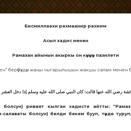
Бисмиллаахи рахмаанир рахиим
Асыл хадис менен
Рамазан айынын акыркы он күнүнүн пазилети
нен” берүүбүздүн жаңы чыгарылышын жакшы салам менен
شة رضي الله عنها قالت: كان النبي صلى الله عليه وسلم إذا دخل العشر شدّ
 болсун
)
риваят кылган хадисте айтты: “Рамаз
алаваты болсун) белди бекем бууп, түндө туруп, ү