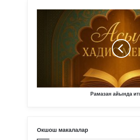
Рамазан
айында
итикаф
Рамазан айында и
Окшош макалалар