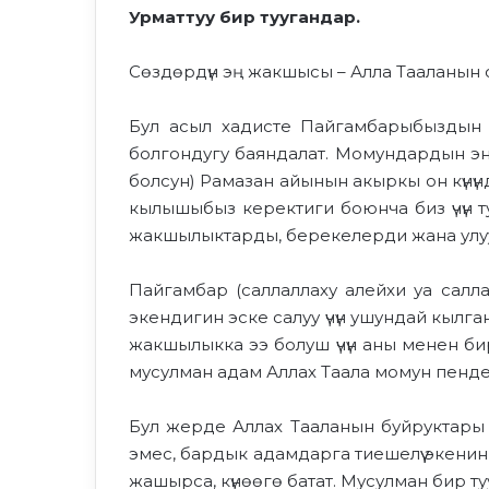
Урматтуу бир туугандар.
Сөздөрдүн эң жакшысы – Алла Тааланын с
Бул асыл хадисте Пайгамбарыбыздын (
болгондугу баяндалат. Момундардын эн
болсун) Рамазан айынын акыркы он күнүн
кылышыбыз керектиги боюнча биз үчүн ту
жакшылыктарды, берекелерди жана улу
Пайгамбар (саллаллаху алейхи уа салл
экендигин эске салуу үчүн ушундай кылга
жакшылыкка ээ болуш үчүн аны менен би
мусулман адам Аллах Таала момун пенделе
Бул жерде Аллах Тааланын буйруктары м
эмес, бардык адамдарга тиешелүү экенин
жашырса, күнөөгө батат. Мусулман бир туу