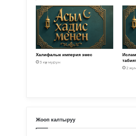
Халифалык империя эмес
Ислам
табия
3 күн мурун
2 жу
Жооп калтыруу