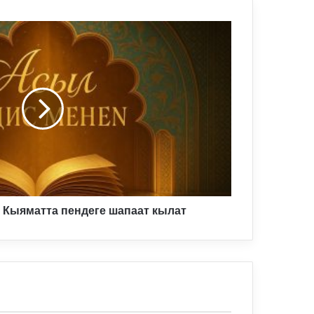
 Кыяматта пендеге шапаат кылат