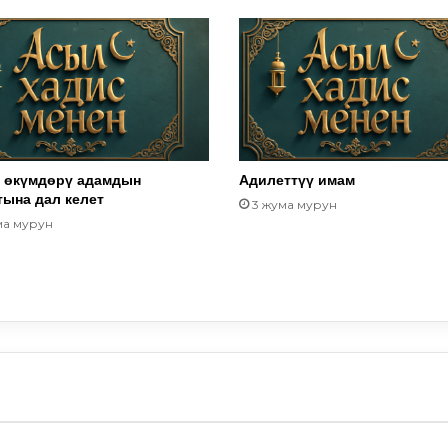
 өкүмдөрү адамдын
Адилеттүү имам
тына дал келет
3 жума мурун
ма мурун