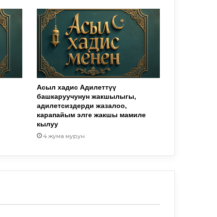
Асыл хадис Адилеттүү
башкаруучунун жакшылыгы,
адилетсиздерди жазалоо,
карапайым элге жакшы мамиле
кылуу
4 жума мурун