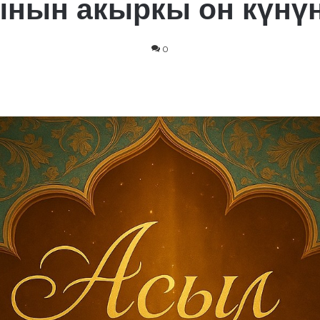
ынын акыркы он күнүн
0