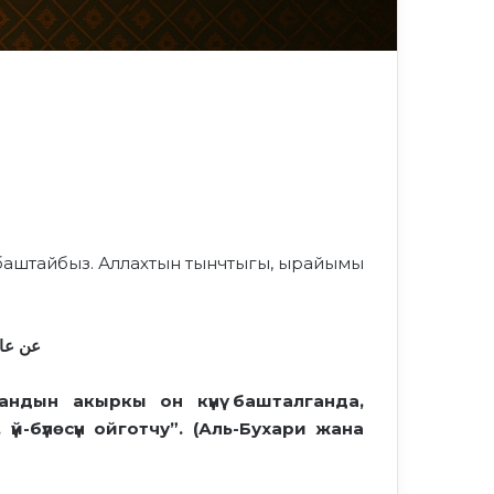
 баштайбыз. Аллахтын тынчтыгы, ырайымы
عن عائ
андын акыркы он күнү башталганда,
й-бүлөсүн ойготчу”. (Аль-Бухари жана