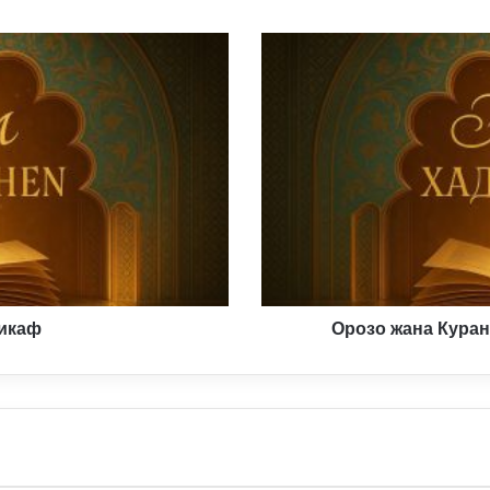
Орозо
жана
Куран
Кыяматта
пендеге
шапаат
кылат
тикаф
Орозо жана Куран