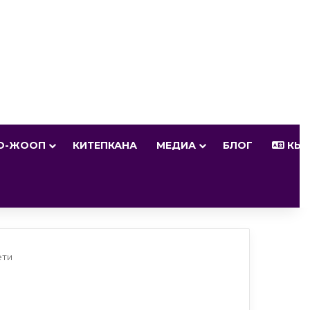
О-ЖООП
КИТЕПКАНА
МЕДИА
БЛОГ
КЫР
ети