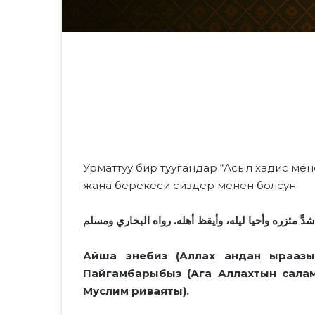
Урматтуу бир туугандар “Асыл хадис ме
жана берекеси сиздер менен болсун.
َ مئزره وأحيا ليله، وأيقظ أهله. رواه البخاري ومسلم
Айша энебиз
(
Аллах андан ыраазы
Пайгамбарыбыз (Ага Аллахтын салам-с
Муслим риваяты).