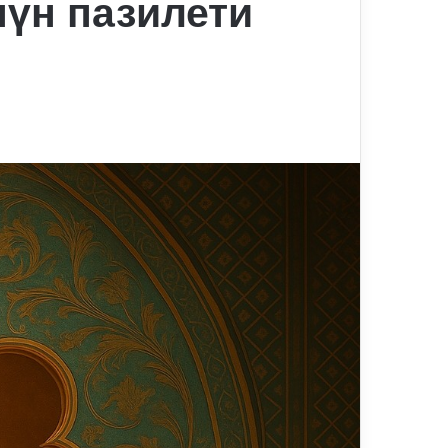
үн пазилети