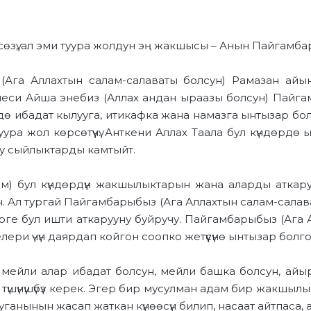
өзү, ал эми туура жолдун эң жакшысы – Анын Пайгамба
Ага Аллахтын салам-салаваты болсун) Рамазан айы
еси Айша энебиз (Аллах андан ыраазы болсун) Пайга
дө ибадат кылууга, итикафка жана намазга ынтызар болг
ура жол көрсөтүүчү. Анткени Аллах Таала бул күндөрдө
у сыйлыктарды камтыйт.
ам) бул күндөрдүн жакшылыктарын жана аларды аткаруу
н. Ал тургай Пайгамбарыбыз (Ага Аллахтын салам-салават
рге бул ишти аткарууну буйручу. Пайгамбарыбыз (Ага 
ри үчүн даярдап койгон соопко жетүүсүнө ынтызар болго
ейли алар ибадат болсун, мейли башка болсун, айырм
 түшүнүшүбүз керек. Эгер бир мусулман адам бир жакшыл
ганынын жасап жаткан күнөөсүн билип, насаат айтпаса, ал