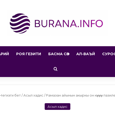
АРИЙ
РОЯ ГЕЗИТИ
БАСМА СӨЗ
АЛ-ВАЪЙ
СУРО
Search for
Негизги бет
/
Асыл хадис
/
Рамазан айынын акыркы он күнүнүн пазил
Асыл хадис