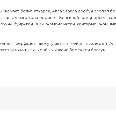
жамаат болуп аткарса, Аллах Таала сообун эселеп б
лган адамга гана берилет. Белгилей кетчү нерсе, шари
ууну буйруган. Ким жамандыктан кайтарып, жакшылы
менен” берүүбүздөн жолугушканга чейин сиздерди Ал
лахтын тынчтыгы, ырайымы жана берекеси болсун.