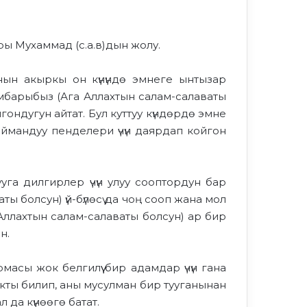
ры Мухаммад (с.а.в)дын жолу.
нын акыркы он күнүндө эмнеге ынтызар
мбарыбыз (Ага Аллахтын салам-салаваты
ондугун айтат. Бул куттуу күндөрдө эмне
 ыймандуу пенделери үчүн даярдап койгон
га дилгирлер үчүн улуу сооптордун бар
ы болсун) үй-бүлөсү да чоң сооп жана мол
Аллахтын салам-салаваты болсун) ар бир
н.
асы жок белгилүү бир адамдар үчүн гана
ыкты билип, аны мусулман бир тууганынан
 да күнөөгө батат.