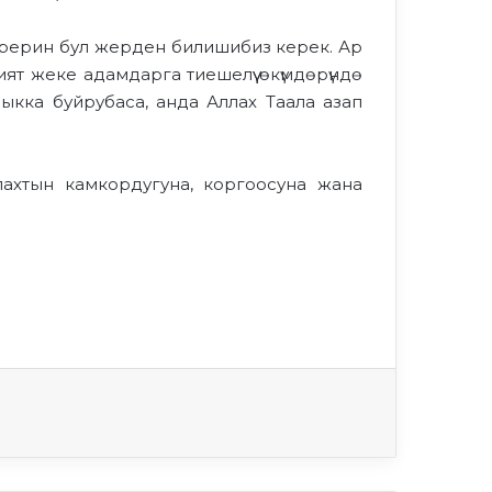
ерерин бул жерден билишибиз керек. Ар
ят жеке адамдарга тиешелүү өкүмдөрүндө
кка буйрубаса, анда Аллах Таала азап
лахтын камкордугуна, коргоосуна жана