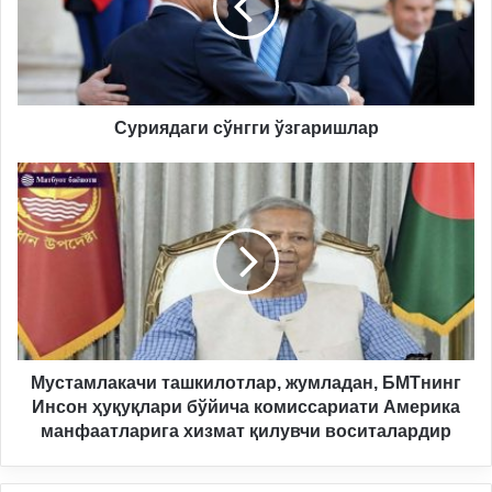
Суриядаги сўнгги ўзгаришлар
Мустамлакачи
ташкилотлар,
жумладан,
БМТнинг
Инсон
ҳуқуқлари
бўйича
комиссариати
Америка
манфаатларига
Мустамлакачи ташкилотлар, жумладан, БМТнинг
хизмат
Инсон ҳуқуқлари бўйича комиссариати Америка
қилувчи
манфаатларига хизмат қилувчи воситалардир
воситалардир