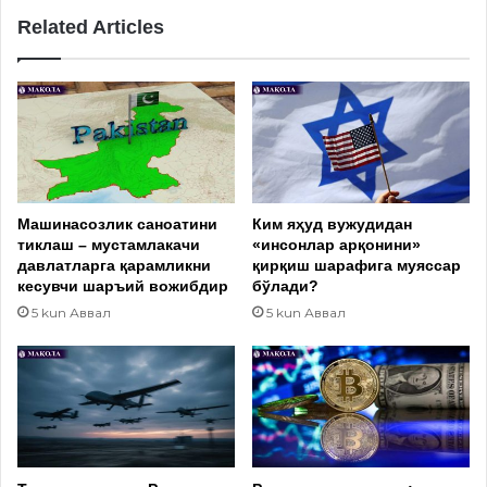
Related Articles
Машинасозлик саноатини
Ким яҳуд вужудидан
тиклаш – мустамлакачи
«инсонлар арқонини»
давлатларга қарамликни
қирқиш шарафига муяссар
кесувчи шаръий вожибдир
бўлади?
5 kun Аввал
5 kun Аввал