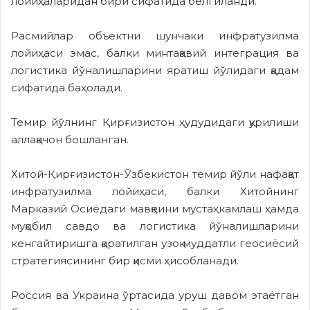
лойиҳаларидан бири сифатида белгиланди.
Расмийлар объектни шунчаки инфратузилма
лойиҳаси эмас, балки минтақавий интеграция ва
логистика йўналишларини яратиш йўлидаги қадам
сифатида баҳолади.
Темир йўлнинг Қирғизистон ҳудудидаги қурилиши
аллақачон бошланган.
Хитой-Қирғизистон-Ўзбекистон темир йўли нафақат
инфратузилма лойиҳаси, балки Хитойнинг
Марказий Осиёдаги мавқеини мустаҳкамлаш ҳамда
муқобил савдо ва логистика йўналишларини
кенгайтиришга қаратилган узоқ муддатли геосиёсий
стратегиясининг бир қисми ҳисобланади.
Россия ва Украина ўртасида уруш давом этаётган