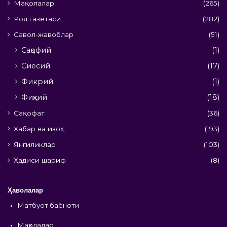
Мақолалар
(265)
Роя газетаси
(282)
Савол-жавоблар
(51)
Сақофий
(1)
Сиёсий
(17)
Фикрий
(1)
Фиқҳий
(18)
Сақофат
(36)
Хабар ва изоҳ
(193)
Янгиликлар
(103)
Ҳадиси шариф
(8)
Ҳаволалар
•
Матбуот баёноти
•
Мақолалар