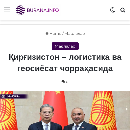
Menu
Switch
S
Home
/
Мақолалар
Мақолалар
Қирғизистон – логистика ва
геосиёсат чорраҳасида
0