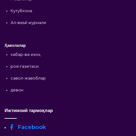
•
Кутубхона
•
Ал-ваъй журнали
Ҳаволалар
•
хабар-ва-изоҳ
•
роя-газетаси
•
савол-жавоблар
•
девон
Ижтимоий тармоқлар
Facebook