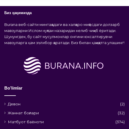
Биз ҳақимизда
Burana веб-сайти минтақадаги ва халқаро миқёсдаги долзарб
мавзуларни Ислом нуқтаи назаридан келиб чиқиб ёритади.
Шунунгдек, бу сайт мусулмонлар онгини юксалтирувчи
мавзуларга ҳам эътибор қаратади. Биз билан ҳақиқатга улашинг!
Bo’limlar
Девон
(2)
Жаннат боғлари
(32)
Матбуот баёноти
(374)