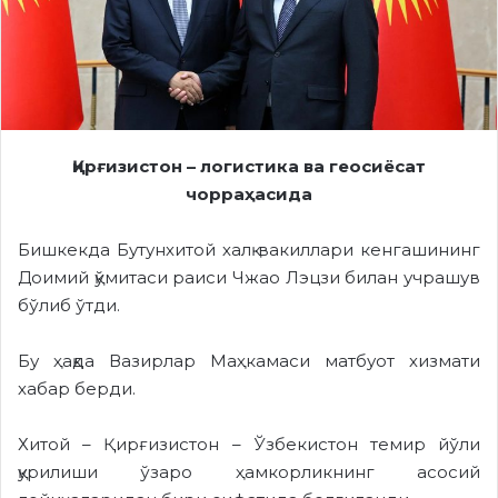
Қирғизистон – логистика ва геосиёсат
чорраҳасида
Бишкекда Бутунхитой халқ вакиллари кенгашининг
Доимий қўмитаси раиси Чжао Лэцзи билан учрашув
бўлиб ўтди.
Бу ҳақда Вазирлар Маҳкамаси матбуот хизмати
хабар берди.
Хитой – Қирғизистон – Ўзбекистон темир йўли
қурилиши ўзаро ҳамкорликнинг асосий