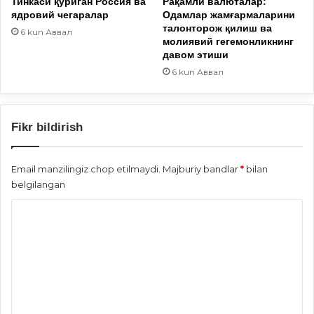
Тинкаси қуриган Россия ва
Рақамли валюталар:
ядровий чeгаралар
Одамлар жамғармаларини
талонторож қилиш ва
6 kun Аввал
молиявий гегемонликнинг
давом этиши
6 kun Аввал
Fikr bildirish
Email manzilingiz chop etilmaydi.
Majburiy bandlar
*
bilan
belgilangan
S
h
a
r
h