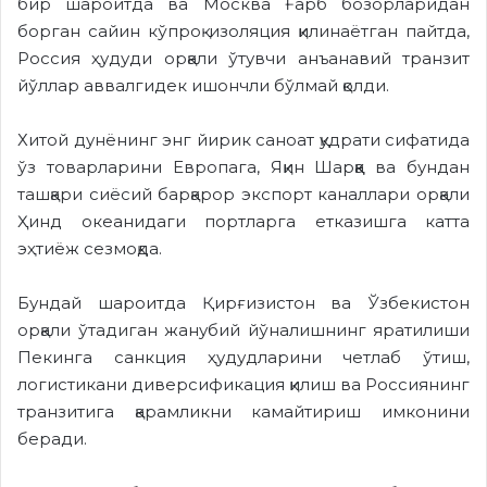
бир шароитда ва Москва Ғарб бозорларидан
борган сайин кўпроқ изоляция қилинаётган пайтда,
Россия ҳудуди орқали ўтувчи анъанавий транзит
йўллар аввалгидек ишончли бўлмай қолди.
Хитой дунёнинг энг йирик саноат қудрати сифатида
ўз товарларини Европага, Яқин Шарққа ва бундан
ташқари сиёсий барқарор экспорт каналлари орқали
Ҳинд океанидаги портларга етказишга катта
эҳтиёж сезмоқда.
Бундай шароитда Қирғизистон ва Ўзбекистон
орқали ўтадиган жанубий йўналишнинг яратилиши
Пекинга санкция ҳудудларини четлаб ўтиш,
логистикани диверсификация қилиш ва Россиянинг
транзитига қарамликни камайтириш имконини
беради.