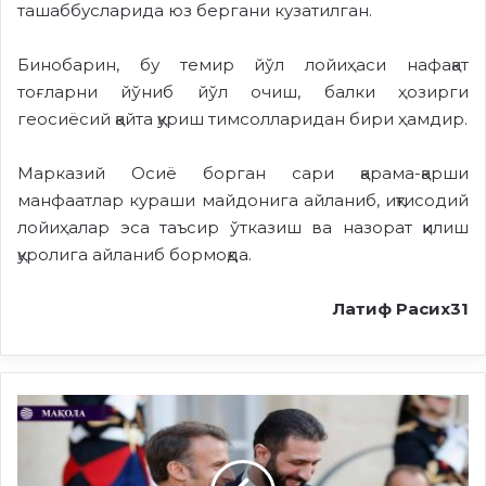
ташаббусларида юз бергани кузатилган.
Бинобарин, бу темир йўл лойиҳаси нафақат
тоғларни йўниб йўл очиш, балки ҳозирги
геосиёсий қайта қуриш тимсолларидан бири ҳамдир.
Марказий Осиё борган сари қарама-қарши
манфаатлар кураши майдонига айланиб, иқтисодий
лойиҳалар эса таъсир ўтказиш ва назорат қилиш
қуролига айланиб бормоқда.
Латиф Расих31
Суриядаги
сўнгги ўзгаришлар