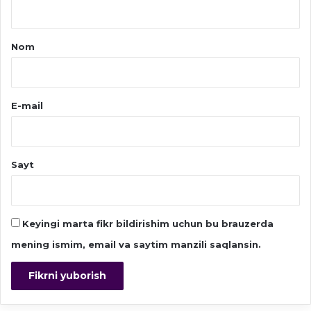
*
Nom
E-mail
Sayt
Keyingi marta fikr bildirishim uchun bu brauzerda
mening ismim, email va saytim manzili saqlansin.