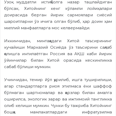
Узоқ муддатли истиқболга назар ташлайдиган
бўлсак, Хитойнинг кенг кўламли лойиҳалари
доирасида берган йирик сармоялари сиёсий
шароитларни ўз ичига олган бўлиб, ҳар доим ҳам
миллий манфаатларга мос келвермайди.
Иккинчидан, минтақадаги Хитой таъсирининг
кучайиши Марказий Осиёда ўз таъсирини сақлаб
қолишга интилаётган Россия ва АҚШ каби йирик
ўйинчилар билан Хитой орасида кескинликка
сабаб бўлиши мумкин.
Учинчидан, темир йўл қурилиб, ишга туширилиши,
агар стандартларга риоя этилмаса ёки шаффоф
бўлмаган шартномалар ва қарзлар билан амалга
оширилса, экологик зарар ва ижтимоий тангликка
олиб келиши мумкин. Чунки бу тажриба Хитойнинг
бошқа мамлакатлардаги инфратузилма