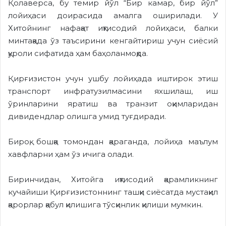
Қолаверса, бу темир йўл “Бир камар, бир йўл”
лойиҳаси доирасида амалга оширилади. У
Хитойнинг нафақат иқтисодий лойиҳаси, балки
минтақада ўз таъсирини кенгайтириш учун сиёсий
қуроли сифатида ҳам баҳоланмоқда.
Қирғизистон учун ушбу лойиҳада иштирок этиш
транспорт инфратузилмасини яхшилаш, иш
ўринларини яратиш ва транзит оқимларидан
дивидендлар олишга умид туғдиради.
Бироқ, бошқа томондан қараганда, лойиҳа маълум
хавфларни ҳам ўз ичига олади.
Биринчидан, Хитойга иқтисодий қарамликнинг
кучайиши Қирғизистоннинг ташқи сиёсатда мустақил
қарорлар қабул қилишига тўсқинлик қилиши мумкин.