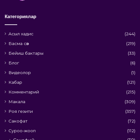
Категориялар
Асыл хадис
(244)
Басма сөз
(219)
Бейиш бактары
(33)
Блог
(6)
Видеолор
(1)
Кабар
(121)
Комментарий
(215)
Макала
(309)
Роя гезити
(357)
Сакофат
(72)
Суроо-жооп
(112)