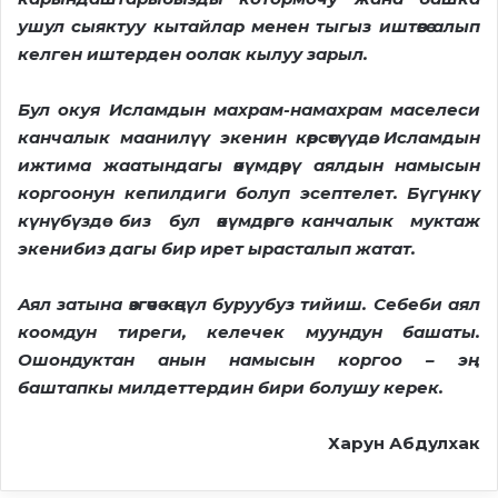
ушул сыяктуу кытайлар менен тыгыз иштөөгө а
лып
келген иштерден оолак кылуу зарыл
.
Бул окуя Исламдын махрам-намахрам маселеси
канчалык маанилүү экенин көрсөтүүдө. Исламдын
ижтима жаатындагы өкүмдөрү аялдын намысын
коргоонун кепилдиги болуп эсептелет. Бүгүнкү
күнүбүздө биз бул өкүмдөргө канчалык муктаж
экенибиз дагы бир ирет ырасталып жатат.
Аял затына өзгөчө көңүл бур
у
убуз тийиш. Себеби аял
коомдун тиреги, келечек муундун башаты.
Ошондуктан анын намысын коргоо – эң
баштапкы милдеттердин бири
болушу керек
.
Харун Абдулхак