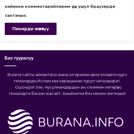
кийинки комментарийлерим үчүн ушул браузерде
сактаңыз.
Биз тууралуу
Burana сайты аймактагы жана эл аралык деңгээлдеги курч
темаларды Ислам көз карашынан туруп чагылдырат.
Ошондой эле, мусулмандардын аң-сезимин көтөрүүчү
темаларга басым жасайт. Акыйкатка биз менен жетиңиз!