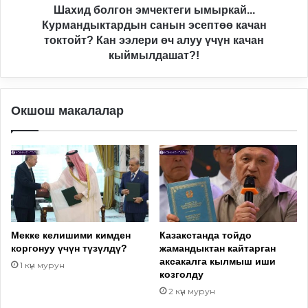
Кан
Шахид болгон эмчектеги ымыркай...
ээлери
Курмандыктардын санын эсептөө качан
өч
токтойт? Кан ээлери өч алуу үчүн качан
алуу
кыймылдашат?!
үчүн
качан
кыймылдашат?!
Окшош макалалар
Мекке келишими кимден
Казакстанда тойдо
коргонуу үчүн түзүлдү?
жамандыктан кайтарган
аксакалга кылмыш иши
1 күн мурун
козголду
2 күн мурун