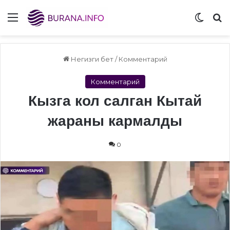
Menu
Switch
S
Негизги бет
/
Комментарий
Комментарий
Кызга кол салган Кытай
жараны кармалды
0