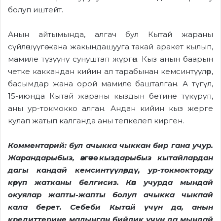
болуп иштейт.
Анын айтымында, алгач бул Кытай
жаран
ы
сүйлөшүүгө жана жакындашууга
такай
аракет кылып,
мамиле түзүүнү сунуш
тап
жүр
гөн
.
Кыз анын
баарын
четке ка
ккандан кийин ал тарабынан кемсинтүүлөр,
басымдар жана орой мамиле башталган.
А түгүл,
15-июнда Кытай жараны кыздын бетине түкүрүп,
аны ур-токмокко алган. Андан кийин кыз жерге
кулап жатып калганда аны тепкелеп кирген
.
Комментарий: бул ачыкка чыккан бир гана учур.
Жарандарыбыз, өзгөчө кыздарыбыз кытайлардан
дагы кандай кемсинтүүлөрдү, ур-токмокторду
көрүп жатканы белгисиз. Көп учурда мындай
окуялар жапты-жапты болуп ачыкка чыкпай
кала берет. Себеби Кытай үчүн да,
анын
кредиттерине малынган бийлик үчүн да мындай