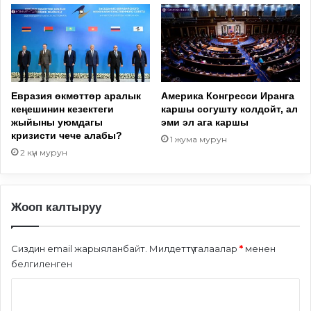
Евразия өкмөттөр аралык
Америка Конгресси Иранга
кеңешинин кезектеги
каршы согушту колдойт, ал
жыйыны уюмдагы
эми эл ага каршы
кризисти чече алабы?
1 жума мурун
2 күн мурун
Жооп калтыруу
Сиздин email жарыяланбайт.
Милдеттүү талаалар
*
менен
белгиленген
П
и