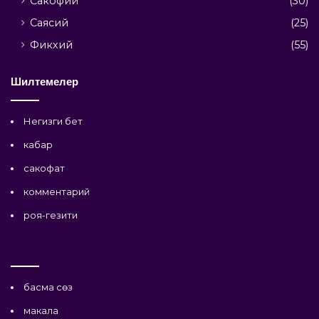
Сакофий
(30)
Саясий
(25)
Фикхий
(55)
Шилтемелер
Негизги бет
кабар
сакофат
комментарий
роя-гезити
басма сөз
макала