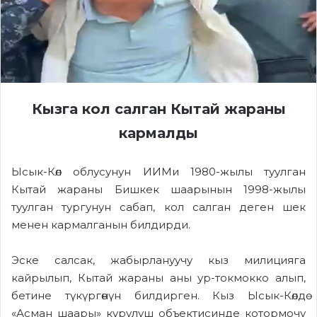
Кызга кол салган Кытай жараны
кармалды
Ысык-Көл облусунун ИИМи 1980-жылы туулган
Кытай
жаран
ы
Бишкек шаарынын 1998-жылы
туулган тургунун сабап, кол салган деген шек
менен кармалганын билдирди.
Эске салсак, жабырлануучу
кыз
милицияга
кайрылып,
Кытай
жаран
ы
аны ур
-токмокко алып
,
бетине түкүргөнүн билдирген. Кыз Ысык-Көлдө
«Асман шаары» курулуш объекти
си
нде котормочу