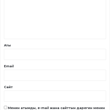
к
и
р
*
Аты
Email
Сайт
Менин атымды, e-mail жана сайттын дарегин менин