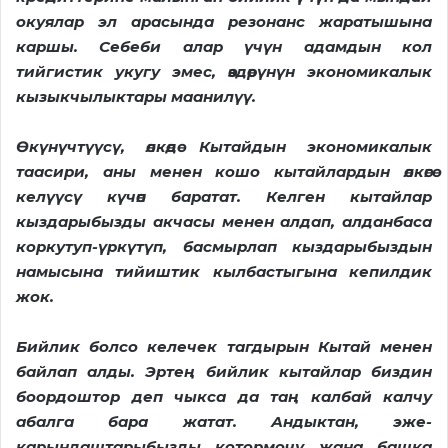
окуялар эл арасында резонанс жаратышына
каршы. Себеби алар үчүн адамды
н кол
тийгистик укугу эмес, өзд
өрүнүн экономикалык
кызыкчылыктары маанилүү.
Өкүнүчтүүсү, өлкөдө Кытайдын экономикалык
таасири, аны менен кошо кытайлардын өлкөгө
келүүсү күчөп баратат. Келген кытайлар
кыздарыбызды
акчасы менен алдап, алданбаса
коркутуп-үркүтүп, басмырлап кыздарыбыздын
намысына тийиш
тик кылбастыгына кепилдик
жок.
Бийлик болсо келечек тагдырын Кытай менен
байлап алды.
Эртең бийлик кытайлар биздин
боордоштор деп чыкса да таң калбай калчу
абалга бара жатат.
Андыктан, эже-
карындаштарыбызды котормочу жана башка